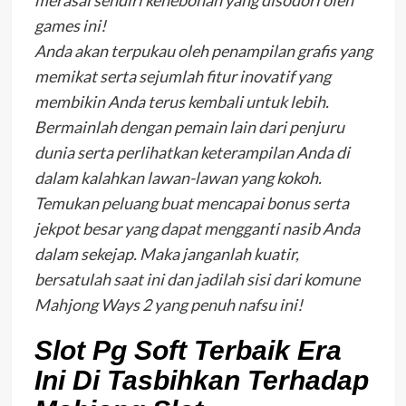
merasai sendiri kehebohan yang disodori oleh
games ini!
Anda akan terpukau oleh penampilan grafis yang
memikat serta sejumlah fitur inovatif yang
membikin Anda terus kembali untuk lebih.
Bermainlah dengan pemain lain dari penjuru
dunia serta perlihatkan keterampilan Anda di
dalam kalahkan lawan-lawan yang kokoh.
Temukan peluang buat mencapai bonus serta
jekpot besar yang dapat mengganti nasib Anda
dalam sekejap. Maka janganlah kuatir,
bersatulah saat ini dan jadilah sisi dari komune
Mahjong Ways 2 yang penuh nafsu ini!
Slot Pg Soft Terbaik Era
Ini Di Tasbihkan Terhadap