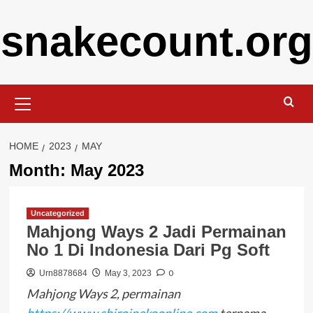
Skip
snakecount.org
to
content
Primary
Menu
HOME
2023
MAY
Month:
May 2023
Uncategorized
Mahjong Ways 2 Jadi Permainan
No 1 Di Indonesia Dari Pg Soft
0
Urn8878684
May 3, 2023
Mahjong Ways 2, permainan