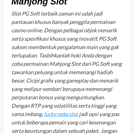
Mahjong Slot
Slot PG Soft terbaik zaman ini udah jadi
pantauan khusus banyak penggila permainan
casino online. Dengan pelbagai objek menarik
serta spesifikasi khusus yang inovatif, PG Soft
sukses membentuk pengalaman main yang gak
terlupakan. Tasbihkanlah hoki Anda dengan
coba permainan Mahjong Slot dari PG Soft yang
tawarkan peluang untuk memenangi hadiah
besar. Cicipi grafis yang gameplay dan menarik
yang melipur sembari berupaya memenangi
perputaran bonus yang menguntungkan.
Dengan RTP yang volatilitas serta tinggi yang
sama imbang,
lucky neko slot
jadi opsi yang pas
untuk beberapa pemain yang cari kesenangan
serta keuntungan dalam sebuah paket. Jangan