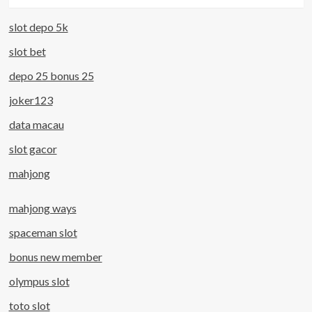
slot depo 5k
slot bet
depo 25 bonus 25
joker123
data macau
slot gacor
mahjong
mahjong ways
spaceman slot
bonus new member
olympus slot
toto slot