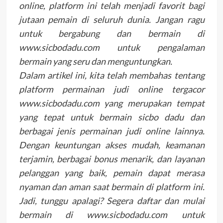
online, platform ini telah menjadi favorit bagi
jutaan pemain di seluruh dunia. Jangan ragu
untuk bergabung dan bermain di
www.sicbodadu.com untuk pengalaman
bermain yang seru dan menguntungkan.
Dalam artikel ini, kita telah membahas tentang
platform permainan judi online tergacor
www.sicbodadu.com yang merupakan tempat
yang tepat untuk bermain sicbo dadu dan
berbagai jenis permainan judi online lainnya.
Dengan keuntungan akses mudah, keamanan
terjamin, berbagai bonus menarik, dan layanan
pelanggan yang baik, pemain dapat merasa
nyaman dan aman saat bermain di platform ini.
Jadi, tunggu apalagi? Segera daftar dan mulai
bermain di www.sicbodadu.com untuk