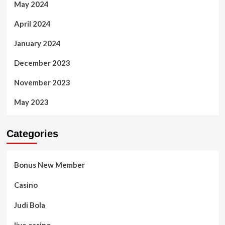
May 2024
April 2024
January 2024
December 2023
November 2023
May 2023
Categories
Bonus New Member
Casino
Judi Bola