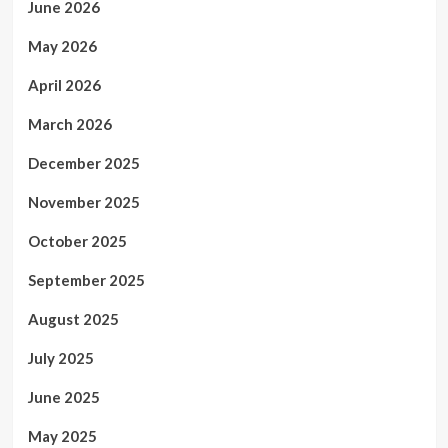
June 2026
May 2026
April 2026
March 2026
December 2025
November 2025
October 2025
September 2025
August 2025
July 2025
June 2025
May 2025