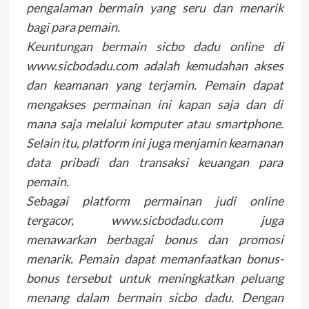
pengalaman bermain yang seru dan menarik
bagi para pemain.
Keuntungan bermain sicbo dadu online di
www.sicbodadu.com adalah kemudahan akses
dan keamanan yang terjamin. Pemain dapat
mengakses permainan ini kapan saja dan di
mana saja melalui komputer atau smartphone.
Selain itu, platform ini juga menjamin keamanan
data pribadi dan transaksi keuangan para
pemain.
Sebagai platform permainan judi online
tergacor, www.sicbodadu.com juga
menawarkan berbagai bonus dan promosi
menarik. Pemain dapat memanfaatkan bonus-
bonus tersebut untuk meningkatkan peluang
menang dalam bermain sicbo dadu. Dengan