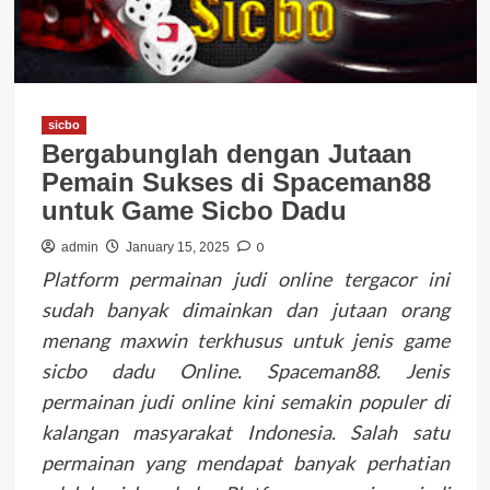
sicbo
Bergabunglah dengan Jutaan
Pemain Sukses di Spaceman88
untuk Game Sicbo Dadu
0
admin
January 15, 2025
Platform permainan judi online tergacor ini
sudah banyak dimainkan dan jutaan orang
menang maxwin terkhusus untuk jenis game
sicbo dadu Online. Spaceman88. Jenis
permainan judi online kini semakin populer di
kalangan masyarakat Indonesia. Salah satu
permainan yang mendapat banyak perhatian