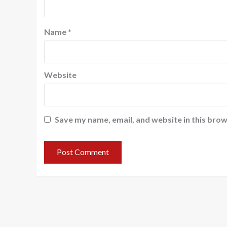
Name
*
Website
Save my name, email, and website in this brow