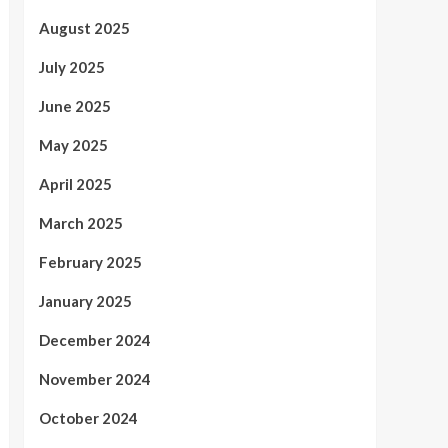
August 2025
July 2025
June 2025
May 2025
April 2025
March 2025
February 2025
January 2025
December 2024
November 2024
October 2024