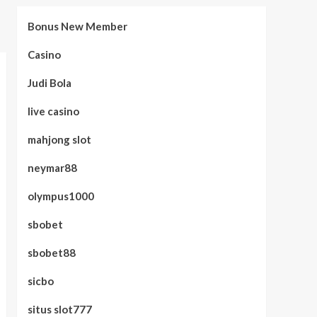
Bonus New Member
Casino
Judi Bola
live casino
mahjong slot
neymar88
olympus1000
sbobet
sbobet88
sicbo
situs slot777