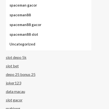
spaceman gacor
spaceman88
spaceman88 gacor
spaceman88 slot
Uncategorized
slot depo 5k
slot bet
depo 25 bonus 25
joker123
data macau
slot gacor
mahjong