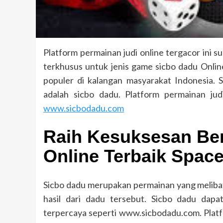
Platform permainan judi online tergacor ini
terkhusus untuk jenis game sicbo dadu Online
populer di kalangan masyarakat Indonesia.
adalah sicbo dadu. Platform permainan ju
www.sicbodadu.com
Raih Kesuksesan Ber
Online Terbaik Spa
Sicbo dadu merupakan permainan yang meliba
hasil dari dadu tersebut. Sicbo dadu dapat
terpercaya seperti www.sicbodadu.com. Plat