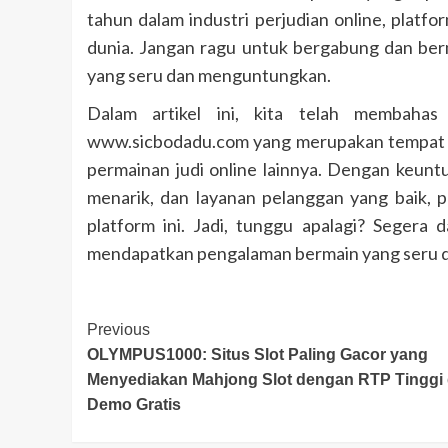
tahun dalam industri perjudian online, platfor
dunia. Jangan ragu untuk bergabung dan be
yang seru dan menguntungkan.
Dalam artikel ini, kita telah membahas
www.sicbodadu.com yang merupakan tempat ya
permainan judi online lainnya. Dengan keun
menarik, dan layanan pelanggan yang baik,
platform ini. Jadi, tunggu apalagi? Segera
mendapatkan pengalaman bermain yang seru 
Post
Previous
OLYMPUS1000: Situs Slot Paling Gacor yang
Navigation
Menyediakan Mahjong Slot dengan RTP Tinggi
Demo Gratis