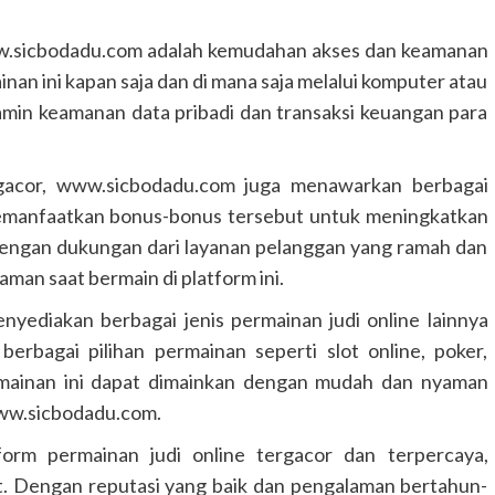
ww.sicbodadu.com adalah kemudahan akses dan keamanan
an ini kapan saja dan di mana saja melalui komputer atau
njamin keamanan data pribadi dan transaksi keuangan para
ergacor, www.sicbodadu.com juga menawarkan berbagai
emanfaatkan bonus-bonus tersebut untuk meningkatkan
engan dukungan dari layanan pelanggan yang ramah dan
man saat bermain di platform ini.
yediakan berbagai jenis permainan judi online lainnya
erbagai pilihan permainan seperti slot online, poker,
ermainan ini dapat dimainkan dengan mudah dan nyaman
 www.sicbodadu.com.
form permainan judi online tergacor dan terpercaya,
t. Dengan reputasi yang baik dan pengalaman bertahun-