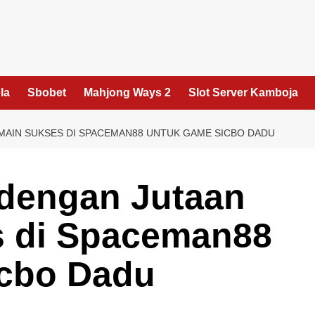
la
Sbobet
Mahjong Ways 2
Slot Server Kamboja
AIN SUKSES DI SPACEMAN88 UNTUK GAME SICBO DADU
dengan Jutaan
 di Spaceman88
cbo Dadu