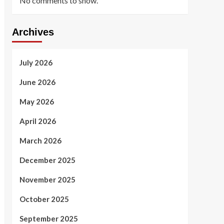
No comments to show.
Archives
July 2026
June 2026
May 2026
April 2026
March 2026
December 2025
November 2025
October 2025
September 2025