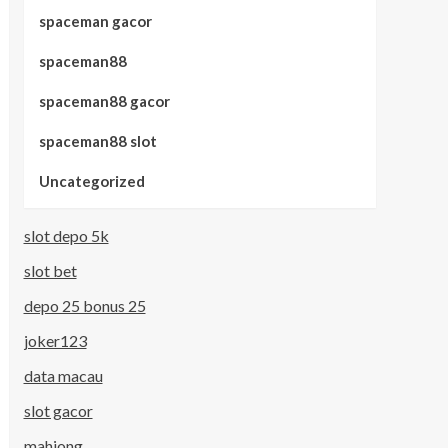
spaceman gacor
spaceman88
spaceman88 gacor
spaceman88 slot
Uncategorized
slot depo 5k
slot bet
depo 25 bonus 25
joker123
data macau
slot gacor
mahjong