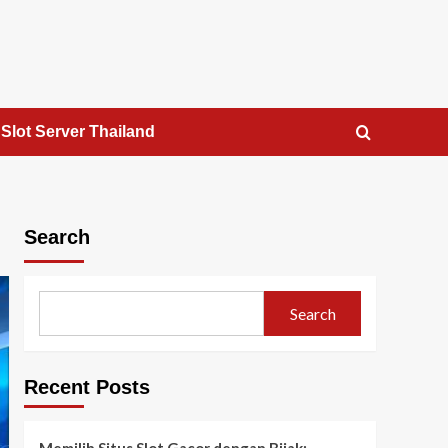
Slot Server Thailand
Search
Search
Recent Posts