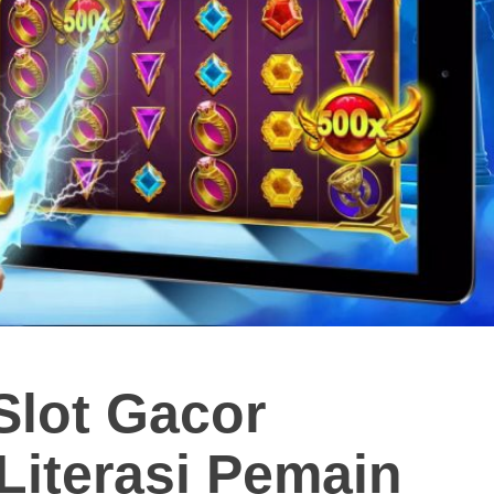
Slot Gacor
Literasi Pemain