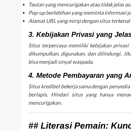
Tautan yang mencurigakan atau tidak jelas as
Pop-up berlebihan yang meminta informasi p
Alamat URL yang mirip dengan situs terkenal 
3. Kebijakan Privasi yang Jela
Situs terpercaya memiliki kebijakan privas
dikumpulkan, digunakan, dan dilindungi. Jika
bisa menjadi sinyal waspada.
4. Metode Pembayaran yang 
Situs kredibel bekerja sama dengan penyedi
berlapis. Hindari situs yang hanya me
mencurigakan.
## Literasi Pemain: Kun