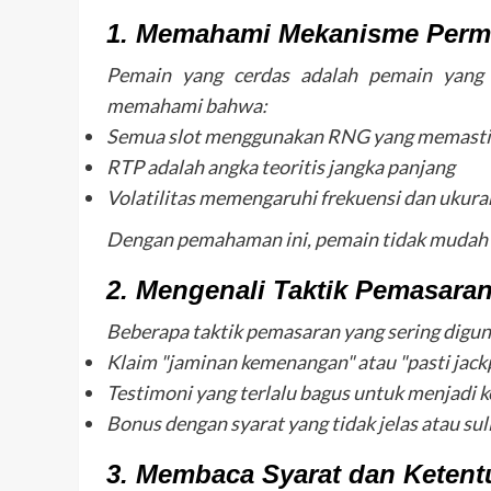
1. Memahami Mekanisme Perm
Pemain yang cerdas adalah pemain yang 
memahami bahwa:
Semua slot menggunakan RNG yang memasti
RTP adalah angka teoritis jangka panjang
Volatilitas memengaruhi frekuensi dan ukur
Dengan pemahaman ini, pemain tidak mudah ter
2. Mengenali Taktik Pemasara
Beberapa taktik pemasaran yang sering digun
Klaim "jaminan kemenangan" atau "pasti jack
Testimoni yang terlalu bagus untuk menjadi 
Bonus dengan syarat yang tidak jelas atau suli
3. Membaca Syarat dan Ketent