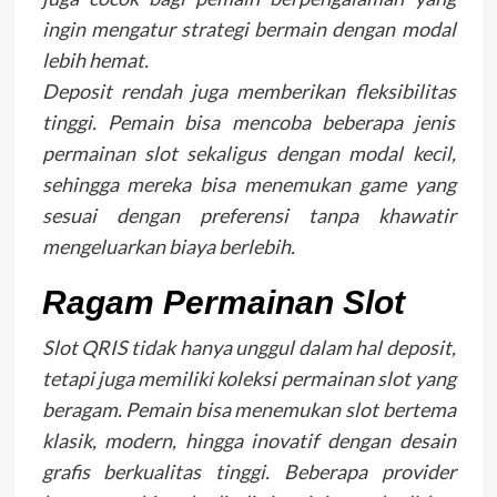
ingin mengatur strategi bermain dengan modal
lebih hemat.
Deposit rendah juga memberikan fleksibilitas
tinggi. Pemain bisa mencoba beberapa jenis
permainan slot sekaligus dengan modal kecil,
sehingga mereka bisa menemukan game yang
sesuai dengan preferensi tanpa khawatir
mengeluarkan biaya berlebih.
Ragam Permainan Slot
Slot QRIS tidak hanya unggul dalam hal deposit,
tetapi juga memiliki koleksi permainan slot yang
beragam. Pemain bisa menemukan slot bertema
klasik, modern, hingga inovatif dengan desain
grafis berkualitas tinggi. Beberapa provider