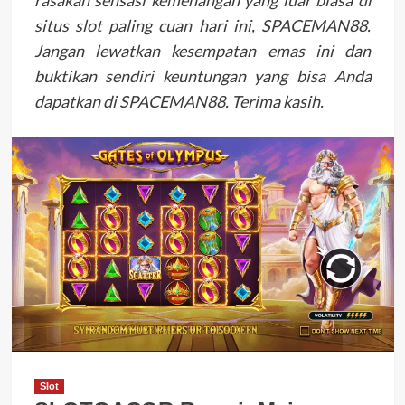
situs slot paling cuan hari ini, SPACEMAN88.
Jangan lewatkan kesempatan emas ini dan
buktikan sendiri keuntungan yang bisa Anda
dapatkan di SPACEMAN88. Terima kasih.
Slot