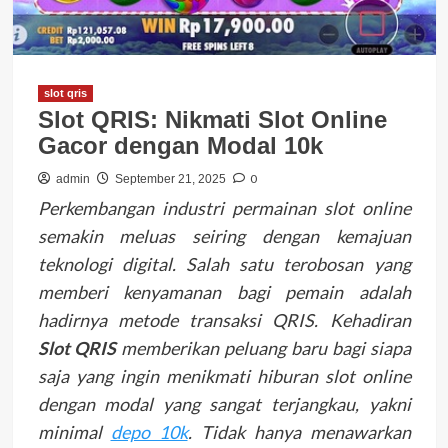
slot qris
Slot QRIS: Nikmati Slot Online
Gacor dengan Modal 10k
0
admin
September 21, 2025
Perkembangan industri permainan slot online
semakin meluas seiring dengan kemajuan
teknologi digital. Salah satu terobosan yang
memberi kenyamanan bagi pemain adalah
hadirnya metode transaksi QRIS. Kehadiran
Slot QRIS
memberikan peluang baru bagi siapa
saja yang ingin menikmati hiburan slot online
dengan modal yang sangat terjangkau, yakni
minimal
depo 10k
. Tidak hanya menawarkan