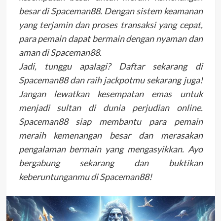
besar di Spaceman88. Dengan sistem keamanan
yang terjamin dan proses transaksi yang cepat,
para pemain dapat bermain dengan nyaman dan
aman di Spaceman88.
Jadi, tunggu apalagi? Daftar sekarang di
Spaceman88 dan raih jackpotmu sekarang juga!
Jangan lewatkan kesempatan emas untuk
menjadi sultan di dunia perjudian online.
Spaceman88 siap membantu para pemain
meraih kemenangan besar dan merasakan
pengalaman bermain yang mengasyikkan. Ayo
bergabung sekarang dan buktikan
keberuntunganmu di Spaceman88!