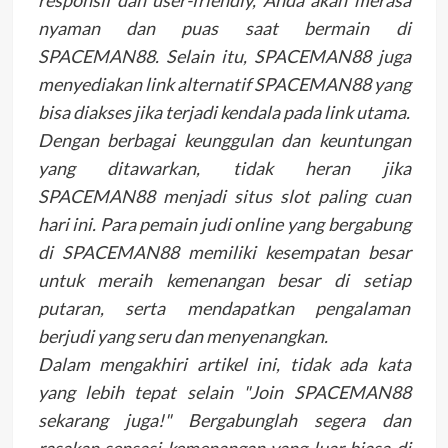
nyaman dan puas saat bermain di
SPACEMAN88. Selain itu, SPACEMAN88 juga
menyediakan link alternatif SPACEMAN88 yang
bisa diakses jika terjadi kendala pada link utama.
Dengan berbagai keunggulan dan keuntungan
yang ditawarkan, tidak heran jika
SPACEMAN88 menjadi situs slot paling cuan
hari ini. Para pemain judi online yang bergabung
di SPACEMAN88 memiliki kesempatan besar
untuk meraih kemenangan besar di setiap
putaran, serta mendapatkan pengalaman
berjudi yang seru dan menyenangkan.
Dalam mengakhiri artikel ini, tidak ada kata
yang lebih tepat selain "Join SPACEMAN88
sekarang juga!" Bergabunglah segera dan
rasakan sensasi kemenangan yang luar biasa di