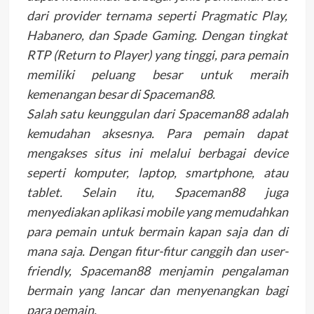
dari provider ternama seperti Pragmatic Play,
Habanero, dan Spade Gaming. Dengan tingkat
RTP (Return to Player) yang tinggi, para pemain
memiliki peluang besar untuk meraih
kemenangan besar di Spaceman88.
Salah satu keunggulan dari Spaceman88 adalah
kemudahan aksesnya. Para pemain dapat
mengakses situs ini melalui berbagai device
seperti komputer, laptop, smartphone, atau
tablet. Selain itu, Spaceman88 juga
menyediakan aplikasi mobile yang memudahkan
para pemain untuk bermain kapan saja dan di
mana saja. Dengan fitur-fitur canggih dan user-
friendly, Spaceman88 menjamin pengalaman
bermain yang lancar dan menyenangkan bagi
para pemain.