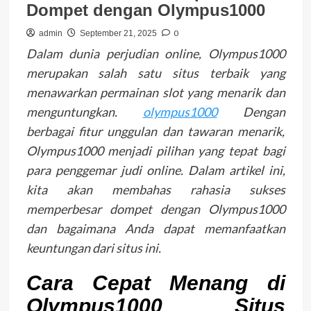
Dompet dengan Olympus1000
0
admin
September 21, 2025
Dalam dunia perjudian online, Olympus1000
merupakan salah satu situs terbaik yang
menawarkan permainan slot yang menarik dan
menguntungkan.
olympus1000
Dengan
berbagai fitur unggulan dan tawaran menarik,
Olympus1000 menjadi pilihan yang tepat bagi
para penggemar judi online. Dalam artikel ini,
kita akan membahas rahasia sukses
memperbesar dompet dengan Olympus1000
dan bagaimana Anda dapat memanfaatkan
keuntungan dari situs ini.
Cara Cepat Menang di
Olympus1000 Situs