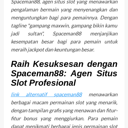
Spaceman88, agen situs slot yang menawarkan
pengalaman bermain yang menyenangkan dan
menguntungkan bagi para pemainnya. Dengan
tagline "gampang maxwin, gampang bikin kamu
jadi sultan", Spaceman88 menjanjikan
kesempatan besar bagi para pemain untuk
meraih jackpot dan keuntungan besar.
Raih Kesuksesan dengan
Spaceman88: Agen Situs
Slot Profesional
link alternatif spaceman88
menawarkan
berbagai macam permainan slot yang menarik,
dengan tampilan grafis yang menawan dan fitur-
fitur bonus yang menggiurkan. Para pemain
dapat menikmati berbagai jenis permainan slot