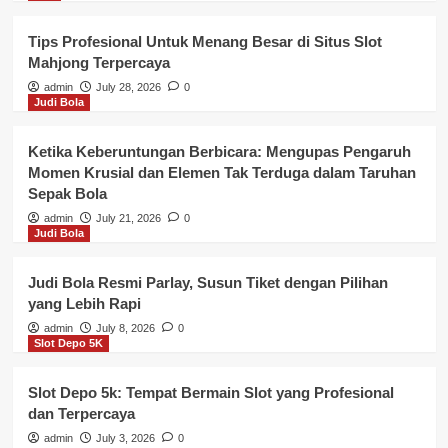
Tips Profesional Untuk Menang Besar di Situs Slot
Mahjong Terpercaya
admin
July 28, 2026
0
Judi Bola
Ketika Keberuntungan Berbicara: Mengupas Pengaruh
Momen Krusial dan Elemen Tak Terduga dalam Taruhan
Sepak Bola
admin
July 21, 2026
0
Judi Bola
Judi Bola Resmi Parlay, Susun Tiket dengan Pilihan
yang Lebih Rapi
admin
July 8, 2026
0
Slot Depo 5K
Slot Depo 5k: Tempat Bermain Slot yang Profesional
dan Terpercaya
admin
July 3, 2026
0