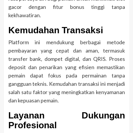
gacor dengan fitur bonus tinggi tanpa
kekhawatiran.
Kemudahan Transaksi
Platform ini mendukung berbagai metode
pembayaran yang cepat dan aman, termasuk
transfer bank, dompet digital, dan QRIS. Proses
deposit dan penarikan yang efisien memastikan
pemain dapat fokus pada permainan tanpa
gangguan teknis. Kemudahan transaksi ini menjadi
salah satu faktor yang meningkatkan kenyamanan
dan kepuasan pemain.
Layanan Dukungan
Profesional