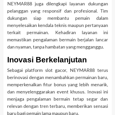
NEYMAR88 juga dilengkapi layanan dukungan
pelanggan yang responsif dan profesional. Tim
dukungan siap membantu pemain dalam
menyelesaikan kendala teknis maupun pertanyaan
terkait permainan. Kehadiran layanan ini
memastikan pengalaman bermain berjalan lancar
dan nyaman, tanpa hambatan yang mengganggu.
Inovasi Berkelanjutan
Sebagai platform slot gacor, NEYMAR88 terus
berinovasi dengan menambahkan permainan baru,
memperkenalkan fitur bonus yang lebih menarik,
dan menyelenggarakan event khusus. Inovasi ini
menjaga pengalaman bermain tetap segar dan
relevan dengan tren terbaru, memberikan sensasi
baru bagi pemain lama maupun baru.