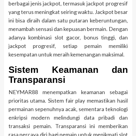
berbagai jenis jackpot, termasuk jackpot progresif
yang terus meningkat seiring waktu. Jackpot besar
ini bisa diraih dalam satu putaran keberuntungan,
menambah sensasi dan kepuasan bermain. Dengan
adanya kombinasi slot gacor, bonus tinggi, dan
jackpot progresif, setiap pemain memiliki
kesempatan untuk meraih kemenangan maksimal.
Sistem Keamanan dan
Transparansi
NEYMAR88 menempatkan keamanan sebagai
prioritas utama. Sistem fair play memastikan hasil
permainan sepenuhnya acak, sementara teknologi
enkripsi modern melindungi data pribadi dan
transaksi pemain. Transparansi ini memberikan
rasa percaya diri bagi pemain untuk menikmati slot