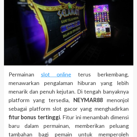
Permainan
slot online
terus berkembang,
menawarkan pengalaman hiburan yang lebih
menarik dan penuh kejutan. Di tengah banyaknya
platform yang tersedia,
NEYMAR88
menonjol
sebagai platform slot gacor yang menghadirkan
fitur bonus tertinggi
. Fitur ini menambah dimensi
baru dalam permainan, memberikan peluang
tambahan bagi pemain untuk memperoleh