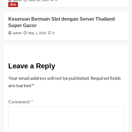
admin
June 19, 2026
0
Slot
Keseruan Bermain Slot dengan Server Thailand
Super Gacor
admin
May 1, 2026
0
Leave a Reply
Your email address will not be published.
Required fields
are marked
*
Comment
*