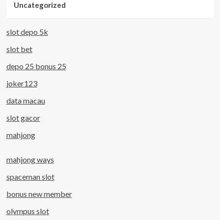
Uncategorized
slot depo 5k
slot bet
depo 25 bonus 25
joker123
data macau
slot gacor
mahjong
mahjong ways
spaceman slot
bonus new member
olympus slot