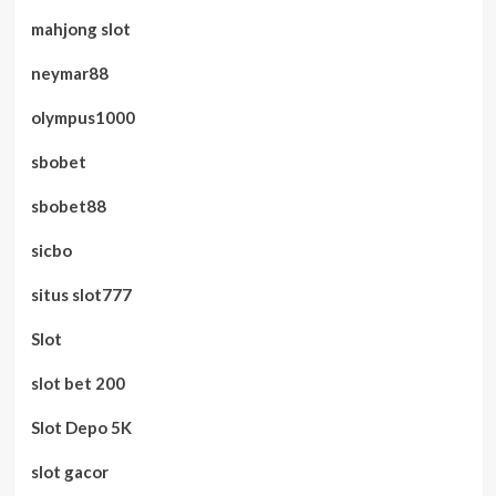
mahjong slot
neymar88
olympus1000
sbobet
sbobet88
sicbo
situs slot777
Slot
slot bet 200
Slot Depo 5K
slot gacor