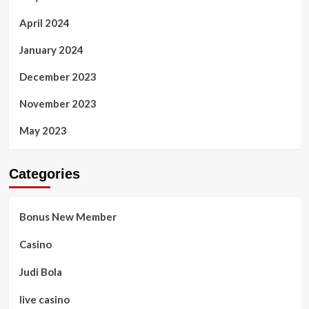
April 2024
January 2024
December 2023
November 2023
May 2023
Categories
Bonus New Member
Casino
Judi Bola
live casino