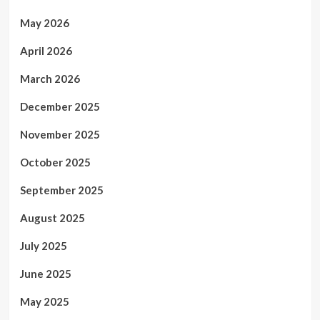
May 2026
April 2026
March 2026
December 2025
November 2025
October 2025
September 2025
August 2025
July 2025
June 2025
May 2025