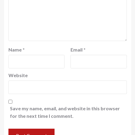
Name
*
Email
*
Website
Save my name, email, and website in this browser
for the next time I comment.