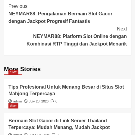
Post
Previous
NEYMAR88: Pengalaman Bermain Slot Gacor
Navigation
dengan Jackpot Progresif Fantastis
Next
NEYMAR88: Platform Slot Online dengan
Kombinasi RTP Tinggi dan Jackpot Menarik
More Stories
Slot
Tips Profesional Untuk Menang Besar di Situs Slot
Mahjong Terpercaya
admin
July 28, 2026
0
Slot
Bermain Slot Gacor di Link Server Thailand
Terpercaya: Mudah Menang, Mudah Jackpot