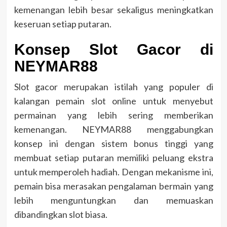
kemenangan lebih besar sekaligus meningkatkan
keseruan setiap putaran.
Konsep Slot Gacor di
NEYMAR88
Slot gacor merupakan istilah yang populer di
kalangan pemain slot online untuk menyebut
permainan yang lebih sering memberikan
kemenangan. NEYMAR88 menggabungkan
konsep ini dengan sistem bonus tinggi yang
membuat setiap putaran memiliki peluang ekstra
untuk memperoleh hadiah. Dengan mekanisme ini,
pemain bisa merasakan pengalaman bermain yang
lebih menguntungkan dan memuaskan
dibandingkan slot biasa.