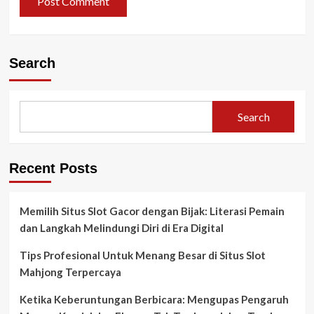
Search
Search
Recent Posts
Memilih Situs Slot Gacor dengan Bijak: Literasi Pemain
dan Langkah Melindungi Diri di Era Digital
Tips Profesional Untuk Menang Besar di Situs Slot
Mahjong Terpercaya
Ketika Keberuntungan Berbicara: Mengupas Pengaruh