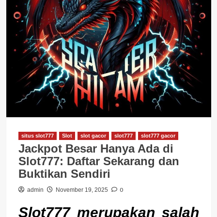
situs slot777
Slot
slot gacor
slot777
slot777 gacor
Jackpot Besar Hanya Ada di
Slot777: Daftar Sekarang dan
Buktikan Sendiri
0
admin
November 19, 2025
Slot777 merupakan salah