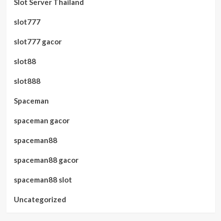
Slot Server Thailand
slot777
slot777 gacor
slot88
slot888
Spaceman
spaceman gacor
spaceman88
spaceman88 gacor
spaceman88 slot
Uncategorized