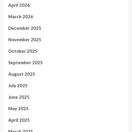
April 2026
March 2026
December 2025
November 2025
October 2025
September 2025
August 2025
July 2025
June 2025
May 2025
April 2025
March 2025