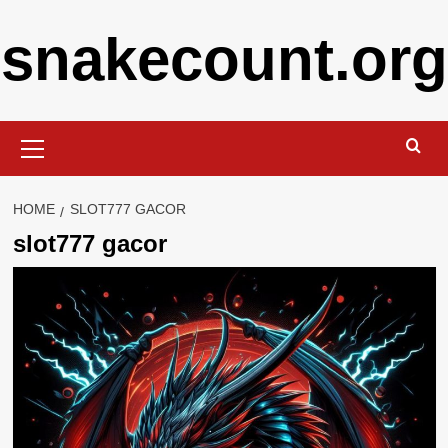
Skip
snakecount.org
to
content
Primary
Menu
HOME
SLOT777 GACOR
slot777 gacor