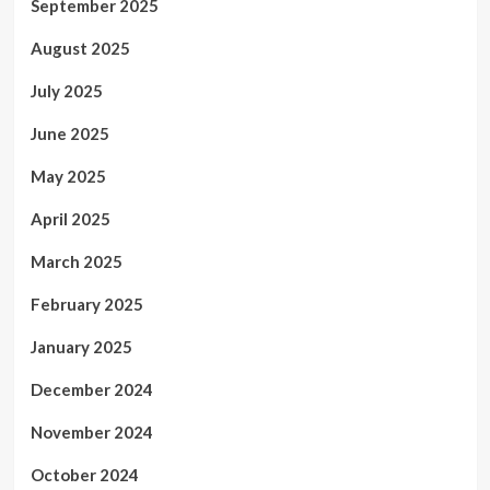
September 2025
August 2025
July 2025
June 2025
May 2025
April 2025
March 2025
February 2025
January 2025
December 2024
November 2024
October 2024