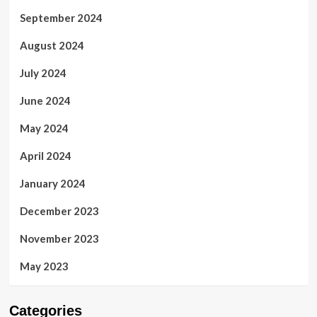
September 2024
August 2024
July 2024
June 2024
May 2024
April 2024
January 2024
December 2023
November 2023
May 2023
Categories