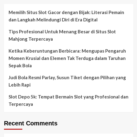
Memilih Situs Slot Gacor dengan Bijak: Literasi Pemain
dan Langkah Melindungi Diri di Era Digital
Tips Profesional Untuk Menang Besar di Situs Slot
Mahjong Terpercaya
Ketika Keberuntungan Berbicara: Mengupas Pengaruh
Momen Krusial dan Elemen Tak Terduga dalam Taruhan
Sepak Bola
Judi Bola Resmi Parlay, Susun Tiket dengan Pilihan yang
Lebih Rapi
Slot Depo 5k: Tempat Bermain Slot yang Profesional dan
Terpercaya
Recent Comments