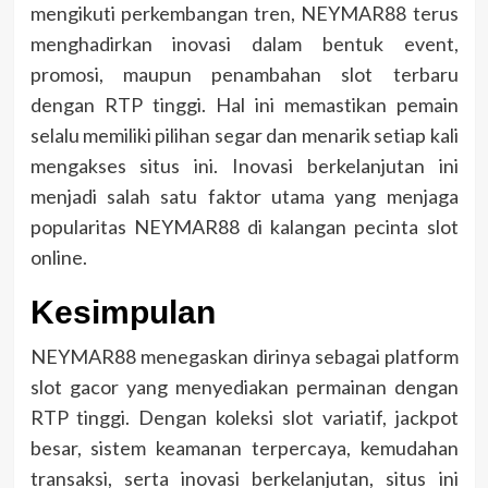
mengikuti perkembangan tren, NEYMAR88 terus
menghadirkan inovasi dalam bentuk event,
promosi, maupun penambahan slot terbaru
dengan RTP tinggi. Hal ini memastikan pemain
selalu memiliki pilihan segar dan menarik setiap kali
mengakses situs ini. Inovasi berkelanjutan ini
menjadi salah satu faktor utama yang menjaga
popularitas NEYMAR88 di kalangan pecinta slot
online.
Kesimpulan
NEYMAR88 menegaskan dirinya sebagai platform
slot gacor yang menyediakan permainan dengan
RTP tinggi. Dengan koleksi slot variatif, jackpot
besar, sistem keamanan terpercaya, kemudahan
transaksi, serta inovasi berkelanjutan, situs ini