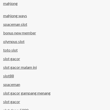
mahjong
mahjong ways
spaceman slot
bonus new member
olympus slot
toto slot
slot gacor
slot gacor malam ini
slot88
spaceman
slot gacor gampang menang
slot gacor