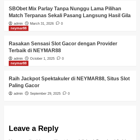
SBObet Mix Parlay Tanpa Nunggu Lama Pilihan
Match Terpanas Sekali Pasang Langsung Hasil Gila
admin
March 31, 2026
0
neymar88
Rasakan Sensasi Slot Gacor dengan Provider
Terbaik di NEYMAR88
admin
October 1, 2025
0
neymar88
Raih Jackpot Spektakuler di NEYMAR88, Situs Slot
Paling Gacor
admin
September 29, 2025
0
Leave a Reply