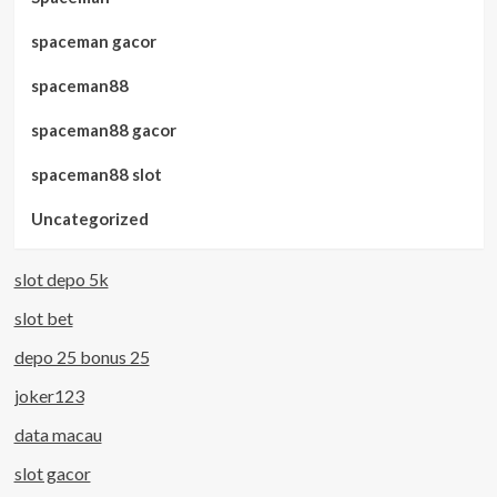
spaceman gacor
spaceman88
spaceman88 gacor
spaceman88 slot
Uncategorized
slot depo 5k
slot bet
depo 25 bonus 25
joker123
data macau
slot gacor