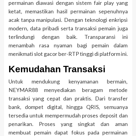
permainan diawasi dengan sistem fair play yang
ketat, memastikan hasil permainan sepenuhnya
acak tanpa manipulasi. Dengan teknologi enkripsi
modern, data pribadi serta transaksi pemain juga
terlindungi dengan baik. Transparansi ini
menambah rasa nyaman bagi pemain dalam
menikmati slot gacor ber-RTP tinggi di platform ini.
Kemudahan Transaksi
Untuk mendukung kenyamanan bermain,
NEYMAR88 menyediakan beragam metode
transaksi yang cepat dan praktis. Dari transfer
bank, dompet digital, hingga QRIS, semuanya
tersedia untuk mempermudah proses deposit dan
penarikan. Proses yang singkat dan aman
membuat pemain dapat fokus pada permainan