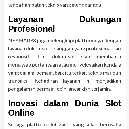
tanpa hambatan teknis yang mengganggu.
Layanan Dukungan
Profesional
NEYMAR88 juga melengkapi platformnya dengan
layanan dukungan pelanggan yang profesional dan
responsif. Tim dukungan siap membantu
menjawab pertanyaan atau menyelesaikan kendala
yang dialami pemain, baik itu terkait teknis maupun
transaksi. Kehadiran layanan ini menjadikan
pengalaman bermain lebih lancar dan terjamin.
Inovasi dalam Dunia Slot
Online
Sebagai platform slot gacor yang selalu berusaha