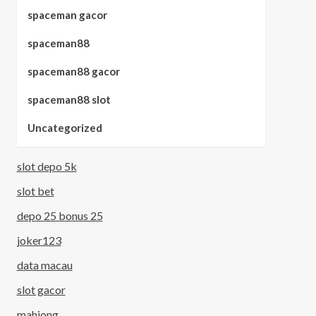
spaceman gacor
spaceman88
spaceman88 gacor
spaceman88 slot
Uncategorized
slot depo 5k
slot bet
depo 25 bonus 25
joker123
data macau
slot gacor
mahjong