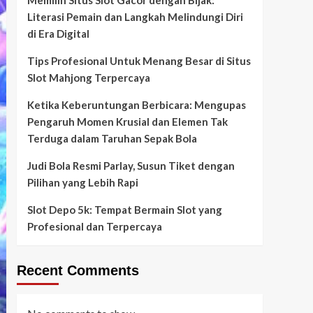
Memilih Situs Slot Gacor dengan Bijak:
Literasi Pemain dan Langkah Melindungi Diri
di Era Digital
Tips Profesional Untuk Menang Besar di Situs
Slot Mahjong Terpercaya
Ketika Keberuntungan Berbicara: Mengupas
Pengaruh Momen Krusial dan Elemen Tak
Terduga dalam Taruhan Sepak Bola
Judi Bola Resmi Parlay, Susun Tiket dengan
Pilihan yang Lebih Rapi
Slot Depo 5k: Tempat Bermain Slot yang
Profesional dan Terpercaya
Recent Comments