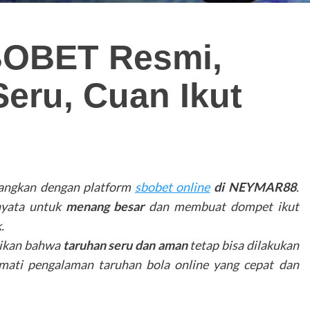
OBET Resmi,
eru, Cuan Ikut
nangkan dengan platform
sbobet online
di NEYMAR88
.
nyata untuk
menang besar
dan membuat dompet ikut
.
tikan bahwa
taruhan seru dan aman
tetap bisa dilakukan
kmati pengalaman taruhan bola online yang cepat dan