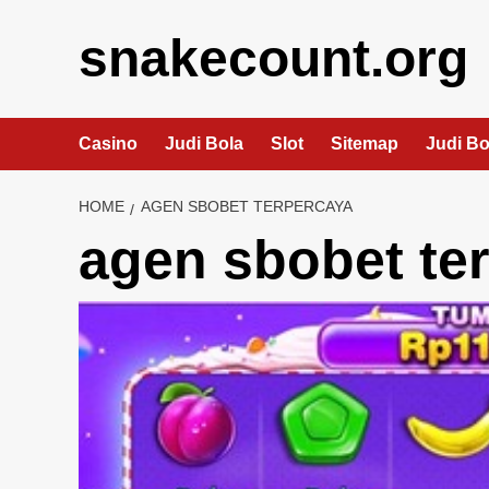
Skip
to
snakecount.org
content
Casino
Judi Bola
Slot
Sitemap
Judi Bo
HOME
AGEN SBOBET TERPERCAYA
agen sbobet te