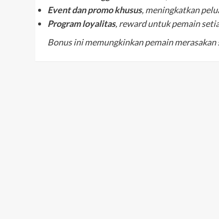
Event dan promo khusus
, meningkatkan pelu
Program loyalitas
, reward untuk pemain setia
Bonus ini memungkinkan pemain merasakan s