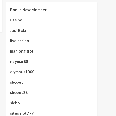
Bonus New Member
Casino
Judi Bola
live casino
mahjong slot
neymar88
olympus1000
sbobet
sbobet88
sicbo
situs slot777