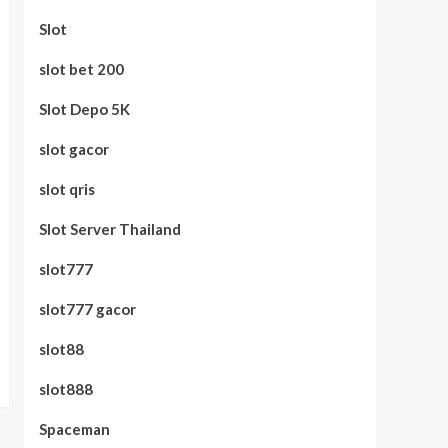
Slot
slot bet 200
Slot Depo 5K
slot gacor
slot qris
Slot Server Thailand
slot777
slot777 gacor
slot88
slot888
Spaceman