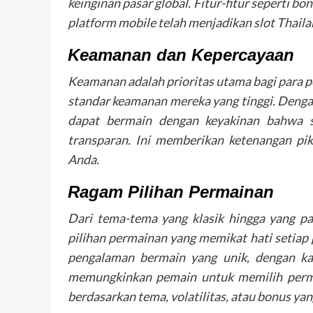
keinginan pasar global. Fitur-fitur seperti bo
platform mobile telah menjadikan slot Thailan
Keamanan dan Kepercayaan
Keamanan adalah prioritas utama bagi para pe
standar keamanan mereka yang tinggi. Dengan
dapat bermain dengan keyakinan bahwa se
transparan. Ini memberikan ketenangan pi
Anda.
Ragam Pilihan Permainan
Dari tema-tema yang klasik hingga yang p
pilihan permainan yang memikat hati setiap
pengalaman bermain yang unik, dengan kara
memungkinkan pemain untuk memilih permai
berdasarkan tema, volatilitas, atau bonus ya