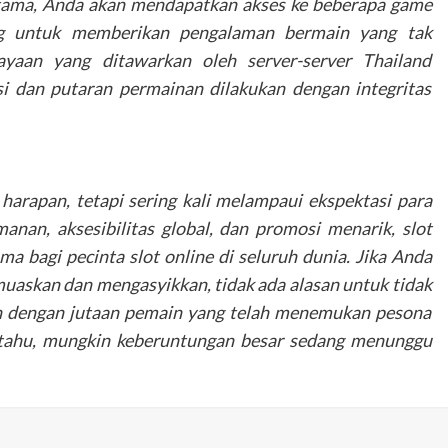
-tama, Anda akan mendapatkan akses ke beberapa game
ang untuk memberikan pengalaman bermain yang tak
yaan yang ditawarkan oleh server-server Thailand
i dan putaran permainan dilakukan dengan integritas
harapan, tetapi sering kali melampaui ekspektasi para
nan, aksesibilitas global, dan promosi menarik, slot
a bagi pecinta slot online di seluruh dunia. Jika Anda
uaskan dan mengasyikkan, tidak ada alasan untuk tidak
ah dengan jutaan pemain yang telah menemukan pesona
a tahu, mungkin keberuntungan besar sedang menunggu