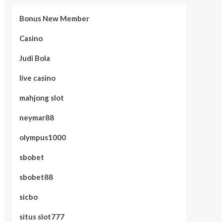
Bonus New Member
Casino
Judi Bola
live casino
mahjong slot
neymar88
olympus1000
sbobet
sbobet88
sicbo
situs slot777