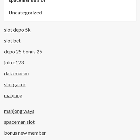
spaceman88 slot
Uncategorized
slot depo 5k
slot bet
depo 25 bonus 25
joker123
data macau
slot gacor
mahjong
mahjong ways
spaceman slot
bonus new member