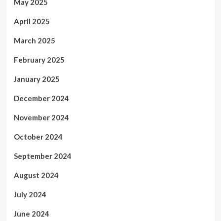
May 2025
April 2025
March 2025
February 2025
January 2025
December 2024
November 2024
October 2024
September 2024
August 2024
July 2024
June 2024