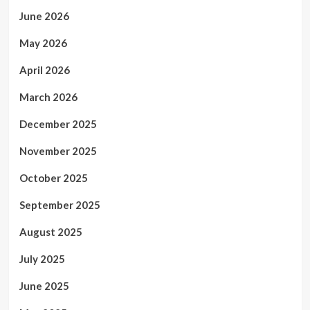
June 2026
May 2026
April 2026
March 2026
December 2025
November 2025
October 2025
September 2025
August 2025
July 2025
June 2025