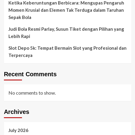
Ketika Keberuntungan Berbicara: Mengupas Pengaruh
Momen Krusial dan Elemen Tak Terduga dalam Taruhan
Sepak Bola
Judi Bola Resmi Parlay, Susun Tiket dengan Pilihan yang
Lebih Rapi
Slot Depo 5k: Tempat Bermain Slot yang Profesional dan
Terpercaya
Recent Comments
No comments to show.
Archives
July 2026