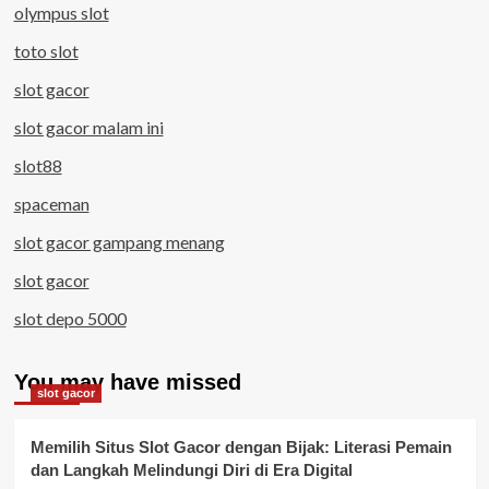
olympus slot
toto slot
slot gacor
slot gacor malam ini
slot88
spaceman
slot gacor gampang menang
slot gacor
slot depo 5000
You may have missed
slot gacor
Memilih Situs Slot Gacor dengan Bijak: Literasi Pemain
dan Langkah Melindungi Diri di Era Digital