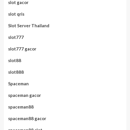
slot gacor
slot qris
Slot Server Thailand
slot777
slot777 gacor
slot88
slot888
Spaceman
spaceman gacor
spaceman88
spaceman88 gacor