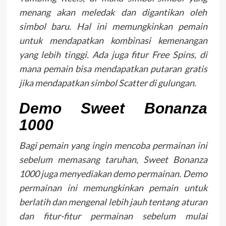
menang akan meledak dan digantikan oleh
simbol baru. Hal ini memungkinkan pemain
untuk mendapatkan kombinasi kemenangan
yang lebih tinggi. Ada juga fitur Free Spins, di
mana pemain bisa mendapatkan putaran gratis
jika mendapatkan simbol Scatter di gulungan.
Demo Sweet Bonanza
1000
Bagi pemain yang ingin mencoba permainan ini
sebelum memasang taruhan, Sweet Bonanza
1000 juga menyediakan demo permainan. Demo
permainan ini memungkinkan pemain untuk
berlatih dan mengenal lebih jauh tentang aturan
dan fitur-fitur permainan sebelum mulai