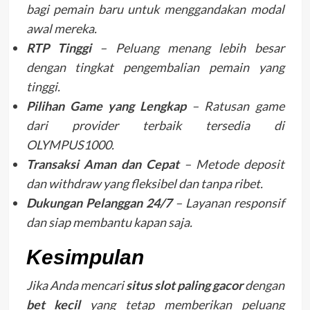
bagi pemain baru untuk menggandakan modal
awal mereka.
RTP Tinggi
– Peluang menang lebih besar
dengan tingkat pengembalian pemain yang
tinggi.
Pilihan Game yang Lengkap
– Ratusan game
dari provider terbaik tersedia di
OLYMPUS1000.
Transaksi Aman dan Cepat
– Metode deposit
dan withdraw yang fleksibel dan tanpa ribet.
Dukungan Pelanggan 24/7
– Layanan responsif
dan siap membantu kapan saja.
Kesimpulan
Jika Anda mencari
situs slot paling gacor
dengan
bet kecil
yang tetap memberikan peluang