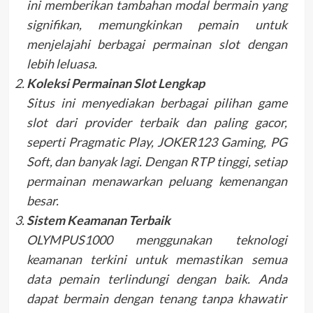
ini memberikan tambahan modal bermain yang
signifikan, memungkinkan pemain untuk
menjelajahi berbagai permainan slot dengan
lebih leluasa.
Koleksi Permainan Slot Lengkap
Situs ini menyediakan berbagai pilihan game
slot dari provider terbaik dan paling gacor,
seperti Pragmatic Play, JOKER123 Gaming, PG
Soft, dan banyak lagi. Dengan RTP tinggi, setiap
permainan menawarkan peluang kemenangan
besar.
Sistem Keamanan Terbaik
OLYMPUS1000 menggunakan teknologi
keamanan terkini untuk memastikan semua
data pemain terlindungi dengan baik. Anda
dapat bermain dengan tenang tanpa khawatir