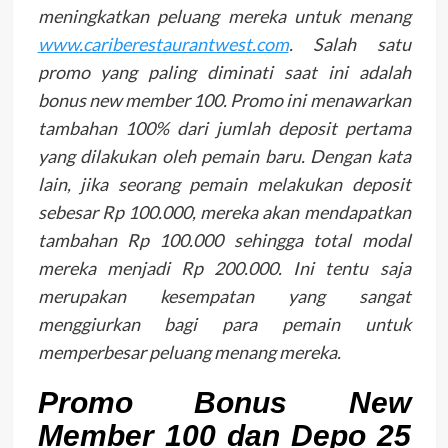
meningkatkan peluang mereka untuk menang
www.cariberestaurantwest.com
. Salah satu
promo yang paling diminati saat ini adalah
bonus new member 100. Promo ini menawarkan
tambahan 100% dari jumlah deposit pertama
yang dilakukan oleh pemain baru. Dengan kata
lain, jika seorang pemain melakukan deposit
sebesar Rp 100.000, mereka akan mendapatkan
tambahan Rp 100.000 sehingga total modal
mereka menjadi Rp 200.000. Ini tentu saja
merupakan kesempatan yang sangat
menggiurkan bagi para pemain untuk
memperbesar peluang menang mereka.
Promo Bonus New
Member 100 dan Depo 25