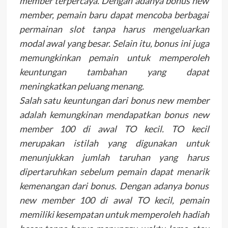
member terpercaya. Dengan adanya bonus new
member, pemain baru dapat mencoba berbagai
permainan slot tanpa harus mengeluarkan
modal awal yang besar. Selain itu, bonus ini juga
memungkinkan pemain untuk memperoleh
keuntungan tambahan yang dapat
meningkatkan peluang menang.
Salah satu keuntungan dari bonus new member
adalah kemungkinan mendapatkan bonus new
member 100 di awal TO kecil. TO kecil
merupakan istilah yang digunakan untuk
menunjukkan jumlah taruhan yang harus
dipertaruhkan sebelum pemain dapat menarik
kemenangan dari bonus. Dengan adanya bonus
new member 100 di awal TO kecil, pemain
memiliki kesempatan untuk memperoleh hadiah