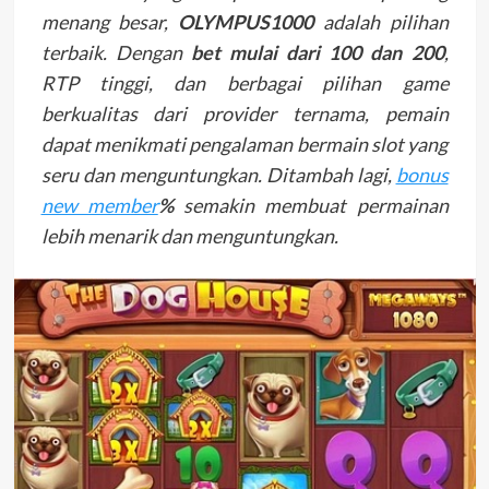
menang besar,
OLYMPUS1000
adalah pilihan
terbaik. Dengan
bet mulai dari 100 dan 200
,
RTP tinggi, dan berbagai pilihan game
berkualitas dari provider ternama, pemain
dapat menikmati pengalaman bermain slot yang
seru dan menguntungkan. Ditambah lagi,
bonus
new member
%
semakin membuat permainan
lebih menarik dan menguntungkan.