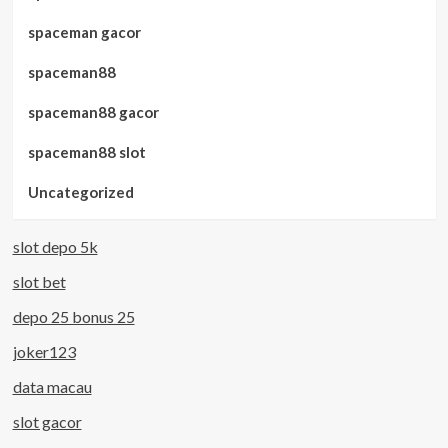
spaceman gacor
spaceman88
spaceman88 gacor
spaceman88 slot
Uncategorized
slot depo 5k
slot bet
depo 25 bonus 25
joker123
data macau
slot gacor