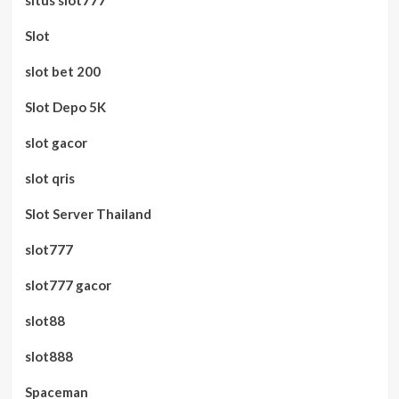
situs slot777
Slot
slot bet 200
Slot Depo 5K
slot gacor
slot qris
Slot Server Thailand
slot777
slot777 gacor
slot88
slot888
Spaceman