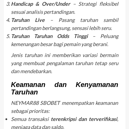
Handicap & Over/Under
– Strategi fleksibel
sesuai analisis pertandingan.
Taruhan Live
– Pasang taruhan sambil
pertandingan berlangsung, sensasi lebih seru.
Taruhan Taruhan Odds Tinggi
– Peluang
kemenangan besar bagi pemain yang berani.
Jenis taruhan ini memberikan variasi bermain
yang membuat pengalaman taruhan tetap seru
dan mendebarkan.
Keamanan dan Kenyamanan
Taruhan
NEYMAR88 SBOBET menempatkan keamanan
sebagai prioritas:
Semua transaksi
terenkripsi dan terverifikasi
,
menjaga data dan saldo.