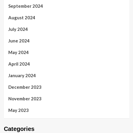
September 2024
August 2024
July 2024
June 2024
May 2024
April 2024
January 2024
December 2023
November 2023
May 2023
Categories