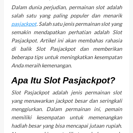
Dalam dunia perjudian, permainan slot adalah
salah satu yang paling populer dan menarik
pasjackpot
. Salah satu jenis permainan slot yang
semakin mendapatkan perhatian adalah Slot
Pasjackpot. Artikel ini akan membahas rahasia
di balik Slot Pasjackpot dan memberikan
beberapa tips untuk meningkatkan kesempatan
Anda meraih kemenangan.
Apa Itu Slot Pasjackpot?
Slot Pasjackpot adalah jenis permainan slot
yang menawarkan jackpot besar dan seringkali
menggiurkan. Dalam permainan ini, pemain
memiliki kesempatan untuk memenangkan
hadiah besar yang bisa mencapai jutaan rupiah.