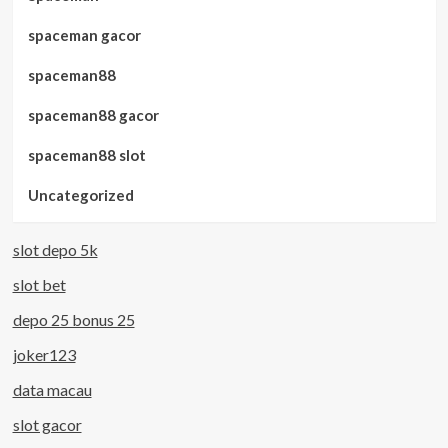
spaceman gacor
spaceman88
spaceman88 gacor
spaceman88 slot
Uncategorized
slot depo 5k
slot bet
depo 25 bonus 25
joker123
data macau
slot gacor