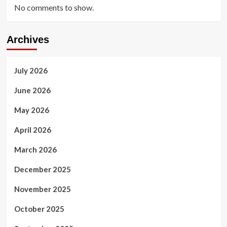
No comments to show.
Archives
July 2026
June 2026
May 2026
April 2026
March 2026
December 2025
November 2025
October 2025