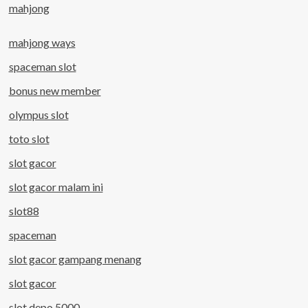
mahjong
mahjong ways
spaceman slot
bonus new member
olympus slot
toto slot
slot gacor
slot gacor malam ini
slot88
spaceman
slot gacor gampang menang
slot gacor
slot depo 5000