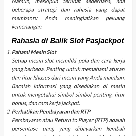
Namun, meskipun terlihat sederhana, ada
beberapa strategi dan rahasia yang dapat
membantu Anda meningkatkan peluang
kemenangan.
Rahasia di Balik Slot Pasjackpot
Pahami Mesin Slot
Setiap mesin slot memiliki pola dan cara kerja
yang berbeda. Penting untuk memahami aturan
dan fitur khusus dari mesin yang Anda mainkan.
Bacalah informasi yang disediakan di mesin
untuk mengetahui simbol-simbol penting, fitur
bonus, dan cara kerja jackpot.
Perhatikan Pembayaran dan RTP
Pembayaran atau Return to Player (RTP) adalah
persentase uang yang dibayarkan kembali