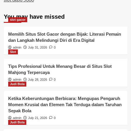
You may have missed
slot gacor
Memilih Situs Slot Gacor dengan Bijak: Literasi Pemain
dan Langkah Melindungi Diri di Era Digital
admin
July 31, 2026
0
Slot
Tips Profesional Untuk Menang Besar di Situs Slot
Mahjong Terpercaya
admin
July 28, 2026
0
Judi Bola
Ketika Keberuntungan Berbicara: Mengupas Pengaruh
Momen Krusial dan Elemen Tak Terduga dalam Taruhan
Sepak Bola
admin
July 21, 2026
0
Judi Bola