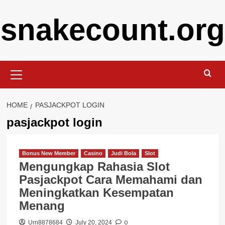
Skip
snakecount.org
to
content
Primary
Menu
HOME
PASJACKPOT LOGIN
pasjackpot login
Bonus New Member
Casino
Judi Bola
Slot
Mengungkap Rahasia Slot
Pasjackpot Cara Memahami dan
Meningkatkan Kesempatan
Menang
0
Urn8878684
July 20, 2024