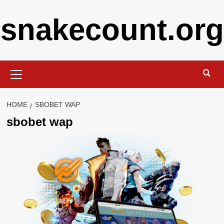
Skip
snakecount.org
to
content
Primary
Menu
HOME
SBOBET WAP
sbobet wap