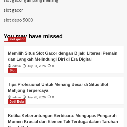
slot gacor
slot depo 5000
You may have missed
slot gacor
Memilih Situs Slot Gacor dengan Bijak: Literasi Pemain
dan Langkah Melindungi Diri di Era Digital
admin
July 31, 2026
0
Slot
Tips Profesional Untuk Menang Besar di Situs Slot
Mahjong Terpercaya
admin
July 28, 2026
0
Judi Bola
Ketika Keberuntungan Berbicara: Mengupas Pengaruh
Momen Krusial dan Elemen Tak Terduga dalam Taruhan