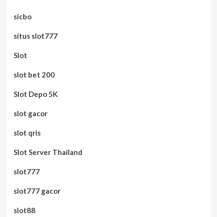
sicbo
situs slot777
Slot
slot bet 200
Slot Depo 5K
slot gacor
slot qris
Slot Server Thailand
slot777
slot777 gacor
slot88