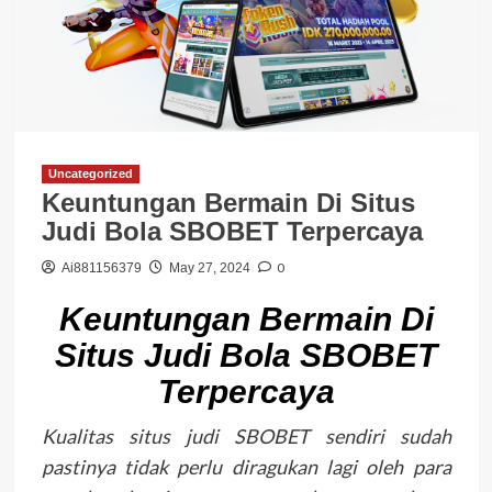
Uncategorized
Keuntungan Bermain Di Situs
Judi Bola SBOBET Terpercaya
0
Ai881156379
May 27, 2024
Keuntungan Bermain Di
Situs Judi Bola SBOBET
Terpercaya
Kualitas situs judi SBOBET sendiri sudah
pastinya tidak perlu diragukan lagi oleh para