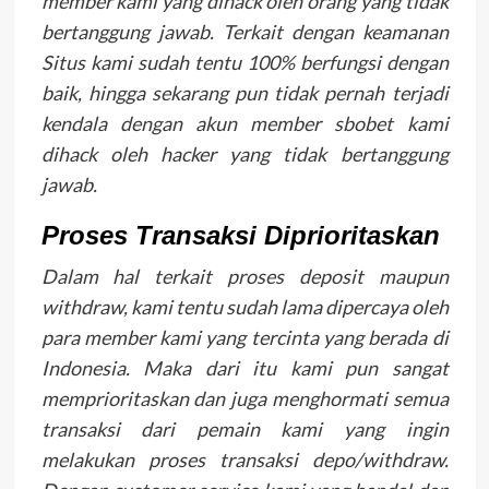
member kami yang dihack oleh orang yang tidak
bertanggung jawab. Terkait dengan keamanan
Situs kami sudah tentu 100% berfungsi dengan
baik, hingga sekarang pun tidak pernah terjadi
kendala dengan akun member sbobet kami
dihack oleh hacker yang tidak bertanggung
jawab.
Proses Transaksi Diprioritaskan
Dalam hal terkait proses deposit maupun
withdraw, kami tentu sudah lama dipercaya oleh
para member kami yang tercinta yang berada di
Indonesia. Maka dari itu kami pun sangat
memprioritaskan dan juga menghormati semua
transaksi dari pemain kami yang ingin
melakukan proses transaksi depo/withdraw.