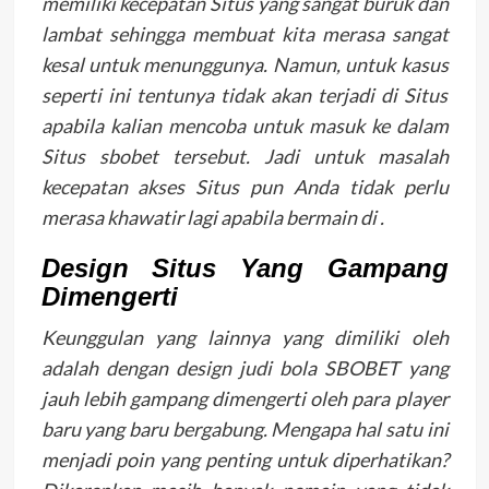
memiliki kecepatan Situs yang sangat buruk dan
lambat sehingga membuat kita merasa sangat
kesal untuk menunggunya. Namun, untuk kasus
seperti ini tentunya tidak akan terjadi di Situs
apabila kalian mencoba untuk masuk ke dalam
Situs sbobet tersebut. Jadi untuk masalah
kecepatan akses Situs pun Anda tidak perlu
merasa khawatir lagi apabila bermain di .
Design Situs Yang Gampang
Dimengerti
Keunggulan yang lainnya yang dimiliki oleh
adalah dengan design judi bola SBOBET yang
jauh lebih gampang dimengerti oleh para player
baru yang baru bergabung. Mengapa hal satu ini
menjadi poin yang penting untuk diperhatikan?