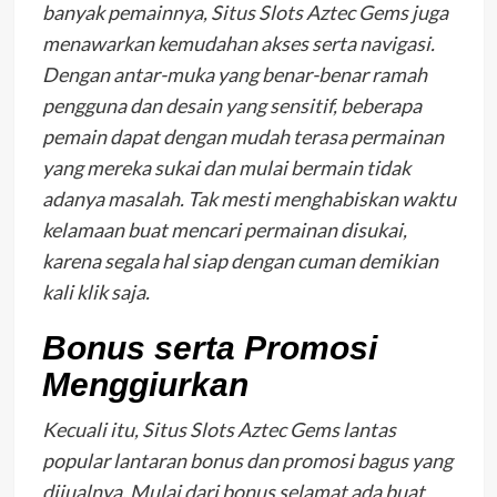
banyak pemainnya, Situs Slots Aztec Gems juga
menawarkan kemudahan akses serta navigasi.
Dengan antar-muka yang benar-benar ramah
pengguna dan desain yang sensitif, beberapa
pemain dapat dengan mudah terasa permainan
yang mereka sukai dan mulai bermain tidak
adanya masalah. Tak mesti menghabiskan waktu
kelamaan buat mencari permainan disukai,
karena segala hal siap dengan cuman demikian
kali klik saja.
Bonus serta Promosi
Menggiurkan
Kecuali itu, Situs Slots Aztec Gems lantas
popular lantaran bonus dan promosi bagus yang
dijualnya. Mulai dari bonus selamat ada buat