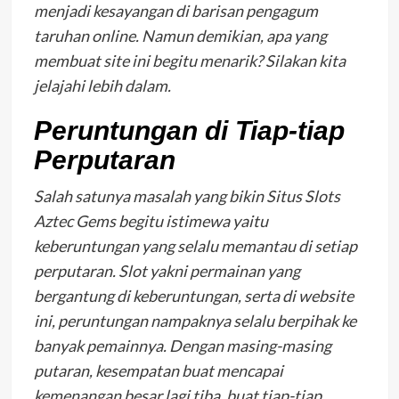
menjadi kesayangan di barisan pengagum
taruhan online. Namun demikian, apa yang
membuat site ini begitu menarik? Silakan kita
jelajahi lebih dalam.
Peruntungan di Tiap-tiap
Perputaran
Salah satunya masalah yang bikin Situs Slots
Aztec Gems begitu istimewa yaitu
keberuntungan yang selalu memantau di setiap
perputaran. Slot yakni permainan yang
bergantung di keberuntungan, serta di website
ini, peruntungan nampaknya selalu berpihak ke
banyak pemainnya. Dengan masing-masing
putaran, kesempatan buat mencapai
kemenangan besar lagi tiba, buat tiap-tiap