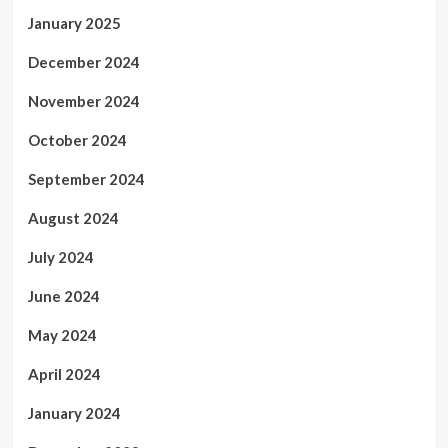
January 2025
December 2024
November 2024
October 2024
September 2024
August 2024
July 2024
June 2024
May 2024
April 2024
January 2024