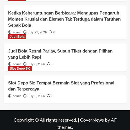
Ketika Keberuntungan Berbicara: Mengupas Pengaruh
Momen Krusial dan Elemen Tak Terduga dalam Taruhan
Sepak Bola
admin
July 21, 2026
0
Judi Bola
Judi Bola Resmi Parlay, Susun Tiket dengan Pilihan
yang Lebih Rapi
admin
July 8, 2026
0
Slot Depo 5K
Slot Depo 5k: Tempat Bermain Slot yang Profesional
dan Terpercaya
admin
July 3, 2026
0
Copyright © All rights reserved.
|
CoverNews
by AF
themes.