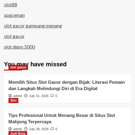
slot88
spaceman
slot gacor gampang menang
slot gacor
slot depo 5000
You may have missed
slot gacor
Memilih Situs Slot Gacor dengan Bijak: Literasi Pemain
dan Langkah Melindungi Diri di Era Digital
admin
July 31, 2026
0
Slot
Tips Profesional Untuk Menang Besar di Situs Slot
Mahjong Terpercaya
admin
July 28, 2026
0
Judi Bola