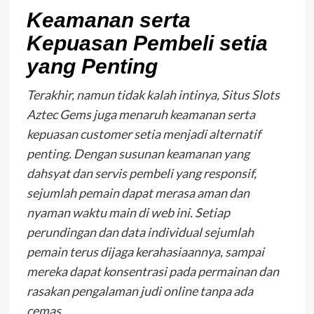
Keamanan serta
Kepuasan Pembeli setia
yang Penting
Terakhir, namun tidak kalah intinya, Situs Slots
Aztec Gems juga menaruh keamanan serta
kepuasan customer setia menjadi alternatif
penting. Dengan susunan keamanan yang
dahsyat dan servis pembeli yang responsif,
sejumlah pemain dapat merasa aman dan
nyaman waktu main di web ini. Setiap
perundingan dan data individual sejumlah
pemain terus dijaga kerahasiaannya, sampai
mereka dapat konsentrasi pada permainan dan
rasakan pengalaman judi online tanpa ada
cemas.