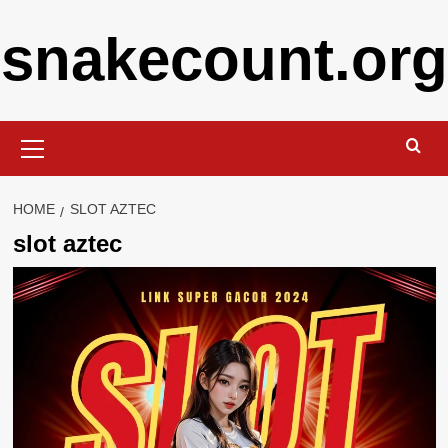
Skip
snakecount.org
to
content
Primary
Menu
HOME
SLOT AZTEC
slot aztec