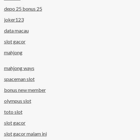
depo 25 bonus 25
joker123
data macau
slot gacor
mahjong
mahjong ways
spaceman slot
bonus new member
olympus slot
toto slot
slot gacor
slot gacor malam ini