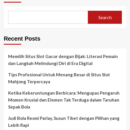
Search
Recent Posts
Memilih Situs Slot Gacor dengan Bijak: Literasi Pemain
dan Langkah Melindungi Diri di Era Digital
Tips Profesional Untuk Menang Besar di Situs Slot
Mahjong Terpercaya
Ketika Keberuntungan Berbicara: Mengupas Pengaruh
Momen Krusial dan Elemen Tak Terduga dalam Taruhan
Sepak Bola
Judi Bola Resmi Parlay, Susun Tiket dengan Pilihan yang
Lebih Rapi