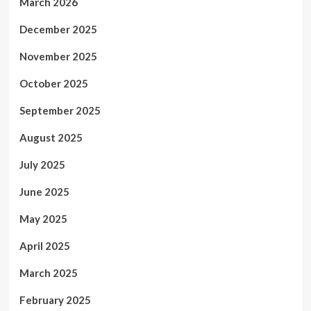
March 2026
December 2025
November 2025
October 2025
September 2025
August 2025
July 2025
June 2025
May 2025
April 2025
March 2025
February 2025