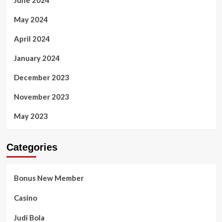
June 2024
May 2024
April 2024
January 2024
December 2023
November 2023
May 2023
Categories
Bonus New Member
Casino
Judi Bola