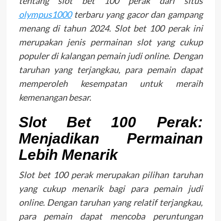
tentang slot bet 100 perak dari situs
olympus1000
terbaru yang gacor dan gampang
menang di tahun 2024. Slot bet 100 perak ini
merupakan jenis permainan slot yang cukup
populer di kalangan pemain judi online. Dengan
taruhan yang terjangkau, para pemain dapat
memperoleh kesempatan untuk meraih
kemenangan besar.
Slot Bet 100 Perak:
Menjadikan Permainan
Lebih Menarik
Slot bet 100 perak merupakan pilihan taruhan
yang cukup menarik bagi para pemain judi
online. Dengan taruhan yang relatif terjangkau,
para pemain dapat mencoba peruntungan