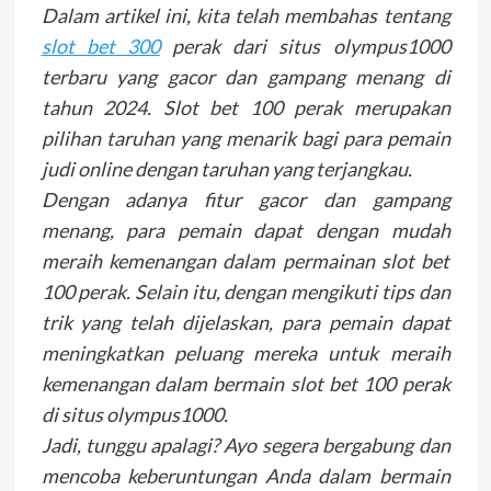
Dalam artikel ini, kita telah membahas tentang
slot bet 300
perak dari situs olympus1000
terbaru yang gacor dan gampang menang di
tahun 2024. Slot bet 100 perak merupakan
pilihan taruhan yang menarik bagi para pemain
judi online dengan taruhan yang terjangkau.
Dengan adanya fitur gacor dan gampang
menang, para pemain dapat dengan mudah
meraih kemenangan dalam permainan slot bet
100 perak. Selain itu, dengan mengikuti tips dan
trik yang telah dijelaskan, para pemain dapat
meningkatkan peluang mereka untuk meraih
kemenangan dalam bermain slot bet 100 perak
di situs olympus1000.
Jadi, tunggu apalagi? Ayo segera bergabung dan
mencoba keberuntungan Anda dalam bermain