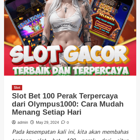
Slot
Slot Bet 100 Perak Terpercaya
dari Olympus1000: Cara Mudah
Menang Setiap Hari
0
admin
May 29, 2024
Pada kesempatan kali ini, kita akan membahas