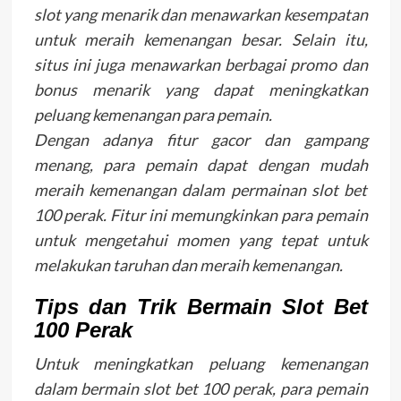
slot yang menarik dan menawarkan kesempatan
untuk meraih kemenangan besar. Selain itu,
situs ini juga menawarkan berbagai promo dan
bonus menarik yang dapat meningkatkan
peluang kemenangan para pemain.
Dengan adanya fitur gacor dan gampang
menang, para pemain dapat dengan mudah
meraih kemenangan dalam permainan slot bet
100 perak. Fitur ini memungkinkan para pemain
untuk mengetahui momen yang tepat untuk
melakukan taruhan dan meraih kemenangan.
Tips dan Trik Bermain Slot Bet
100 Perak
Untuk meningkatkan peluang kemenangan
dalam bermain slot bet 100 perak, para pemain