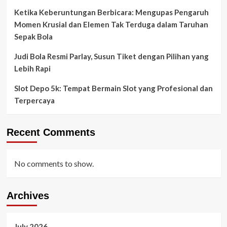
Ketika Keberuntungan Berbicara: Mengupas Pengaruh
Momen Krusial dan Elemen Tak Terduga dalam Taruhan
Sepak Bola
Judi Bola Resmi Parlay, Susun Tiket dengan Pilihan yang
Lebih Rapi
Slot Depo 5k: Tempat Bermain Slot yang Profesional dan
Terpercaya
Recent Comments
No comments to show.
Archives
July 2026