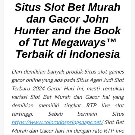
Situs Slot Bet Murah
dan Gacor John
Hunter and the Book
of Tut Megaways™
Terbaik di Indonesia
Dari demikian banyak produk Situs slot games
gacor online yang ada pada Situs Agen Judi Slot
Terbaru 2024 Gacor Hari Ini, mesti tentukan
variasi Slot Bet Murah dan Gacor hal yang
demikian memiliki tingkat RTP live slot
tertinggi. Sebab bermain Situs
https://www.coloradospringsaapc.net/
Slot Bet
Murah dan Gacor hari ini dengan rate RTP live