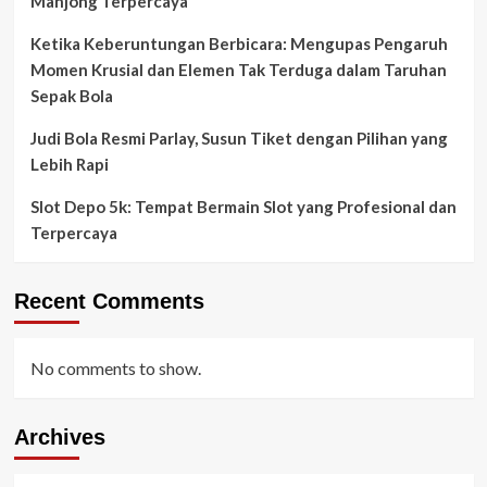
Mahjong Terpercaya
Ketika Keberuntungan Berbicara: Mengupas Pengaruh
Momen Krusial dan Elemen Tak Terduga dalam Taruhan
Sepak Bola
Judi Bola Resmi Parlay, Susun Tiket dengan Pilihan yang
Lebih Rapi
Slot Depo 5k: Tempat Bermain Slot yang Profesional dan
Terpercaya
Recent Comments
No comments to show.
Archives