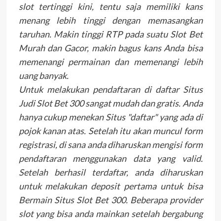
slot tertinggi kini, tentu saja memiliki kans
menang lebih tinggi dengan memasangkan
taruhan. Makin tinggi RTP pada suatu Slot Bet
Murah dan Gacor, makin bagus kans Anda bisa
memenangi permainan dan memenangi lebih
uang banyak.
Untuk melakukan pendaftaran di daftar Situs
Judi Slot Bet 300 sangat mudah dan gratis. Anda
hanya cukup menekan Situs "daftar" yang ada di
pojok kanan atas. Setelah itu akan muncul form
registrasi, di sana anda diharuskan mengisi form
pendaftaran menggunakan data yang valid.
Setelah berhasil terdaftar, anda diharuskan
untuk melakukan deposit pertama untuk bisa
Bermain Situs Slot Bet 300. Beberapa provider
slot yang bisa anda mainkan setelah bergabung