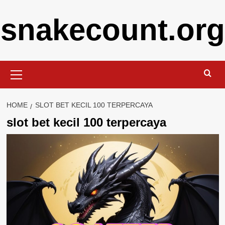
Skip
snakecount.org
to
content
Primary
Menu
HOME
SLOT BET KECIL 100 TERPERCAYA
slot bet kecil 100 terpercaya