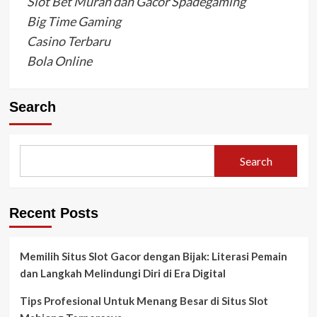
Slot Bet Murah dan Gacor Spadegaming
Big Time Gaming
Casino Terbaru
Bola Online
Search
Search
Recent Posts
Memilih Situs Slot Gacor dengan Bijak: Literasi Pemain
dan Langkah Melindungi Diri di Era Digital
Tips Profesional Untuk Menang Besar di Situs Slot