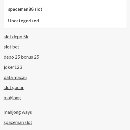
spaceman88 slot
Uncategorized
slot depo 5k
slot bet
depo 25 bonus 25
joker123
data macau
slot gacor
mahjong
mahjong ways
spaceman slot