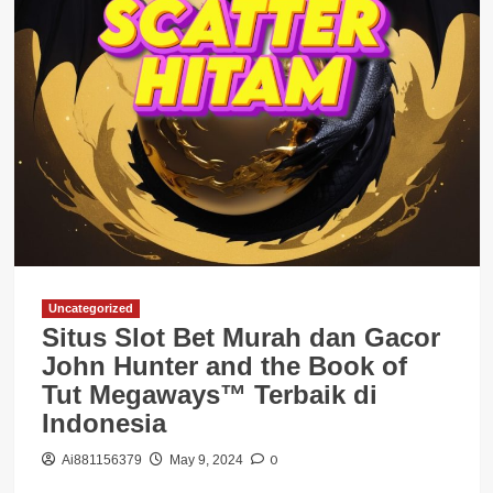
Uncategorized
Situs Slot Bet Murah dan Gacor
John Hunter and the Book of
Tut Megaways™ Terbaik di
Indonesia
0
Ai881156379
May 9, 2024