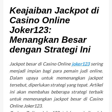
Keajaiban Jackpot di
Casino Online
Joker123:
Menangkan Besar
dengan Strategi Ini
Jackpot besar di Casino Online
joker123
sering
menjadi impian bagi para pemain judi online.
Dalam upaya untuk memenangkan jackpot
tersebut, diperlukan strategi yang tepat. Artikel
ini akan membahas beberapa strategi terbaik
untuk memenangkan jackpot besar di Casino
Online Joker123.