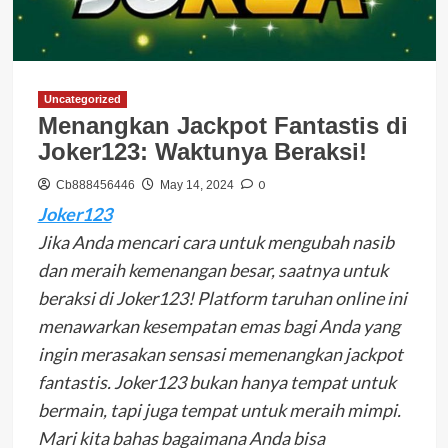
Uncategorized
Menangkan Jackpot Fantastis di
Joker123: Waktunya Beraksi!
0
Cb888456446
May 14, 2024
Joker123
Jika Anda mencari cara untuk mengubah nasib
dan meraih kemenangan besar, saatnya untuk
beraksi di Joker123! Platform taruhan online ini
menawarkan kesempatan emas bagi Anda yang
ingin merasakan sensasi memenangkan jackpot
fantastis. Joker123 bukan hanya tempat untuk
bermain, tapi juga tempat untuk meraih mimpi.
Mari kita bahas bagaimana Anda bisa