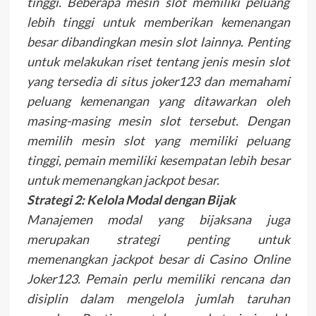
tinggi. Beberapa mesin slot memiliki peluang
lebih tinggi untuk memberikan kemenangan
besar dibandingkan mesin slot lainnya. Penting
untuk melakukan riset tentang jenis mesin slot
yang tersedia di situs joker123 dan memahami
peluang kemenangan yang ditawarkan oleh
masing-masing mesin slot tersebut. Dengan
memilih mesin slot yang memiliki peluang
tinggi, pemain memiliki kesempatan lebih besar
untuk memenangkan jackpot besar.
Strategi 2: Kelola Modal dengan Bijak
Manajemen modal yang bijaksana juga
merupakan strategi penting untuk
memenangkan jackpot besar di Casino Online
Joker123. Pemain perlu memiliki rencana dan
disiplin dalam mengelola jumlah taruhan