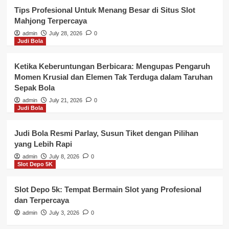
Tips Profesional Untuk Menang Besar di Situs Slot
Mahjong Terpercaya
admin
July 28, 2026
0
Judi Bola
Ketika Keberuntungan Berbicara: Mengupas Pengaruh
Momen Krusial dan Elemen Tak Terduga dalam Taruhan
Sepak Bola
admin
July 21, 2026
0
Judi Bola
Judi Bola Resmi Parlay, Susun Tiket dengan Pilihan
yang Lebih Rapi
admin
July 8, 2026
0
Slot Depo 5K
Slot Depo 5k: Tempat Bermain Slot yang Profesional
dan Terpercaya
admin
July 3, 2026
0