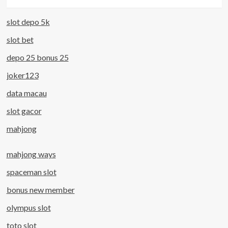
slot depo 5k
slot bet
depo 25 bonus 25
joker123
data macau
slot gacor
mahjong
mahjong ways
spaceman slot
bonus new member
olympus slot
toto slot