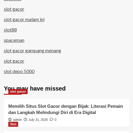
slot gacor
slot gacor malam ini
slot88
spaceman
slot gacor gampang menang
slot gacor
slot depo 5000
You may have missed
slot gacor
Memilih Situs Slot Gacor dengan Bijak: Literasi Pemain
dan Langkah Melindungi Diri di Era Digital
admin
July 31, 2026
0
Slot