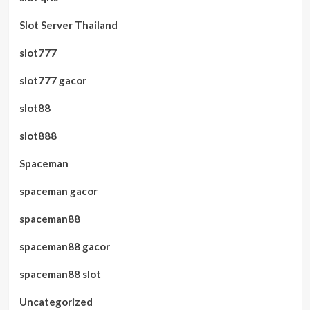
Slot Server Thailand
slot777
slot777 gacor
slot88
slot888
Spaceman
spaceman gacor
spaceman88
spaceman88 gacor
spaceman88 slot
Uncategorized