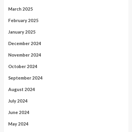
March 2025
February 2025
January 2025
December 2024
November 2024
October 2024
September 2024
August 2024
July 2024
June 2024
May 2024