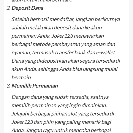
Deposit Dana
Setelah berhasil mendaftar, langkah berikutnya
adalah melakukan deposit dana ke akun
permainan Anda. Joker123 menawarkan
berbagai metode pembayaran yang aman dan
nyaman, termasuk transfer bank dan e-wallet.
Dana yang didepositkan akan segera tersedia di
akun Anda, sehingga Anda bisa langsung mulai
bermain.
Memilih Permainan
Dengan dana yang sudah tersedia, saatnya
memilih permainan yang ingin dimainkan.
Jelajahi berbagai pilihan slot yang tersedia di
Joker123 dan pilih yang paling menarik bagi
Anda. Jangan ragu untuk mencoba berbagai