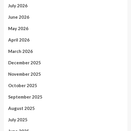
July 2026
June 2026
May 2026
April 2026
March 2026
December 2025
November 2025
October 2025
September 2025
August 2025
July 2025
June 2025