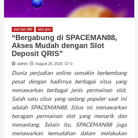
slot bet 200
slot qris
“Bergabung di SPACEMAN88,
Akses Mudah dengan Slot
Deposit QRIS”
0
admin
August 26, 2025
Dunia perjudian online semakin berkembang
pesat dengan hadirnya berbagai situs yang
menawarkan berbagai jenis permainan slot.
Salah satu situs yang sedang populer saat ini
adalah SPACEMAN88. Situs ini menawarkan
beragam permainan slot yang menarik dan
menantang. Selain itu, SPACEMAN88 juga
menawarkan kemudahan dalam melakukan