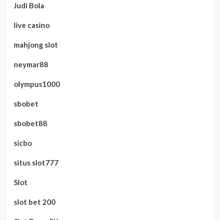
Judi Bola
live casino
mahjong slot
neymar88
olympus1000
sbobet
sbobet88
sicbo
situs slot777
Slot
slot bet 200