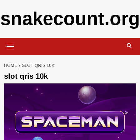
Skip
snakecount.org
to
content
Primary
Menu
HOME
SLOT QRIS 10K
slot qris 10k