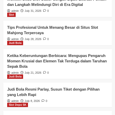
dan Langkah Melindungi Diri di Era Digital
admin
July 31, 2026
0
Slot
Tips Profesional Untuk Menang Besar di Situs Slot
Mahjong Terpercaya
admin
July 28, 2026
0
Judi Bola
Ketika Keberuntungan Berbicara: Mengupas Pengaruh
Momen Krusial dan Elemen Tak Terduga dalam Taruhan
Sepak Bola
admin
July 21, 2026
0
Judi Bola
Judi Bola Resmi Parlay, Susun Tiket dengan Pilihan
yang Lebih Rapi
admin
July 8, 2026
0
Slot Depo 5K