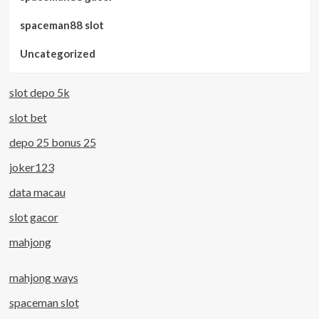
spaceman88 slot
Uncategorized
slot depo 5k
slot bet
depo 25 bonus 25
joker123
data macau
slot gacor
mahjong
mahjong ways
spaceman slot