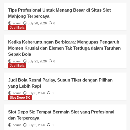
Tips Profesional Untuk Menang Besar di Situs Slot
Mahjong Terpercaya
admin
July 28, 2026
0
Judi Bola
Ketika Keberuntungan Berbicara: Mengupas Pengaruh
Momen Krusial dan Elemen Tak Terduga dalam Taruhan
Sepak Bola
admin
July 21, 2026
0
Judi Bola
Judi Bola Resmi Parlay, Susun Tiket dengan Pilihan
yang Lebih Rapi
admin
July 8, 2026
0
Slot Depo 5K
Slot Depo 5k: Tempat Bermain Slot yang Profesional
dan Terpercaya
admin
July 3, 2026
0