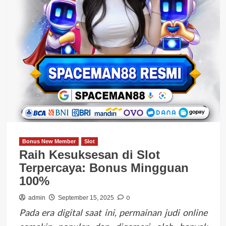
Bonus New Member
Slot
Raih Kesuksesan di Slot
Terpercaya: Bonus Mingguan
100%
0
admin
September 15, 2025
Pada era digital saat ini, permainan judi online