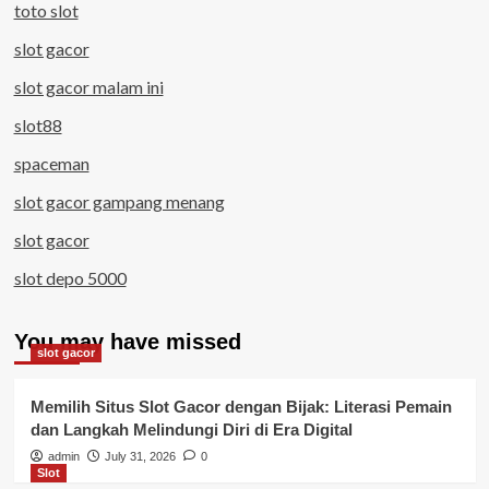
toto slot
slot gacor
slot gacor malam ini
slot88
spaceman
slot gacor gampang menang
slot gacor
slot depo 5000
You may have missed
slot gacor
Memilih Situs Slot Gacor dengan Bijak: Literasi Pemain
dan Langkah Melindungi Diri di Era Digital
admin
July 31, 2026
0
Slot