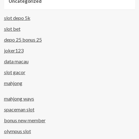
Uncategorized
slot depo 5k
slot bet
depo 25 bonus 25
joker123
data macau
slot gacor
mahjong
mahjong ways
spaceman slot
bonus new member
olympus slot