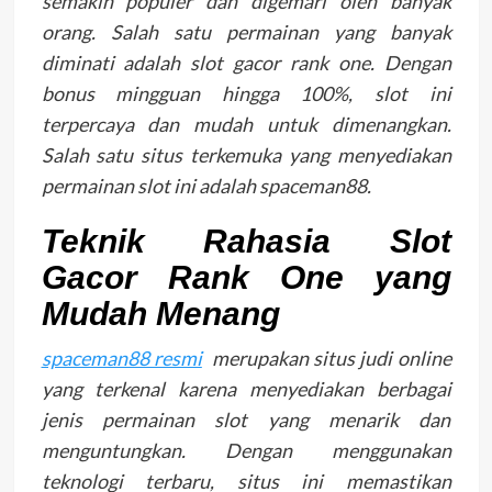
semakin populer dan digemari oleh banyak
orang. Salah satu permainan yang banyak
diminati adalah slot gacor rank one. Dengan
bonus mingguan hingga 100%, slot ini
terpercaya dan mudah untuk dimenangkan.
Salah satu situs terkemuka yang menyediakan
permainan slot ini adalah spaceman88.
Teknik Rahasia Slot
Gacor Rank One yang
Mudah Menang
spaceman88 resmi
merupakan situs judi online
yang terkenal karena menyediakan berbagai
jenis permainan slot yang menarik dan
menguntungkan. Dengan menggunakan
teknologi terbaru, situs ini memastikan