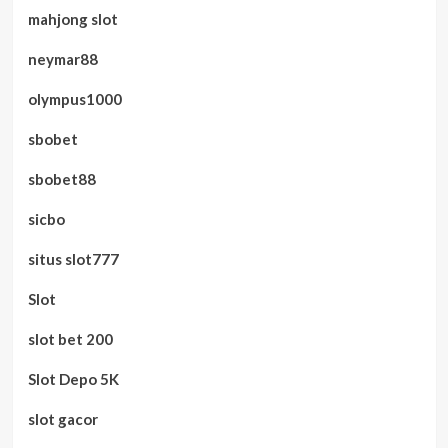
mahjong slot
neymar88
olympus1000
sbobet
sbobet88
sicbo
situs slot777
Slot
slot bet 200
Slot Depo 5K
slot gacor