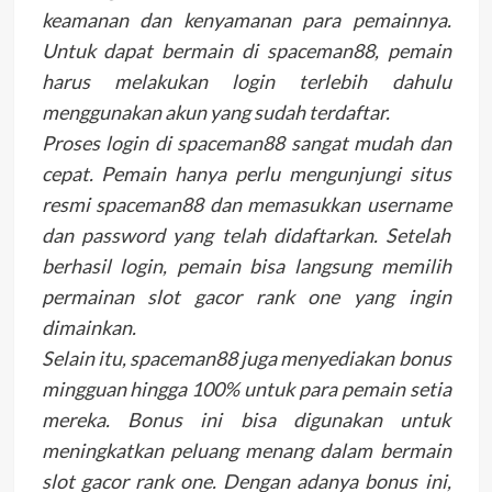
keamanan dan kenyamanan para pemainnya.
Untuk dapat bermain di spaceman88, pemain
harus melakukan login terlebih dahulu
menggunakan akun yang sudah terdaftar.
Proses login di spaceman88 sangat mudah dan
cepat. Pemain hanya perlu mengunjungi situs
resmi spaceman88 dan memasukkan username
dan password yang telah didaftarkan. Setelah
berhasil login, pemain bisa langsung memilih
permainan slot gacor rank one yang ingin
dimainkan.
Selain itu, spaceman88 juga menyediakan bonus
mingguan hingga 100% untuk para pemain setia
mereka. Bonus ini bisa digunakan untuk
meningkatkan peluang menang dalam bermain
slot gacor rank one. Dengan adanya bonus ini,