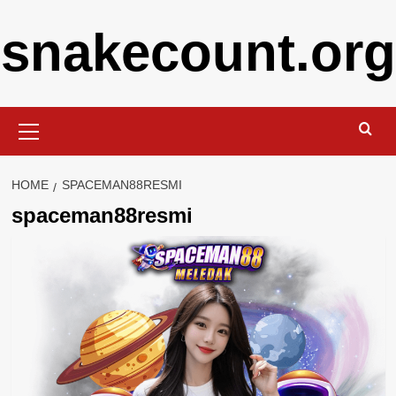
Skip
snakecount.org
to
content
Primary
Menu
HOME
SPACEMAN88RESMI
spaceman88resmi