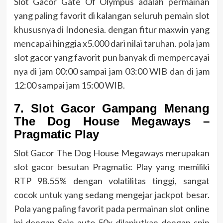
Slot Gacor Gate Of Olympus adalah permainan
yang paling favorit di kalangan seluruh pemain slot
khususnya di Indonesia. dengan fitur maxwin yang
mencapai hinggia x5.000 dari nilai taruhan. pola jam
slot gacor yang favorit pun banyak di mempercayai
nya di jam 00:00 sampai jam 03:00 WIB dan di jam
12:00 sampai jam 15:00 WIB.
7. Slot Gacor Gampang Menang
The Dog House Megaways –
Pragmatic Play
Slot Gacor The Dog House Megaways merupakan
slot gacor besutan Pragmatic Play yang memiliki
RTP 98.55% dengan volatilitas tinggi, sangat
cocok untuk yang sedang mengejar jackpot besar.
Pola yang paling favorit pada permainan slot online
ini dengan Spin auto 50x dilanjutkan dengan spin