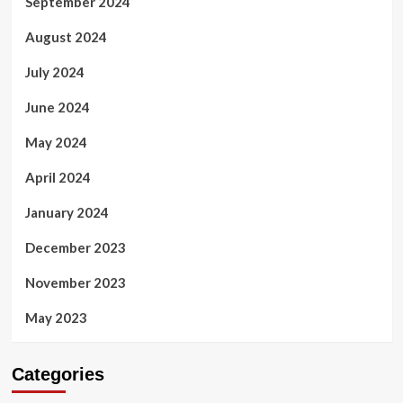
September 2024
August 2024
July 2024
June 2024
May 2024
April 2024
January 2024
December 2023
November 2023
May 2023
Categories