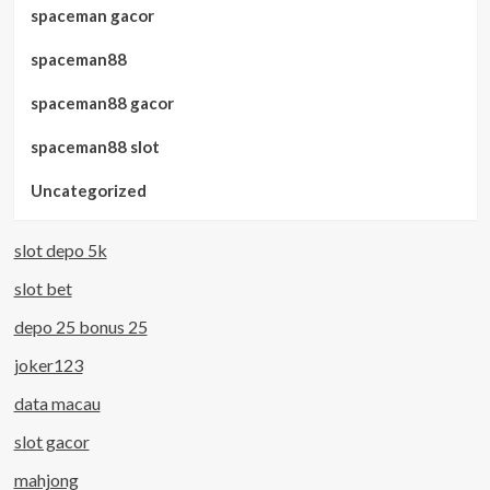
spaceman gacor
spaceman88
spaceman88 gacor
spaceman88 slot
Uncategorized
slot depo 5k
slot bet
depo 25 bonus 25
joker123
data macau
slot gacor
mahjong