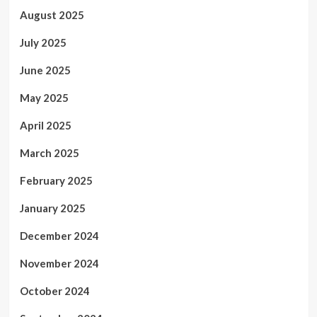
August 2025
July 2025
June 2025
May 2025
April 2025
March 2025
February 2025
January 2025
December 2024
November 2024
October 2024