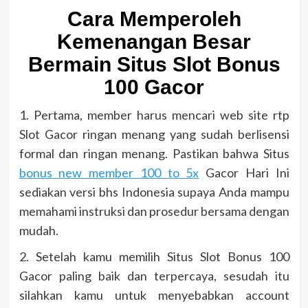
Cara Memperoleh
Kemenangan Besar
Bermain Situs Slot Bonus
100 Gacor
1. Pertama, member harus mencari web site rtp
Slot Gacor ringan menang yang sudah berlisensi
formal dan ringan menang. Pastikan bahwa Situs
bonus new member 100 to 5x
Gacor Hari Ini
sediakan versi bhs Indonesia supaya Anda mampu
memahami instruksi dan prosedur bersama dengan
mudah.
2. Setelah kamu memilih Situs Slot Bonus 100
Gacor paling baik dan terpercaya, sesudah itu
silahkan kamu untuk menyebabkan account