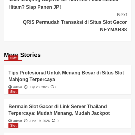
Navigation
Hitam? Siap Panen JP!
Next
QRIS Permudah Transaksi di Situs Slot Gacor
NEYMAR88
More Stories
Slot
Tips Profesional Untuk Menang Besar di Situs Slot
Mahjong Terpercaya
admin
July 28, 2026
0
Slot
Bermain Slot Gacor di Link Server Thailand
Terpercaya: Mudah Menang, Mudah Jackpot
admin
June 19, 2026
0
Slot