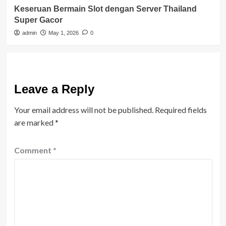
Keseruan Bermain Slot dengan Server Thailand
Super Gacor
admin
May 1, 2026
0
Leave a Reply
Your email address will not be published.
Required fields
are marked
*
Comment
*