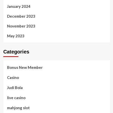
January 2024
December 2023
November 2023
May 2023
Categories
Bonus New Member
Casino
Judi Bola
live casino
mahjong slot