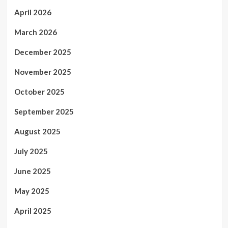
April 2026
March 2026
December 2025
November 2025
October 2025
September 2025
August 2025
July 2025
June 2025
May 2025
April 2025