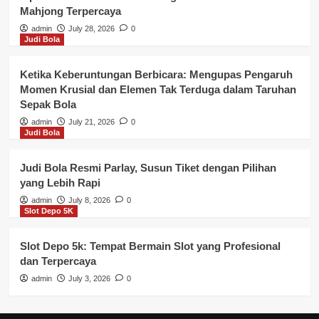
Mahjong Terpercaya
admin
July 28, 2026
0
Judi Bola
Ketika Keberuntungan Berbicara: Mengupas Pengaruh
Momen Krusial dan Elemen Tak Terduga dalam Taruhan
Sepak Bola
admin
July 21, 2026
0
Judi Bola
Judi Bola Resmi Parlay, Susun Tiket dengan Pilihan
yang Lebih Rapi
admin
July 8, 2026
0
Slot Depo 5K
Slot Depo 5k: Tempat Bermain Slot yang Profesional
dan Terpercaya
admin
July 3, 2026
0