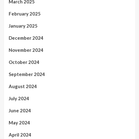
March 2025
February 2025
January 2025
December 2024
November 2024
October 2024
September 2024
August 2024
July 2024
June 2024
May 2024
April 2024