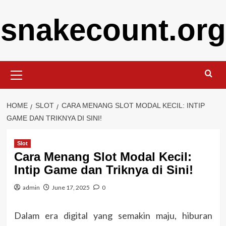
Skip
snakecount.org
to
content
Primary
Menu
HOME
SLOT
CARA MENANG SLOT MODAL KECIL: INTIP
GAME DAN TRIKNYA DI SINI!
Slot
Cara Menang Slot Modal Kecil:
Intip Game dan Triknya di Sini!
admin
June 17, 2025
0
Dalam era digital yang semakin maju, hiburan