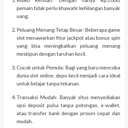
Risiko Rendah: Dengan hanya Rp5.000,
pemain tidak perlu khawatir kehilangan banyak
uang.
Peluang Menang Tetap Besar: Beberapa game
slot menawarkan fitur jackpot atau bonus spin
yang bisa meningkatkan peluang menang
meskipun dengan taruhan kecil.
Cocok untuk Pemula: Bagi yang baru mencoba
dunia slot online, depo kecil menjadi cara ideal
untuk belajar tanpa tekanan.
Transaksi Mudah: Banyak situs menyediakan
opsi deposit pulsa tanpa potongan, e-wallet,
atau transfer bank dengan proses cepat dan
mudah.