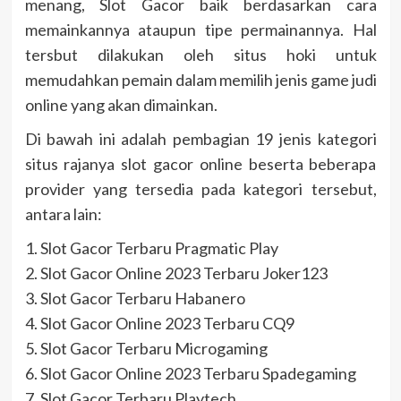
menang, Slot Gacor baik berdasarkan cara
memainkannya ataupun tipe permainannya. Hal
tersbut dilakukan oleh situs hoki untuk
memudahkan pemain dalam memilih jenis game judi
online yang akan dimainkan.
Di bawah ini adalah pembagian 19 jenis kategori
situs rajanya slot gacor online beserta beberapa
provider yang tersedia pada kategori tersebut,
antara lain:
1. Slot Gacor Terbaru Pragmatic Play
2. Slot Gacor Online 2023 Terbaru Joker123
3. Slot Gacor Terbaru Habanero
4. Slot Gacor Online 2023 Terbaru CQ9
5. Slot Gacor Terbaru Microgaming
6. Slot Gacor Online 2023 Terbaru Spadegaming
7. Slot Gacor Terbaru Playtech