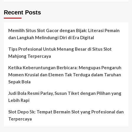
Recent Posts
Memilih Situs Slot Gacor dengan Bijak: Literasi Pemain
dan Langkah Melindungi Diri di Era Digital
Tips Profesional Untuk Menang Besar di Situs Slot
Mahjong Terpercaya
Ketika Keberuntungan Berbicara: Mengupas Pengaruh
Momen Krusial dan Elemen Tak Terduga dalam Taruhan
Sepak Bola
Judi Bola Resmi Parlay, Susun Tiket dengan Pilihan yang
Lebih Rapi
Slot Depo 5k: Tempat Bermain Slot yang Profesional dan
Terpercaya