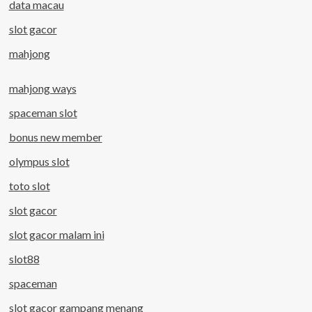
data macau
slot gacor
mahjong
mahjong ways
spaceman slot
bonus new member
olympus slot
toto slot
slot gacor
slot gacor malam ini
slot88
spaceman
slot gacor gampang menang