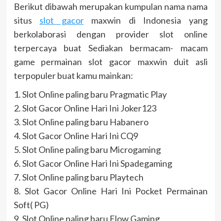
Berikut dibawah merupakan kumpulan nama nama
situs
slot gacor
maxwin di Indonesia yang
berkolaborasi dengan provider slot online
terpercaya buat Sediakan bermacam- macam
game permainan slot gacor maxwin duit asli
terpopuler buat kamu mainkan:
1. Slot Online paling baru Pragmatic Play
2. Slot Gacor Online Hari Ini Joker123
3. Slot Online paling baru Habanero
4. Slot Gacor Online Hari Ini CQ9
5. Slot Online paling baru Microgaming
6. Slot Gacor Online Hari Ini Spadegaming
7. Slot Online paling baru Playtech
8. Slot Gacor Online Hari Ini Pocket Permainan
Soft( PG)
9. Slot Online paling baru Flow Gaming