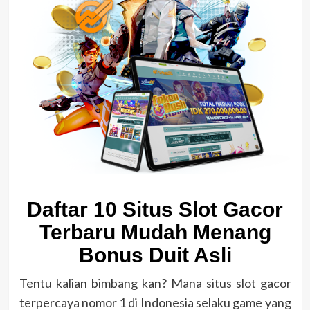
Daftar 10 Situs Slot Gacor
Terbaru Mudah Menang
Bonus Duit Asli
Tentu kalian bimbang kan? Mana situs slot gacor
terpercaya nomor 1 di Indonesia selaku game yang