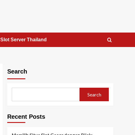
Slot Server Thailand
Search
Search
Recent Posts