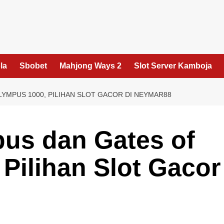
la
Sbobet
Mahjong Ways 2
Slot Server Kamboja
YMPUS 1000, PILIHAN SLOT GACOR DI NEYMAR88
pus dan Gates of
Pilihan Slot Gacor