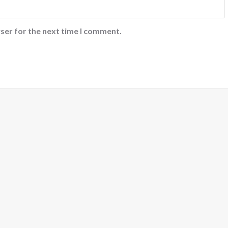
ser for the next time I comment.