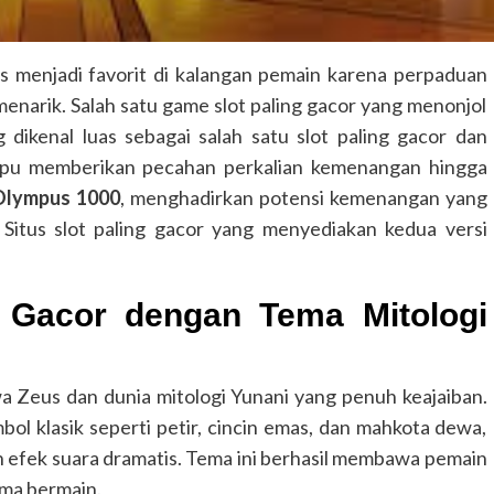
us menjadi favorit di kalangan pemain karena perpaduan
 menarik. Salah satu game slot paling gacor yang menonjol
g dikenal luas sebagai salah satu slot paling gacor dan
mpu memberikan pecahan perkalian kemenangan hingga
Olympus 1000
, menghadirkan potensi kemenangan yang
. Situs slot paling gacor yang menyediakan kedua versi
 Gacor dengan Tema Mitologi
a Zeus dan dunia mitologi Yunani yang penuh keajaiban.
l klasik seperti petir, cincin emas, dan mahkota dewa,
n efek suara dramatis. Tema ini berhasil membawa pemain
ma bermain.