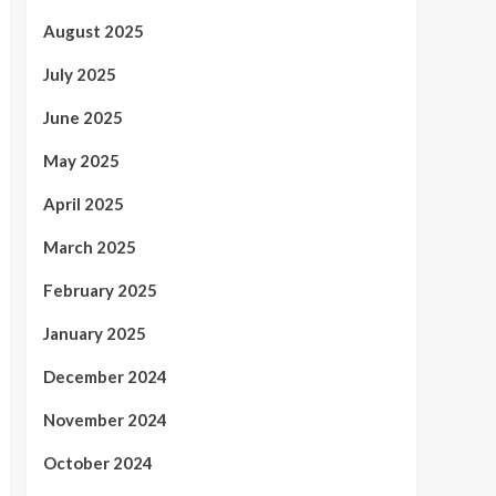
August 2025
July 2025
June 2025
May 2025
April 2025
March 2025
February 2025
January 2025
December 2024
November 2024
October 2024