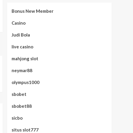
Bonus New Member
Casino
Judi Bola
live casino
mahjong slot
neymar88
olympus1000
sbobet
sbobet88
sicbo
situs slot777