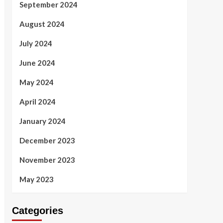
September 2024
August 2024
July 2024
June 2024
May 2024
April 2024
January 2024
December 2023
November 2023
May 2023
Categories