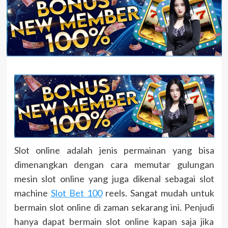
Slot online adalah jenis permainan yang bisa
dimenangkan dengan cara memutar gulungan
mesin slot online yang juga dikenal sebagai slot
machine
Slot Bet 100
reels. Sangat mudah untuk
bermain slot online di zaman sekarang ini. Penjudi
hanya dapat bermain slot online kapan saja jika