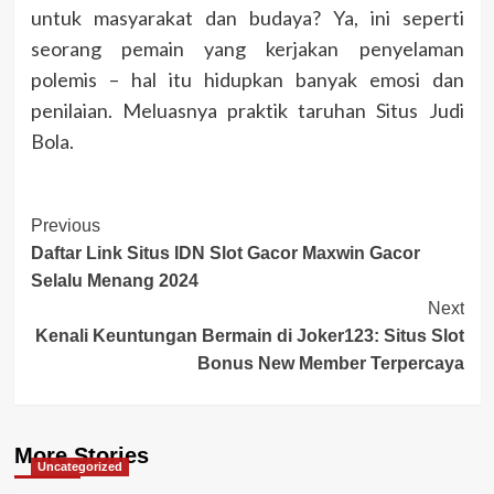
untuk masyarakat dan budaya? Ya, ini seperti
seorang pemain yang kerjakan penyelaman
polemis – hal itu hidupkan banyak emosi dan
penilaian. Meluasnya praktik taruhan Situs Judi
Bola.
Post
Previous
Daftar Link Situs IDN Slot Gacor Maxwin Gacor
Navigation
Selalu Menang 2024
Next
Kenali Keuntungan Bermain di Joker123: Situs Slot
Bonus New Member Terpercaya
More Stories
Uncategorized