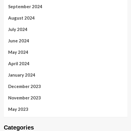
September 2024
August 2024
July 2024
June 2024
May 2024
April 2024
January 2024
December 2023
November 2023
May 2023
Categories