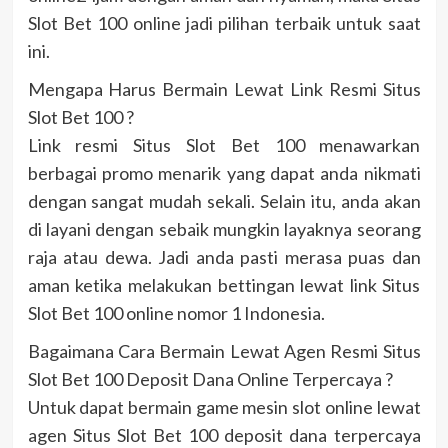
Slot Bet 100 online jadi pilihan terbaik untuk saat
ini.
Mengapa Harus Bermain Lewat Link Resmi Situs
Slot Bet 100 ?
Link resmi Situs Slot Bet 100 menawarkan
berbagai promo menarik yang dapat anda nikmati
dengan sangat mudah sekali. Selain itu, anda akan
di layani dengan sebaik mungkin layaknya seorang
raja atau dewa. Jadi anda pasti merasa puas dan
aman ketika melakukan bettingan lewat link Situs
Slot Bet 100 online nomor 1 Indonesia.
Bagaimana Cara Bermain Lewat Agen Resmi Situs
Slot Bet 100 Deposit Dana Online Terpercaya ?
Untuk dapat bermain game mesin slot online lewat
agen Situs Slot Bet 100 deposit dana terpercaya