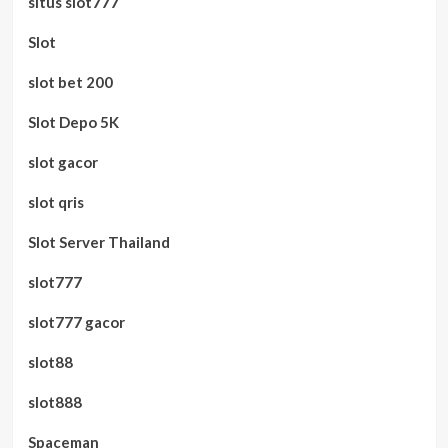
situs slot777
Slot
slot bet 200
Slot Depo 5K
slot gacor
slot qris
Slot Server Thailand
slot777
slot777 gacor
slot88
slot888
Spaceman