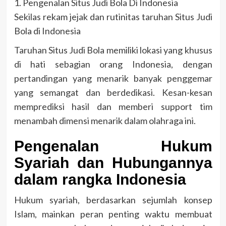
1. Pengenalan Situs Judi Bola Di Indonesia
Sekilas rekam jejak dan rutinitas taruhan Situs Judi
Bola di Indonesia
Taruhan Situs Judi Bola memiliki lokasi yang khusus
di hati sebagian orang Indonesia, dengan
pertandingan yang menarik banyak penggemar
yang semangat dan berdedikasi. Kesan-kesan
memprediksi hasil dan memberi support tim
menambah dimensi menarik dalam olahraga ini.
Pengenalan Hukum
Syariah dan Hubungannya
dalam rangka Indonesia
Hukum syariah, berdasarkan sejumlah konsep
Islam, mainkan peran penting waktu membuat