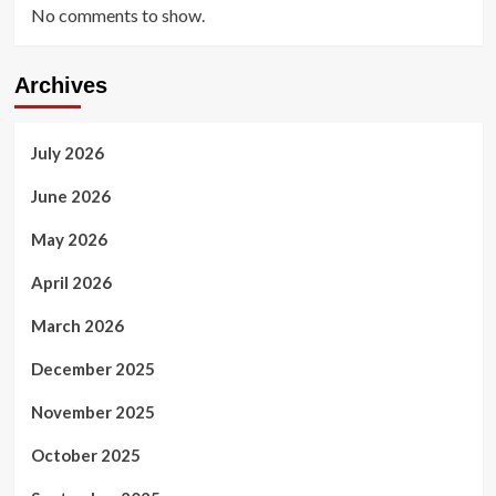
No comments to show.
Archives
July 2026
June 2026
May 2026
April 2026
March 2026
December 2025
November 2025
October 2025