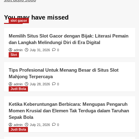
You may have missed
slot gacor
Memilih Situs Slot Gacor dengan Bijak: Literasi Pemain
dan Langkah Melindungi Diri di Era Digital
admin
July 31, 2026
0
Slot
Tips Profesional Untuk Menang Besar di Situs Slot
Mahjong Terpercaya
admin
July 28, 2026
0
Judi Bola
Ketika Keberuntungan Berbicara: Mengupas Pengaruh
Momen Krusial dan Elemen Tak Terduga dalam Taruhan
Sepak Bola
admin
July 21, 2026
0
Judi Bola