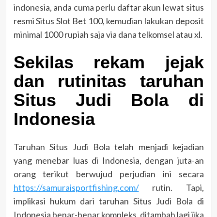
indonesia, anda cuma perlu daftar akun lewat situs
resmi Situs Slot Bet 100, kemudian lakukan deposit
minimal 1000 rupiah saja via dana telkomsel atau xl.
Sekilas rekam jejak
dan rutinitas taruhan
Situs Judi Bola di
Indonesia
Taruhan Situs Judi Bola telah menjadi kejadian
yang menebar luas di Indonesia, dengan juta-an
orang terikut berwujud perjudian ini secara
https://samuraisportfishing.com/
rutin. Tapi,
implikasi hukum dari taruhan Situs Judi Bola di
Indonesia benar-benar kompleks, ditambah lagi jika