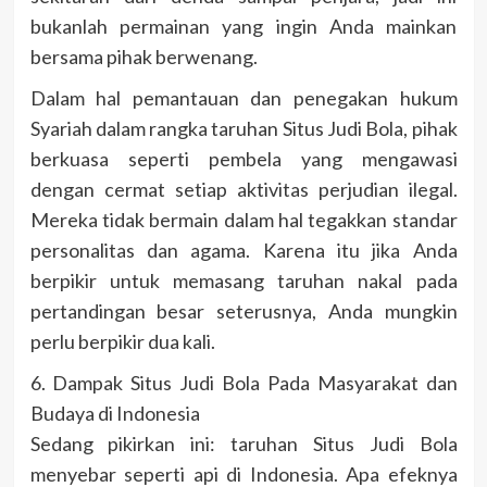
bukanlah permainan yang ingin Anda mainkan
bersama pihak berwenang.
Dalam hal pemantauan dan penegakan hukum
Syariah dalam rangka taruhan Situs Judi Bola, pihak
berkuasa seperti pembela yang mengawasi
dengan cermat setiap aktivitas perjudian ilegal.
Mereka tidak bermain dalam hal tegakkan standar
personalitas dan agama. Karena itu jika Anda
berpikir untuk memasang taruhan nakal pada
pertandingan besar seterusnya, Anda mungkin
perlu berpikir dua kali.
6. Dampak Situs Judi Bola Pada Masyarakat dan
Budaya di Indonesia
Sedang pikirkan ini: taruhan Situs Judi Bola
menyebar seperti api di Indonesia. Apa efeknya