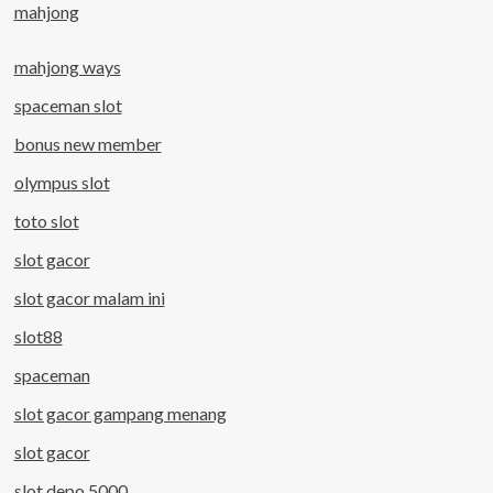
mahjong
mahjong ways
spaceman slot
bonus new member
olympus slot
toto slot
slot gacor
slot gacor malam ini
slot88
spaceman
slot gacor gampang menang
slot gacor
slot depo 5000