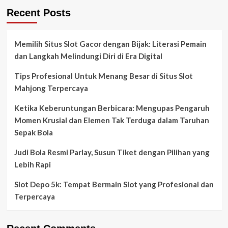
Recent Posts
Memilih Situs Slot Gacor dengan Bijak: Literasi Pemain
dan Langkah Melindungi Diri di Era Digital
Tips Profesional Untuk Menang Besar di Situs Slot
Mahjong Terpercaya
Ketika Keberuntungan Berbicara: Mengupas Pengaruh
Momen Krusial dan Elemen Tak Terduga dalam Taruhan
Sepak Bola
Judi Bola Resmi Parlay, Susun Tiket dengan Pilihan yang
Lebih Rapi
Slot Depo 5k: Tempat Bermain Slot yang Profesional dan
Terpercaya