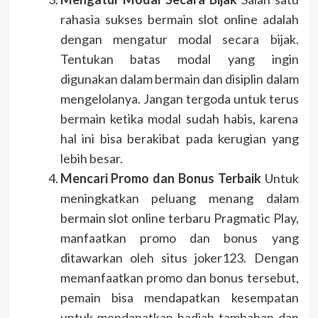
rahasia sukses bermain slot online adalah
dengan mengatur modal secara bijak.
Tentukan batas modal yang ingin
digunakan dalam bermain dan disiplin dalam
mengelolanya. Jangan tergoda untuk terus
bermain ketika modal sudah habis, karena
hal ini bisa berakibat pada kerugian yang
lebih besar.
Mencari Promo dan Bonus Terbaik
Untuk
meningkatkan peluang menang dalam
bermain slot online terbaru Pragmatic Play,
manfaatkan promo dan bonus yang
ditawarkan oleh situs joker123. Dengan
memanfaatkan promo dan bonus tersebut,
pemain bisa mendapatkan kesempatan
untuk mendapatkan hadiah tambahan dan