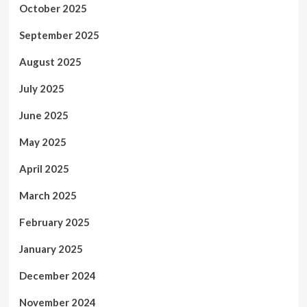
October 2025
September 2025
August 2025
July 2025
June 2025
May 2025
April 2025
March 2025
February 2025
January 2025
December 2024
November 2024