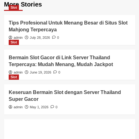
More Stories
Slot
Tips Profesional Untuk Menang Besar di Situs Slot
Mahjong Terpercaya
admin
July 28, 2026
0
Slot
Bermain Slot Gacor di Link Server Thailand
Terpercaya: Mudah Menang, Mudah Jackpot
admin
June 19, 2026
0
Slot
Keseruan Bermain Slot dengan Server Thailand
Super Gacor
admin
May 1, 2026
0