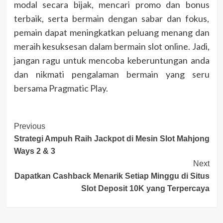
modal secara bijak, mencari promo dan bonus
terbaik, serta bermain dengan sabar dan fokus,
pemain dapat meningkatkan peluang menang dan
meraih kesuksesan dalam bermain slot online. Jadi,
jangan ragu untuk mencoba keberuntungan anda
dan nikmati pengalaman bermain yang seru
bersama Pragmatic Play.
Post
Previous
Strategi Ampuh Raih Jackpot di Mesin Slot Mahjong
Navigation
Ways 2 & 3
Next
Dapatkan Cashback Menarik Setiap Minggu di Situs
Slot Deposit 10K yang Terpercaya