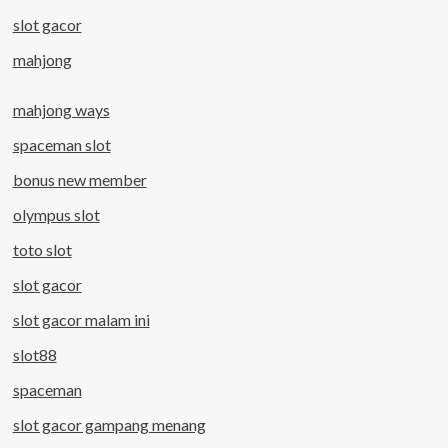
slot gacor
mahjong
mahjong ways
spaceman slot
bonus new member
olympus slot
toto slot
slot gacor
slot gacor malam ini
slot88
spaceman
slot gacor gampang menang