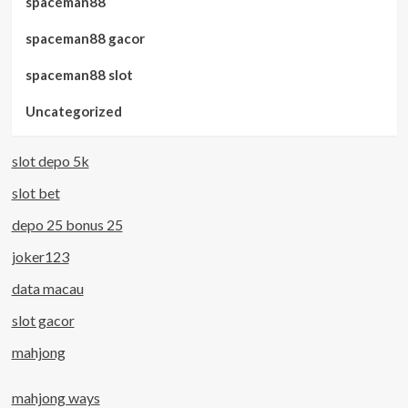
spaceman88
spaceman88 gacor
spaceman88 slot
Uncategorized
slot depo 5k
slot bet
depo 25 bonus 25
joker123
data macau
slot gacor
mahjong
mahjong ways