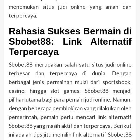
menemukan situs judi online yang aman dan
terpercaya.
Rahasia Sukses Bermain di
Sbobet88: Link Alternatif
Terpercaya
Sbobet88 merupakan salah satu situs judi online
terbesar dan terpercaya di dunia. Dengan
berbagai jenis permainan mulai dari sportsbook,
casino, hingga slot games, Sbobet88 menjadi
pilihan utama bagi para pemain judi online. Namun,
dengan beberapa pemblokiran yang dilakukan oleh
pemerintah, pemain perlu mencari link alternatif
Sbobet88 yang masih aktif dan terpercaya. Berikut
ini adalah tips jitu memilih link alternatif Sbobet88