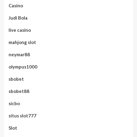
Casino
Judi Bola
live casino
mahjong slot
neymar88
olympus1000
sbobet
sbobet88
sicbo
situs slot777
Slot