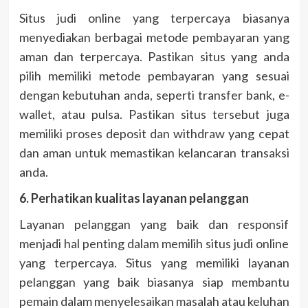
Situs judi online yang terpercaya biasanya
menyediakan berbagai metode pembayaran yang
aman dan terpercaya. Pastikan situs yang anda
pilih memiliki metode pembayaran yang sesuai
dengan kebutuhan anda, seperti transfer bank, e-
wallet, atau pulsa. Pastikan situs tersebut juga
memiliki proses deposit dan withdraw yang cepat
dan aman untuk memastikan kelancaran transaksi
anda.
6. Perhatikan kualitas layanan pelanggan
Layanan pelanggan yang baik dan responsif
menjadi hal penting dalam memilih situs judi online
yang terpercaya. Situs yang memiliki layanan
pelanggan yang baik biasanya siap membantu
pemain dalam menyelesaikan masalah atau keluhan