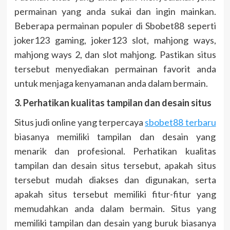
permainan yang anda sukai dan ingin mainkan.
Beberapa permainan populer di Sbobet88 seperti
joker123 gaming, joker123 slot, mahjong ways,
mahjong ways 2, dan slot mahjong. Pastikan situs
tersebut menyediakan permainan favorit anda
untuk menjaga kenyamanan anda dalam bermain.
3. Perhatikan kualitas tampilan dan desain situs
Situs judi online yang terpercaya
sbobet88 terbaru
biasanya memiliki tampilan dan desain yang
menarik dan profesional. Perhatikan kualitas
tampilan dan desain situs tersebut, apakah situs
tersebut mudah diakses dan digunakan, serta
apakah situs tersebut memiliki fitur-fitur yang
memudahkan anda dalam bermain. Situs yang
memiliki tampilan dan desain yang buruk biasanya