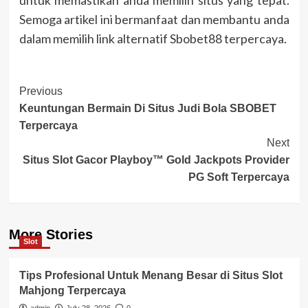
Semoga artikel ini bermanfaat dan membantu anda
dalam memilih link alternatif Sbobet88 terpercaya.
Post
Previous
Keuntungan Bermain Di Situs Judi Bola SBOBET
Navigation
Terpercaya
Next
Situs Slot Gacor Playboy™ Gold Jackpots Provider
PG Soft Terpercaya
More Stories
Slot
Tips Profesional Untuk Menang Besar di Situs Slot
Mahjong Terpercaya
admin
July 28, 2026
0