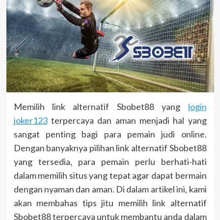
Memilih link alternatif Sbobet88 yang
login
joker123
terpercaya dan aman menjadi hal yang
sangat penting bagi para pemain judi online.
Dengan banyaknya pilihan link alternatif Sbobet88
yang tersedia, para pemain perlu berhati-hati
dalam memilih situs yang tepat agar dapat bermain
dengan nyaman dan aman. Di dalam artikel ini, kami
akan membahas tips jitu memilih link alternatif
Sbobet88 terpercaya untuk membantu anda dalam