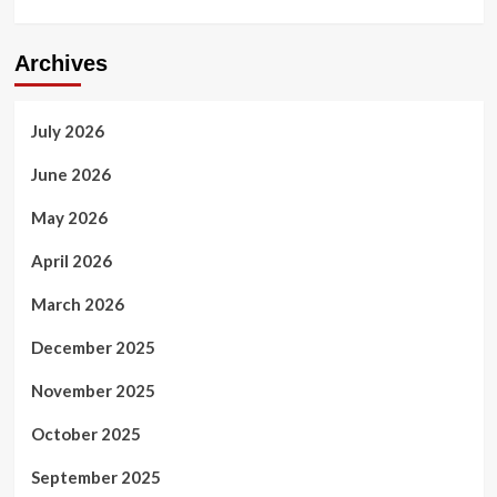
Archives
July 2026
June 2026
May 2026
April 2026
March 2026
December 2025
November 2025
October 2025
September 2025