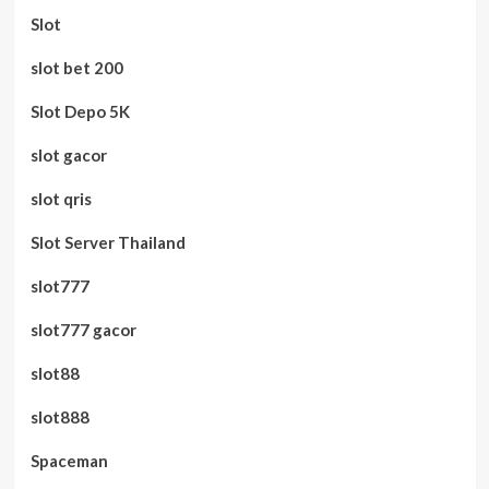
Slot
slot bet 200
Slot Depo 5K
slot gacor
slot qris
Slot Server Thailand
slot777
slot777 gacor
slot88
slot888
Spaceman