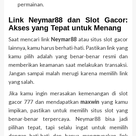
permainan.
Link Neymar88 dan Slot Gacor:
Akses yang Tepat untuk Menang
Saat mencari link
Neymar88
atau situs slot gacor
lainnya, kamu harus berhati-hati. Pastikan link yang
kamu pilih adalah yang benar-benar resmi dan
memberikan keamanan saat melakukan transaksi.
Jangan sampai malah merugi karena memilih link
yang salah.
Jika kamu ingin merasakan kemenangan di slot
gacor 777 dan mendapatkan
maxwin
yang kamu
impikan, pastikan untuk memilih situs slot yang
benar-benar terpercaya. Neymar88 bisa jadi
pilihan tepat, tapi selalu ingat untuk memilih
dengan hati-hati dan hanya menggunakan link