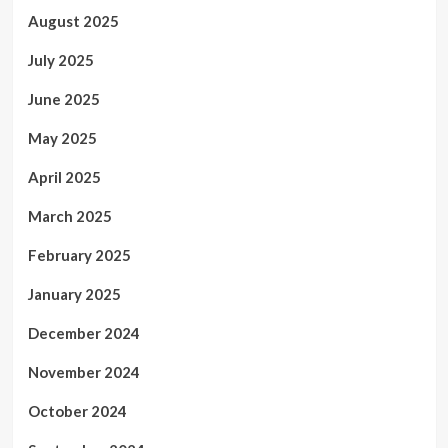
August 2025
July 2025
June 2025
May 2025
April 2025
March 2025
February 2025
January 2025
December 2024
November 2024
October 2024