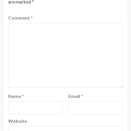
are marked
*
Comment
*
Name
*
Email
*
Website