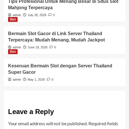
Tips Profesional Untuk Menang Besar di Situs Slot
Mahjong Terpercaya
admin
July 28, 2026
0
Slot
Bermain Slot Gacor di Link Server Thailand
Terpercaya: Mudah Menang, Mudah Jackpot
admin
June 19, 2026
0
Slot
Keseruan Bermain Slot dengan Server Thailand
Super Gacor
admin
May 1, 2026
0
Leave a Reply
Your email address will not be published.
Required fields