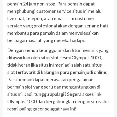
pemain 24 jam non-stop. Para pemain dapat
menghubungi customer service situs ini melalui
live chat, telepon, atau email. Tim customer
service yang profesional akan dengan senang hati
membantu para pemain dalam menyelesaikan
berbagai masalah yang mereka hadapi.
Dengan semua keunggulan dan fitur menarik yang
ditawarkan oleh situs slot resmi Olympus 1000,
tidak heran jika situs ini menjadi salah satu situs
slot terfavorit di kalangan para pemain judi online.
Para pemain dapat merasakan pengalaman
bermain slot yang seru dan menguntungkan di
situs ini. Jadi, tunggu apalagi? Segera akses link
Olympus 1000 dan bergabunglah dengan situs slot
resmi paling gacor sejagat raya ini!