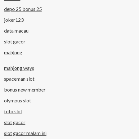
depo 25 bonus 25
joker123
data macau
slot gacor
mahjong
mahjong ways
spaceman slot
bonus new member
olympus slot
toto slot
slot gacor
slot gacor malam ini