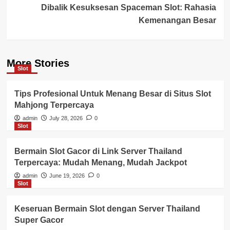
Dibalik Kesuksesan Spaceman Slot: Rahasia
Kemenangan Besar
More Stories
Slot
Tips Profesional Untuk Menang Besar di Situs Slot
Mahjong Terpercaya
admin
July 28, 2026
0
Slot
Bermain Slot Gacor di Link Server Thailand
Terpercaya: Mudah Menang, Mudah Jackpot
admin
June 19, 2026
0
Slot
Keseruan Bermain Slot dengan Server Thailand
Super Gacor