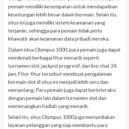
pemain memiliki kesempatan untuk mendapatkan
keuntungan lebih besar dalam bermain. Selain itu,
situs ini juga memiliki sistem keamanan yang
terjamin, sehingga para pemain tidak perlu
khawatir akan keamanan data pribadi mereka.
Dalam situs Olympus 1000, para pemain juga dapat
menikmati berbagai fitur menarik seperti
turnamen slot, jackpot progresif, dan live chat 24
jam. Fitur-fitur tersebut membuat pengalaman
bermain slot di situs ini menjadi lebih seru dan
menantang. Para pemain juga dapat berinteraksi
dengan pemain lain dalam turnamen slot dan
memenangkan hadiah yang menarik.
Selain itu, situs Olympus 1000 juga menyediakan
layanan pelanggan yang siap membantu para