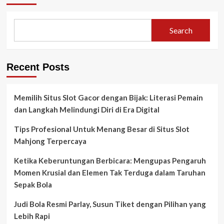
Search
Recent Posts
Memilih Situs Slot Gacor dengan Bijak: Literasi Pemain
dan Langkah Melindungi Diri di Era Digital
Tips Profesional Untuk Menang Besar di Situs Slot
Mahjong Terpercaya
Ketika Keberuntungan Berbicara: Mengupas Pengaruh
Momen Krusial dan Elemen Tak Terduga dalam Taruhan
Sepak Bola
Judi Bola Resmi Parlay, Susun Tiket dengan Pilihan yang
Lebih Rapi