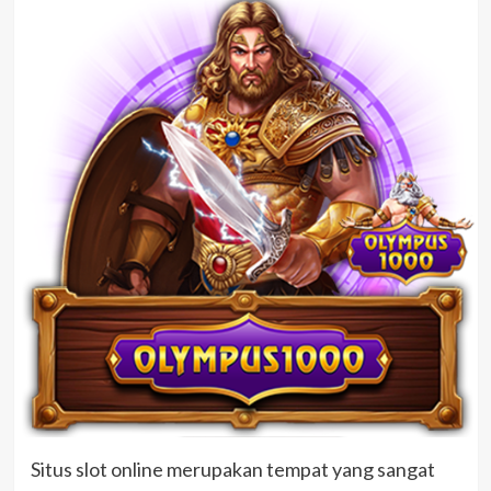
Situs slot online merupakan tempat yang sangat