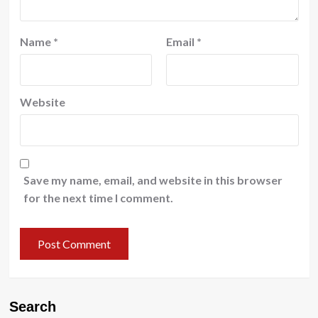
Name
*
Email
*
Website
Save my name, email, and website in this browser
for the next time I comment.
Search