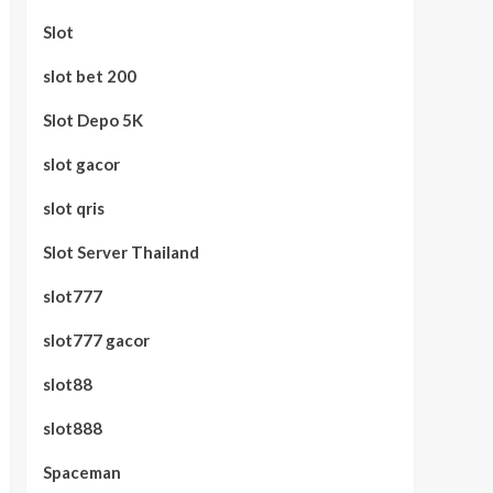
Slot
slot bet 200
Slot Depo 5K
slot gacor
slot qris
Slot Server Thailand
slot777
slot777 gacor
slot88
slot888
Spaceman