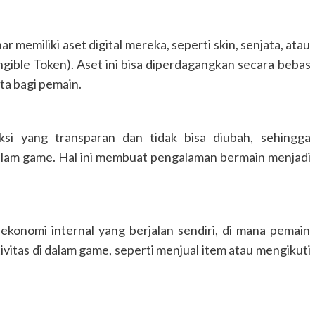
 memiliki aset digital mereka, seperti skin, senjata, atau
gible Token). Aset ini bisa diperdagangkan secara bebas
ta bagi pemain.
ksi yang transparan dan tidak bisa diubah, sehingga
alam game. Hal ini membuat pengalaman bermain menjadi
 ekonomi internal yang berjalan sendiri, di mana pemain
ivitas di dalam game, seperti menjual item atau mengikuti