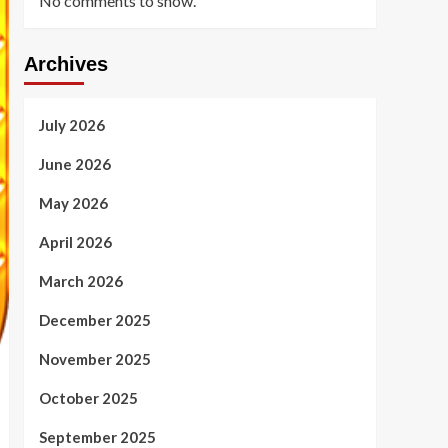
No comments to show.
Archives
July 2026
June 2026
May 2026
April 2026
March 2026
December 2025
November 2025
October 2025
September 2025