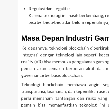
Regulasi dan Legalitas
Karena teknologi ini masih berkembang, re
bisa berbeda-beda dan belum sepenuhnya j
Masa Depan Industri Ga
Ke depannya, teknologi blockchain diperkira
Integrasi dengan teknologi lain seperti kece
reality (VR) bisa membuka pengalaman gaming 
pemain akan semakin berperan aktif dala
governance berbasis blockchain.
Teknologi blockchain membawa angin se
transparansi, keamanan, dan kepemilikan aset
perlu memahami tantangan dan risiko yang
pemain bisa memanfaatkan teknologi ini