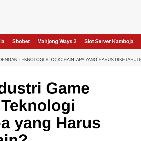
la
Sbobet
Mahjong Ways 2
Slot Server Kamboja
DENGAN TEKNOLOGI BLOCKCHAIN: APA YANG HARUS DIKETAHUI 
dustri Game
 Teknologi
pa yang Harus
ain?