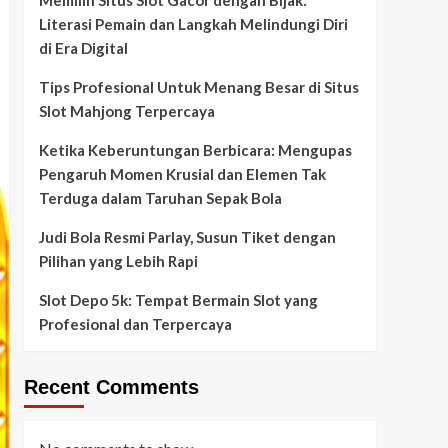
Memilih Situs Slot Gacor dengan Bijak:
Literasi Pemain dan Langkah Melindungi Diri
di Era Digital
Tips Profesional Untuk Menang Besar di Situs
Slot Mahjong Terpercaya
Ketika Keberuntungan Berbicara: Mengupas
Pengaruh Momen Krusial dan Elemen Tak
Terduga dalam Taruhan Sepak Bola
Judi Bola Resmi Parlay, Susun Tiket dengan
Pilihan yang Lebih Rapi
Slot Depo 5k: Tempat Bermain Slot yang
Profesional dan Terpercaya
Recent Comments