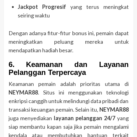
Jackpot Progresif
yang terus meningkat
seiring waktu
Dengan adanya fitur-fitur bonus ini, pemain dapat
meningkatkan peluang mereka untuk
mendapatkan hadiah besar.
6. Keamanan dan Layanan
Pelanggan Terpercaya
Keamanan pemain adalah prioritas utama di
NEYMAR88
. Situs ini menggunakan teknologi
enkripsi canggih untuk melindungi data pribadi dan
transaksi keuangan pemain. Selain itu,
NEYMAR88
juga menyediakan
layanan pelanggan 24/7
yang
siap membantu kapan saja jika pemain mengalami
kendala atau membutuhkan bantuan terkait