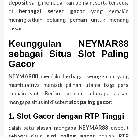
deposit
yang memudahkan pemain, serta tersedia
di
berbagai server gacor
yang semakin
meningkatkan peluang pemain untuk menang
besar.
Keunggulan NEYMAR88
sebagai Situs Slot Paling
Gacor
NEYMAR88
memiliki berbagai keunggulan yang
membuatnya menjadi pilihan utama bagi para
pemain slot. Berikut adalah beberapa alasan
mengapa situs ini disebut
slot paling gacor
:
1. Slot Gacor dengan RTP Tinggi
Salah satu alasan mengapa
NEYMAR88
disebut
sebagai situs
slot paling gacor
adalah
RTP