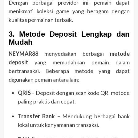
Dengan berbagai provider ini, pemain dapat
menikmati koleksi game yang beragam dengan
kualitas permainan terbaik.
3. Metode Deposit Lengkap dan
Mudah
NEYMAR88
menyediakan berbagai
metode
deposit
yang memudahkan pemain dalam
bertransaksi. Beberapa metode yang dapat
digunakan pemain antara lain:
QRIS
– Deposit dengan scan kode QR, metode
paling praktis dan cepat.
Transfer Bank
– Mendukung berbagai bank
lokal untuk kenyamanan transaksi.