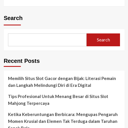
Search
Search
Recent Posts
Memilih Situs Slot Gacor dengan Bijak: Literasi Pemain
dan Langkah Melindungi Diri di Era Digital
Tips Profesional Untuk Menang Besar di Situs Slot
Mahjong Terpercaya
Ketika Keberuntungan Berbicara: Mengupas Pengaruh
Momen Krusial dan Elemen Tak Terduga dalam Taruhan
Sepak Bola