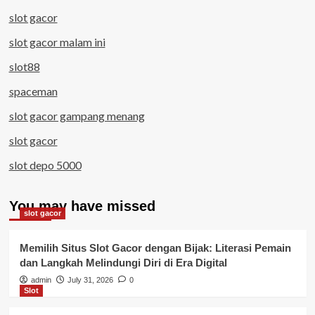
slot gacor
slot gacor malam ini
slot88
spaceman
slot gacor gampang menang
slot gacor
slot depo 5000
You may have missed
slot gacor
Memilih Situs Slot Gacor dengan Bijak: Literasi Pemain
dan Langkah Melindungi Diri di Era Digital
admin
July 31, 2026
0
Slot