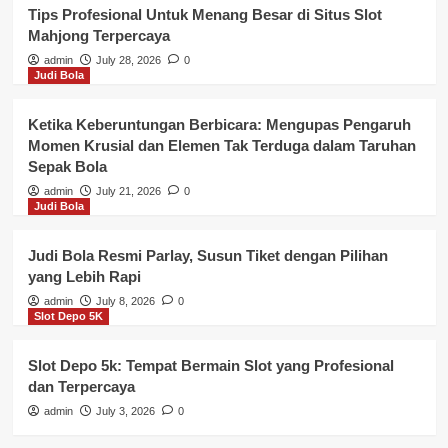
Tips Profesional Untuk Menang Besar di Situs Slot
Mahjong Terpercaya
admin
July 28, 2026
0
Judi Bola
Ketika Keberuntungan Berbicara: Mengupas Pengaruh
Momen Krusial dan Elemen Tak Terduga dalam Taruhan
Sepak Bola
admin
July 21, 2026
0
Judi Bola
Judi Bola Resmi Parlay, Susun Tiket dengan Pilihan
yang Lebih Rapi
admin
July 8, 2026
0
Slot Depo 5K
Slot Depo 5k: Tempat Bermain Slot yang Profesional
dan Terpercaya
admin
July 3, 2026
0