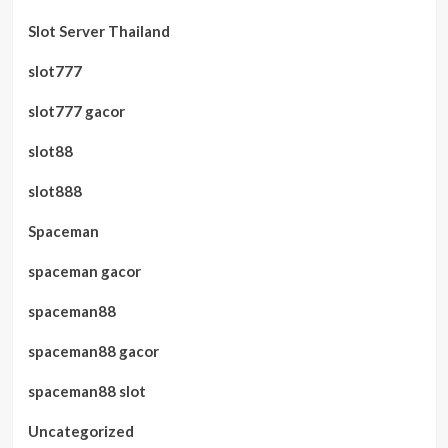
Slot Server Thailand
slot777
slot777 gacor
slot88
slot888
Spaceman
spaceman gacor
spaceman88
spaceman88 gacor
spaceman88 slot
Uncategorized