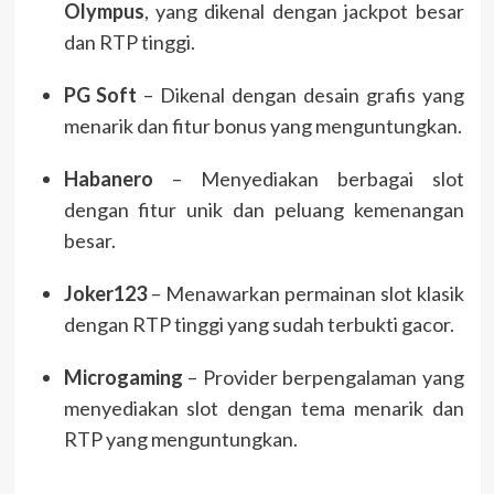
Olympus
, yang dikenal dengan jackpot besar
dan RTP tinggi.
PG Soft
– Dikenal dengan desain grafis yang
menarik dan fitur bonus yang menguntungkan.
Habanero
– Menyediakan berbagai slot
dengan fitur unik dan peluang kemenangan
besar.
Joker123
– Menawarkan permainan slot klasik
dengan RTP tinggi yang sudah terbukti gacor.
Microgaming
– Provider berpengalaman yang
menyediakan slot dengan tema menarik dan
RTP yang menguntungkan.