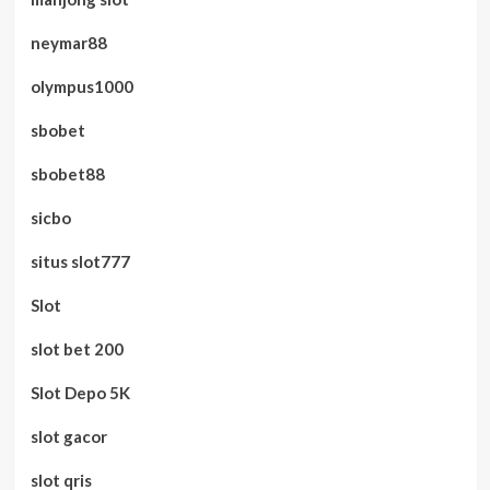
neymar88
olympus1000
sbobet
sbobet88
sicbo
situs slot777
Slot
slot bet 200
Slot Depo 5K
slot gacor
slot qris