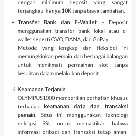
dengan minimum deposit yang sangat
terjangkau,
hanya 10K
tanpa biaya tambahan.
Transfer Bank dan E-Wallet
– Deposit
menggunakan transfer bank lokal atau e-
wallet seperti OVO, DANA, dan GoPay.
Metode yang lengkap dan fleksibel ini
memungkinkan pemain dari berbagai kalangan
untuk menikmati permainan slot tanpa
kesulitan dalam melakukan deposit.
Keamanan Terjamin
OLYMPUS1000 memberikan perhatian khusus
terhadap
keamanan data dan transaksi
pemain
. Situs ini menggunakan teknologi
enkripsi SSL untuk memastikan bahwa
informasi pribadi dan transaksi tetap aman.