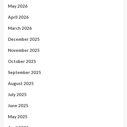
May 2026
April 2026
March 2026
December 2025
November 2025
October 2025
September 2025
August 2025
July 2025
June 2025
May 2025