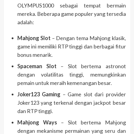
OLYMPUS1000 sebagai tempat bermain
mereka. Beberapa game populer yang tersedia
adalah:
Mahjong Slot
– Dengan tema Mahjong klasik,
game ini memiliki RTP tinggi dan berbagai fitur
bonus menarik.
Spaceman Slot
– Slot bertema astronot
dengan volatilitas tinggi, memungkinkan
pemain untuk meraih kemenangan besar.
Joker123 Gaming
– Game slot dari provider
Joker123 yang terkenal dengan jackpot besar
dan RTP tinggi.
Mahjong Ways
– Slot bertema Mahjong
dengan mekanisme permainan yang seru dan