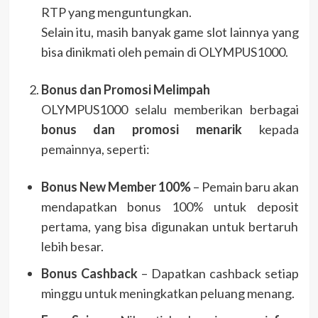
RTP yang menguntungkan.
Selain itu, masih banyak game slot lainnya yang
bisa dinikmati oleh pemain di OLYMPUS1000.
Bonus dan Promosi Melimpah
OLYMPUS1000 selalu memberikan berbagai
bonus dan promosi menarik
kepada
pemainnya, seperti:
Bonus New Member 100%
– Pemain baru akan
mendapatkan bonus 100% untuk deposit
pertama, yang bisa digunakan untuk bertaruh
lebih besar.
Bonus Cashback
– Dapatkan cashback setiap
minggu untuk meningkatkan peluang menang.