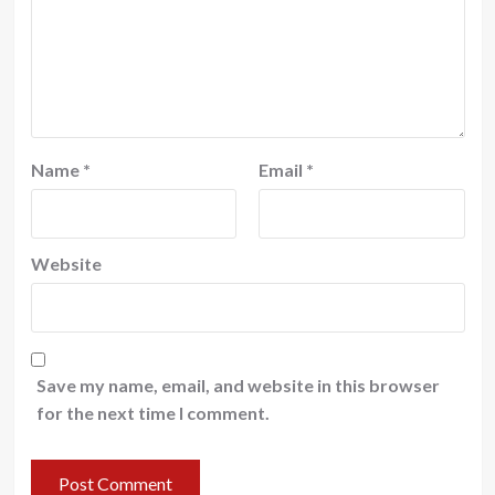
Name
*
Email
*
Website
Save my name, email, and website in this browser
for the next time I comment.