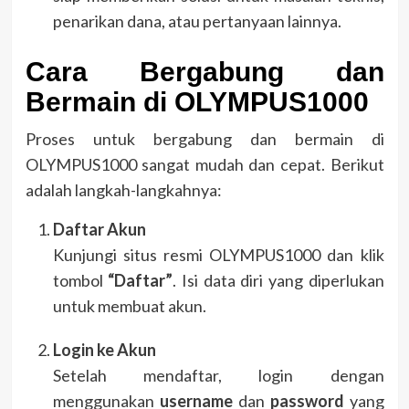
penarikan dana, atau pertanyaan lainnya.
Cara Bergabung dan
Bermain di OLYMPUS1000
Proses untuk bergabung dan bermain di
OLYMPUS1000 sangat mudah dan cepat. Berikut
adalah langkah-langkahnya:
Daftar Akun
Kunjungi situs resmi OLYMPUS1000 dan klik
tombol
“Daftar”
. Isi data diri yang diperlukan
untuk membuat akun.
Login ke Akun
Setelah mendaftar, login dengan
menggunakan
username
dan
password
yang