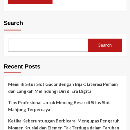
Search
Search
Recent Posts
Memilih Situs Slot Gacor dengan Bijak: Literasi Pemain
dan Langkah Melindungi Diri di Era Digital
Tips Profesional Untuk Menang Besar di Situs Slot
Mahjong Terpercaya
Ketika Keberuntungan Berbicara: Mengupas Pengaruh
Momen Krusial dan Elemen Tak Terduga dalam Taruhan