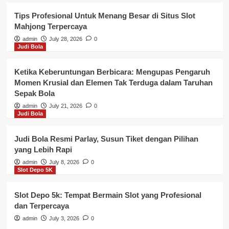
Tips Profesional Untuk Menang Besar di Situs Slot
Mahjong Terpercaya
admin
July 28, 2026
0
Judi Bola
Ketika Keberuntungan Berbicara: Mengupas Pengaruh
Momen Krusial dan Elemen Tak Terduga dalam Taruhan
Sepak Bola
admin
July 21, 2026
0
Judi Bola
Judi Bola Resmi Parlay, Susun Tiket dengan Pilihan
yang Lebih Rapi
admin
July 8, 2026
0
Slot Depo 5K
Slot Depo 5k: Tempat Bermain Slot yang Profesional
dan Terpercaya
admin
July 3, 2026
0