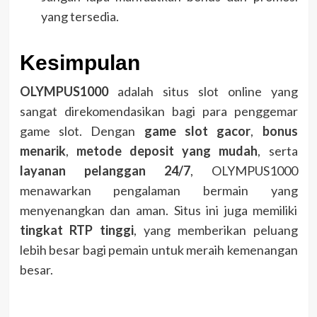
yang tersedia.
Kesimpulan
OLYMPUS1000
adalah situs slot online yang
sangat direkomendasikan bagi para penggemar
game slot. Dengan
game slot gacor
,
bonus
menarik
,
metode deposit yang mudah
, serta
layanan pelanggan 24/7
, OLYMPUS1000
menawarkan pengalaman bermain yang
menyenangkan dan aman. Situs ini juga memiliki
tingkat RTP tinggi
, yang memberikan peluang
lebih besar bagi pemain untuk meraih kemenangan
besar.