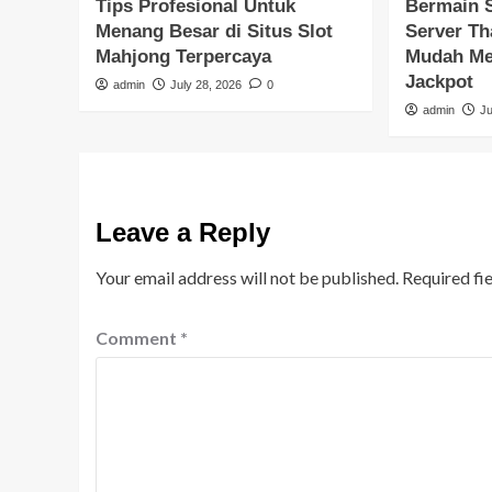
Tips Profesional Untuk
Bermain S
Menang Besar di Situs Slot
Server Th
Mahjong Terpercaya
Mudah Me
Jackpot
admin
July 28, 2026
0
admin
J
Leave a Reply
Your email address will not be published.
Required fi
Comment
*