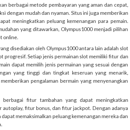
akan berbagai metode pembayaran yang aman dan cepat,
ksi dengan mudah dan nyaman. Situs ini juga memberikan
dapat meningkatkan peluang kemenangan para pemain.
udahan yang ditawarkan, Olympus1000 menjadi pilihan
 online.
yang disediakan oleh Olympus1000 antara lain adalah slot
slot progresif. Setiap jenis permainan slot memiliki fitur dan
emain dapat memilih jenis permainan yang sesuai dengan
ngan yang tinggi dan tingkat keseruan yang menarik,
at memberikan pengalaman bermain yang menyenangkan
n berbagai fitur tambahan yang dapat meningkatkan
 autoplay, fitur bonus, dan fitur jackpot. Dengan adanya
ain dapat memaksimalkan peluang kemenangan mereka dan
.