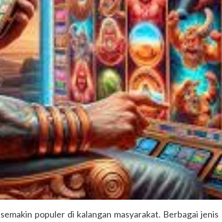
 semakin populer di kalangan masyarakat. Berbagai jenis