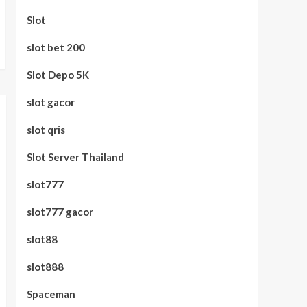
Slot
slot bet 200
Slot Depo 5K
slot gacor
slot qris
Slot Server Thailand
slot777
slot777 gacor
slot88
slot888
Spaceman