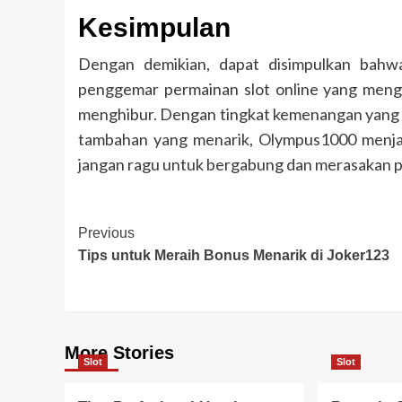
Kesimpulan
Dengan demikian, dapat disimpulkan bahw
penggemar permainan slot online yang men
menghibur. Dengan tingkat kemenangan yang ti
tambahan yang menarik, Olympus1000 menjadi 
jangan ragu untuk bergabung dan merasakan 
Post
Previous
Tips untuk Meraih Bonus Menarik di Joker123
Navigation
More Stories
Slot
Slot