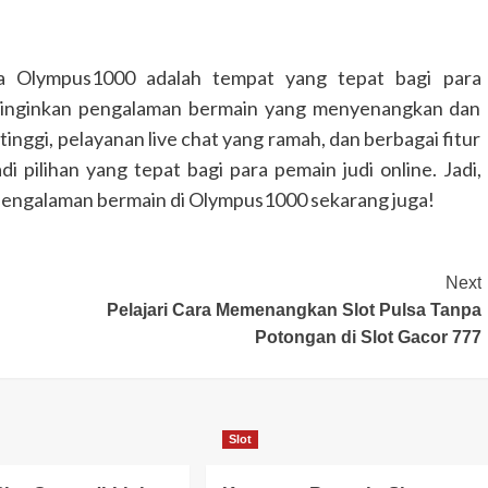
a Olympus1000 adalah tempat yang tepat bagi para
ginginkan pengalaman bermain yang menyenangkan dan
nggi, pelayanan live chat yang ramah, dan berbagai fitur
pilihan yang tepat bagi para pemain judi online. Jadi,
pengalaman bermain di Olympus1000 sekarang juga!
Next
Pelajari Cara Memenangkan Slot Pulsa Tanpa
Potongan di Slot Gacor 777
Slot