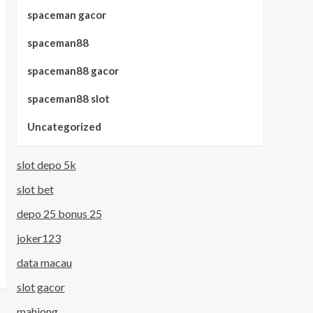
spaceman gacor
spaceman88
spaceman88 gacor
spaceman88 slot
Uncategorized
slot depo 5k
slot bet
depo 25 bonus 25
joker123
data macau
slot gacor
mahjong