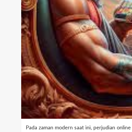
Pada zaman modern saat ini, perjudian online