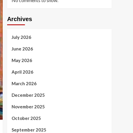
No comments to show.
Archives
July 2026
June 2026
May 2026
April 2026
March 2026
December 2025
November 2025
October 2025
September 2025