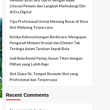
Memilih Situs Slot Gacor dengan Bijak:
Literasi Pemain dan Langkah Melindungi Diri
di Era Digital
Tips Profesional Untuk Menang Besar di Situs
Slot Mahjong Terpercaya
Ketika Keberuntungan Berbicara: Mengupas
Pengaruh Momen Krusial dan Elemen Tak
Terduga dalam Taruhan Sepak Bola
Judi Bola Resmi Parlay, Susun Tiket dengan
Pilihan yang Lebih Rapi
Slot Depo 5k: Tempat Bermain Slot yang
Profesional dan Terpercaya
Recent Comments