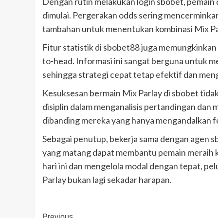
Dengan rutin melakukan login sbobet, pemai
dimulai. Pergerakan odds sering mencerminkan 
tambahan untuk menentukan kombinasi Mix Par
Fitur statistik di sbobet88 juga memungkinkan
to-head. Informasi ini sangat berguna untuk m
sehingga strategi cepat tetap efektif dan me
Kesuksesan bermain Mix Parlay di sbobet tid
disiplin dalam menganalisis pertandingan dan 
dibanding mereka yang hanya mengandalkan fe
Sebagai penutup, bekerja sama dengan agen s
yang matang dapat membantu pemain meraih 
hari ini dan mengelola modal dengan tepat, pelu
Parlay bukan lagi sekadar harapan.
Previous