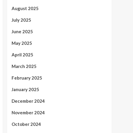
August 2025
July 2025
June 2025
May 2025
April 2025
March 2025
February 2025
January 2025
December 2024
November 2024
October 2024