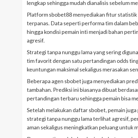
lengkap sehingga mudah dianalisis sebelum m
Platform sbobet88 menyediakan fitur statis
terpanas. Data seperti performa tim dalam beb
hingga kondisi pemain inti menjadi bahan pe
agresif.
Strategi tanpa nunggu lama yang sering digu
tim favorit dengan satu pertandingan odds t
keuntungan maksimal sekaligus merasakan sensa
Beberapa agen sbobet juga menyediakan prediks
tambahan. Prediksi ini biasanya dibuat berdasar
pertandingan terbaru sehingga pemain bisa men
Setelah melakukan daftar sbobet, pemain jug
strategi tanpa nunggu lama terlihat agresif, p
aman sekaligus meningkatkan peluang untuk 