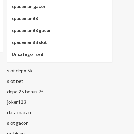
spaceman gacor
spaceman88
spaceman88 gacor
spaceman88 slot
Uncategorized
slot depo 5k
slot bet
depo 25 bonus 25
joker123
data macau
slot gacor
mahjong