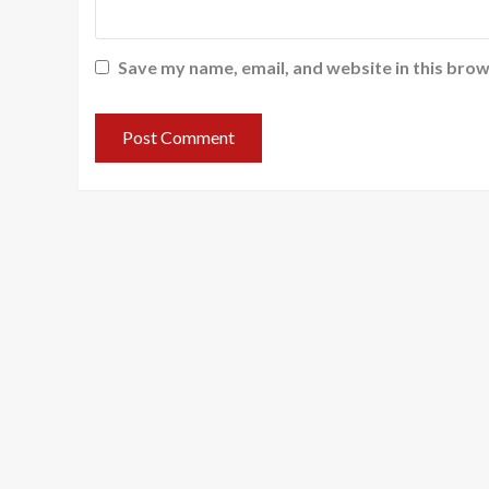
Save my name, email, and website in this brow