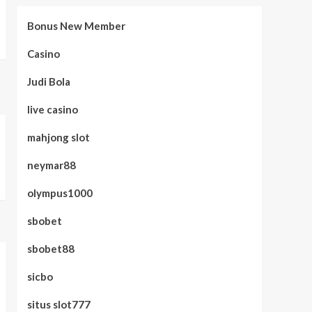
Bonus New Member
Casino
Judi Bola
live casino
mahjong slot
neymar88
olympus1000
sbobet
sbobet88
sicbo
situs slot777