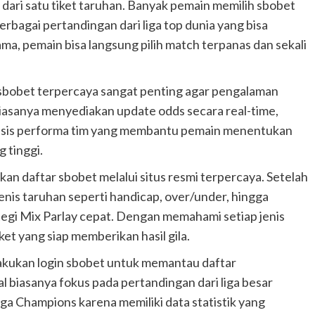
ari satu tiket taruhan. Banyak pemain memilih sbobet
bagai pertandingan dari liga top dunia yang bisa
a, pemain bisa langsung pilih match terpanas dan sekali
 sbobet terpercaya sangat penting agar pengalaman
iasanya menyediakan update odds secara real-time,
nalisis performa tim yang membantu pemain menentukan
 tinggi.
n daftar sbobet melalui situs resmi terpercaya. Setelah
enis taruhan seperti handicap, over/under, hingga
tegi Mix Parlay cepat. Dengan memahami setiap jenis
ket yang siap memberikan hasil gila.
lakukan login sbobet untuk memantau daftar
al biasanya fokus pada pertandingan dari liga besar
Liga Champions karena memiliki data statistik yang