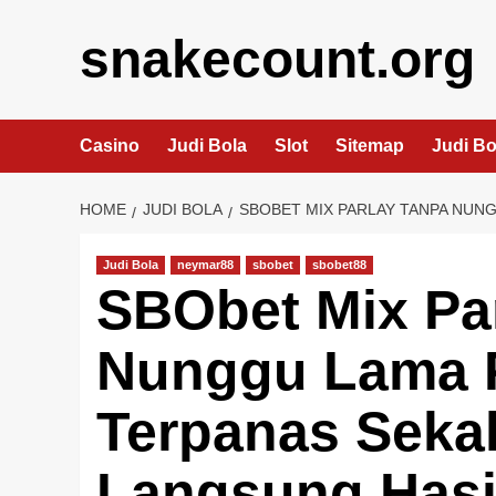
Skip
to
snakecount.org
content
Casino
Judi Bola
Slot
Sitemap
Judi Bo
HOME
JUDI BOLA
SBOBET MIX PARLAY TANPA NUNG
Judi Bola
neymar88
sbobet
sbobet88
SBObet Mix Pa
Nunggu Lama P
Terpanas Seka
Langsung Hasil