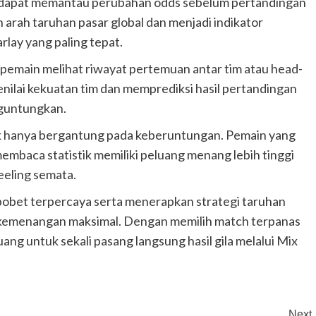
n dapat memantau perubahan odds sebelum pertandingan
arah taruhan pasar global dan menjadi indikator
lay yang paling tepat.
 pemain melihat riwayat pertemuan antar tim atau head-
enilai kekuatan tim dan memprediksi hasil pertandingan
nguntungkan.
ak hanya bergantung pada keberuntungan. Pemain yang
membaca statistik memiliki peluang menang lebih tinggi
eling semata.
bobet terpercaya serta menerapkan strategi taruhan
kemenangan maksimal. Dengan memilih match terpanas
ang untuk sekali pasang langsung hasil gila melalui Mix
Next