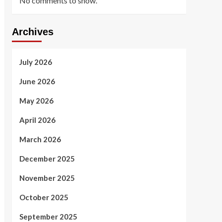
No comments to show.
Archives
July 2026
June 2026
May 2026
April 2026
March 2026
December 2025
November 2025
October 2025
September 2025