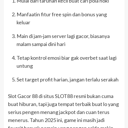
Mulai dari taruhan kecil buat cari pola hoki
Manfaatin fitur free spin dan bonus yang
keluar
Main di jam-jam server lagi gacor, biasanya
malam sampai dini hari
Tetap kontrol emosi biar gak overbet saat lagi
untung
Set target profit harian, jangan terlalu serakah
Slot Gacor 88 di situs SLOT88 resmi bukan cuma
buat hiburan, tapi juga tempat terbaik buat lo yang
serius pengen menang jackpot dan cuan terus
menerus. Tahun 2025 ini, game ini masih jadi