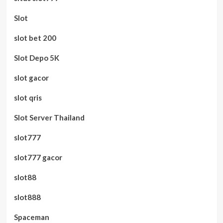
Slot
slot bet 200
Slot Depo 5K
slot gacor
slot qris
Slot Server Thailand
slot777
slot777 gacor
slot88
slot888
Spaceman