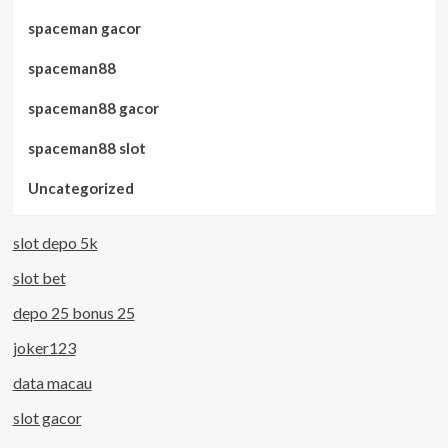
spaceman gacor
spaceman88
spaceman88 gacor
spaceman88 slot
Uncategorized
slot depo 5k
slot bet
depo 25 bonus 25
joker123
data macau
slot gacor