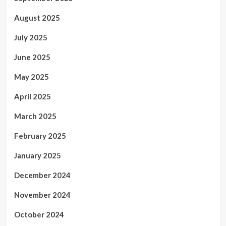
August 2025
July 2025
June 2025
May 2025
April 2025
March 2025
February 2025
January 2025
December 2024
November 2024
October 2024