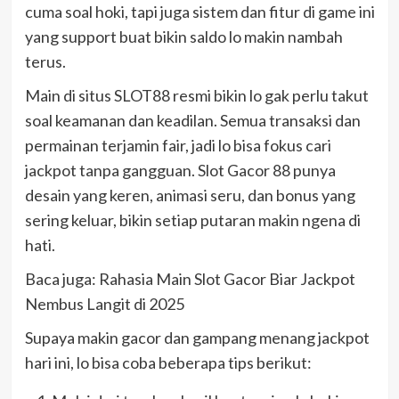
cuma soal hoki, tapi juga sistem dan fitur di game ini
yang support buat bikin saldo lo makin nambah
terus.
Main di situs SLOT88 resmi bikin lo gak perlu takut
soal keamanan dan keadilan. Semua transaksi dan
permainan terjamin fair, jadi lo bisa fokus cari
jackpot tanpa gangguan. Slot Gacor 88 punya
desain yang keren, animasi seru, dan bonus yang
sering keluar, bikin setiap putaran makin ngena di
hati.
Baca juga: Rahasia Main Slot Gacor Biar Jackpot
Nembus Langit di 2025
Supaya makin gacor dan gampang menang jackpot
hari ini, lo bisa coba beberapa tips berikut: