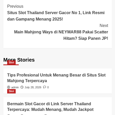
Post
Previous
Situs Slot Thailand Server Gacor No 1, Link Resmi
Navigation
dan Gampang Menang 2025!
Next
Main Mahjong Ways di NEYMAR88 Pakai Scatter
Hitam? Siap Panen JP!
More Stories
Slot
Tips Profesional Untuk Menang Besar di Situs Slot
Mahjong Terpercaya
admin
July 28, 2026
0
Slot
Bermain Slot Gacor di Link Server Thailand
Terpercaya: Mudah Menang, Mudah Jackpot