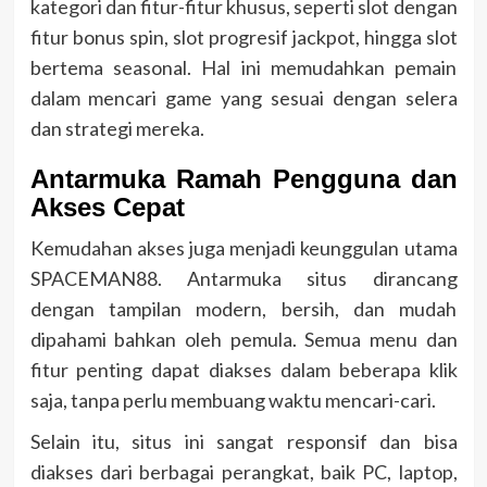
kategori dan fitur-fitur khusus, seperti slot dengan
fitur bonus spin, slot progresif jackpot, hingga slot
bertema seasonal. Hal ini memudahkan pemain
dalam mencari game yang sesuai dengan selera
dan strategi mereka.
Antarmuka Ramah Pengguna dan
Akses Cepat
Kemudahan akses juga menjadi keunggulan utama
SPACEMAN88. Antarmuka situs dirancang
dengan tampilan modern, bersih, dan mudah
dipahami bahkan oleh pemula. Semua menu dan
fitur penting dapat diakses dalam beberapa klik
saja, tanpa perlu membuang waktu mencari-cari.
Selain itu, situs ini sangat responsif dan bisa
diakses dari berbagai perangkat, baik PC, laptop,