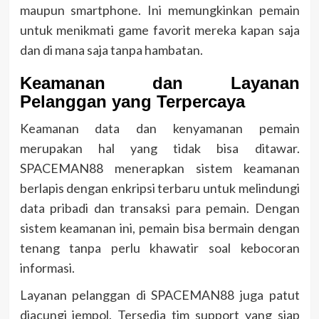
maupun smartphone. Ini memungkinkan pemain
untuk menikmati game favorit mereka kapan saja
dan di mana saja tanpa hambatan.
Keamanan dan Layanan
Pelanggan yang Terpercaya
Keamanan data dan kenyamanan pemain
merupakan hal yang tidak bisa ditawar.
SPACEMAN88 menerapkan sistem keamanan
berlapis dengan enkripsi terbaru untuk melindungi
data pribadi dan transaksi para pemain. Dengan
sistem keamanan ini, pemain bisa bermain dengan
tenang tanpa perlu khawatir soal kebocoran
informasi.
Layanan pelanggan di SPACEMAN88 juga patut
diacungi jempol. Tersedia tim support yang siap