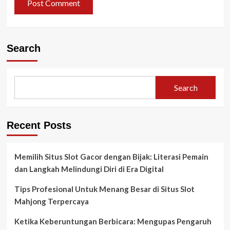
Search
Search
Recent Posts
Memilih Situs Slot Gacor dengan Bijak: Literasi Pemain
dan Langkah Melindungi Diri di Era Digital
Tips Profesional Untuk Menang Besar di Situs Slot
Mahjong Terpercaya
Ketika Keberuntungan Berbicara: Mengupas Pengaruh