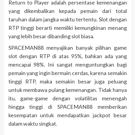
Return to Player adalah persentase kemenangan
yang dikembalikan kepada pemain dari total
taruhan dalam jangka waktu tertentu. Slot dengan
RTP tinggi berarti memiliki kemungkinan menang
yang lebih besar dibanding slot biasa.
SPACEMAN88 menyajikan banyak pilihan game
slot dengan RTP di atas 95%, bahkan ada yang
mencapai 98%. Ini sangat menguntungkan bagi
pemain yang ingin bermain cerdas, karena semakin
tinggi RTP, maka semakin besar juga peluang
untuk membawa pulang kemenangan. Tidak hanya
itu, game-game dengan volatilitas menengah
hingga tinggi di SPACEMAN88 memberikan
kesempatan untuk mendapatkan jackpot besar
dalam waktu singkat.