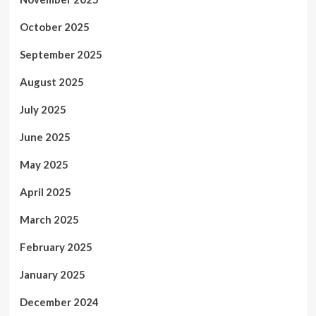
October 2025
September 2025
August 2025
July 2025
June 2025
May 2025
April 2025
March 2025
February 2025
January 2025
December 2024