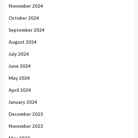
November 2024
October 2024
September 2024
August 2024
July 2024
June 2024
May 2024
April 2024
January 2024
December 2023
November 2023