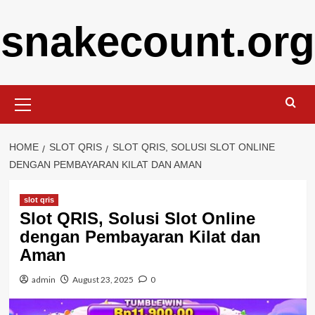
Skip
snakecount.org
to
content
Primary
Menu
HOME
SLOT QRIS
SLOT QRIS, SOLUSI SLOT ONLINE
DENGAN PEMBAYARAN KILAT DAN AMAN
slot qris
Slot QRIS, Solusi Slot Online
dengan Pembayaran Kilat dan
Aman
admin
August 23, 2025
0