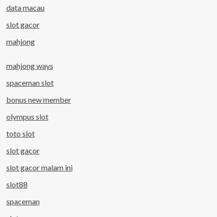
data macau
slot gacor
mahjong
mahjong ways
spaceman slot
bonus new member
olympus slot
toto slot
slot gacor
slot gacor malam ini
slot88
spaceman