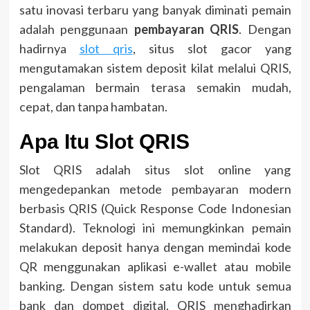
satu inovasi terbaru yang banyak diminati pemain
adalah penggunaan
pembayaran QRIS
. Dengan
hadirnya
slot qris
, situs slot gacor yang
mengutamakan sistem deposit kilat melalui QRIS,
pengalaman bermain terasa semakin mudah,
cepat, dan tanpa hambatan.
Apa Itu Slot QRIS
Slot QRIS adalah situs slot online yang
mengedepankan metode pembayaran modern
berbasis QRIS (Quick Response Code Indonesian
Standard). Teknologi ini memungkinkan pemain
melakukan deposit hanya dengan memindai kode
QR menggunakan aplikasi e-wallet atau mobile
banking. Dengan sistem satu kode untuk semua
bank dan dompet digital, QRIS menghadirkan