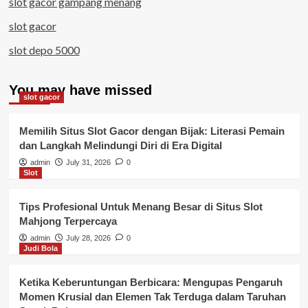
slot gacor gampang menang
slot gacor
slot depo 5000
You may have missed
slot gacor
Memilih Situs Slot Gacor dengan Bijak: Literasi Pemain
dan Langkah Melindungi Diri di Era Digital
admin
July 31, 2026
0
Slot
Tips Profesional Untuk Menang Besar di Situs Slot
Mahjong Terpercaya
admin
July 28, 2026
0
Judi Bola
Ketika Keberuntungan Berbicara: Mengupas Pengaruh
Momen Krusial dan Elemen Tak Terduga dalam Taruhan