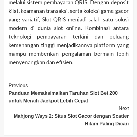
melalui sistem pembayaran QRIS. Dengan deposit
kilat, keamanan transaksi, serta koleksi game gacor
yang variatif, Slot QRIS menjadi salah satu solusi
modern di dunia slot online. Kombinasi antara
teknologi pembayaran terkini dan peluang
kemenangan tinggi menjadikannya platform yang
mampu memberikan pengalaman bermain lebih
menyenangkan dan efisien.
Post
Previous
Panduan Memaksimalkan Taruhan Slot Bet 200
Navigation
untuk Meraih Jackpot Lebih Cepat
Next
Mahjong Ways 2: Situs Slot Gacor dengan Scatter
Hitam Paling Dicari