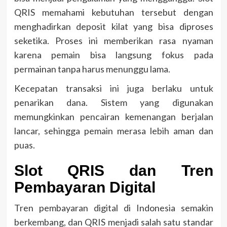
QRIS memahami kebutuhan tersebut dengan
menghadirkan deposit kilat yang bisa diproses
seketika. Proses ini memberikan rasa nyaman
karena pemain bisa langsung fokus pada
permainan tanpa harus menunggu lama.
Kecepatan transaksi ini juga berlaku untuk
penarikan dana. Sistem yang digunakan
memungkinkan pencairan kemenangan berjalan
lancar, sehingga pemain merasa lebih aman dan
puas.
Slot QRIS dan Tren
Pembayaran Digital
Tren pembayaran digital di Indonesia semakin
berkembang, dan QRIS menjadi salah satu standar