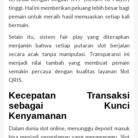
tinggi. Hal ini memberikan peluang lebih besar bagi
pemain untuk meraih hasil memuaskan setiap kali
bermain.
Selain itu, sistem fair play yang diterapkan
menjamin bahwa setiap putaran slot berjalan
secara acak tanpa manipulasi. Transparansi ini
menjadi nilai tambah yang membuat pemain
semakin percaya dengan kualitas layanan Slot
QRIS.
Kecepatan Transaksi
sebagai Kunci
Kenyamanan
Dalam dunia slot online, menunggu deposit masuk
bisa menjadi pengalaman yang mengganggu. Slot