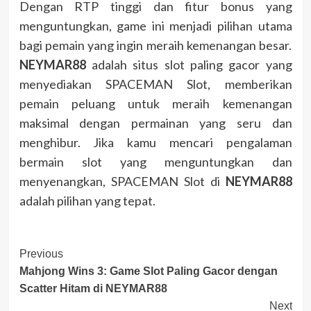
Dengan RTP tinggi dan fitur bonus yang
menguntungkan, game ini menjadi pilihan utama
bagi pemain yang ingin meraih kemenangan besar.
NEYMAR88
adalah situs slot paling gacor yang
menyediakan SPACEMAN Slot, memberikan
pemain peluang untuk meraih kemenangan
maksimal dengan permainan yang seru dan
menghibur. Jika kamu mencari pengalaman
bermain slot yang menguntungkan dan
menyenangkan, SPACEMAN Slot di
NEYMAR88
adalah pilihan yang tepat.
Post
Previous
Mahjong Wins 3: Game Slot Paling Gacor dengan
Navigation
Scatter Hitam di NEYMAR88
Next