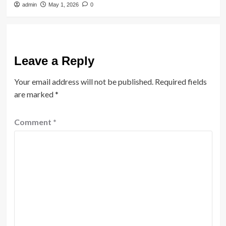
admin
May 1, 2026
0
Leave a Reply
Your email address will not be published.
Required fields
are marked
*
Comment
*