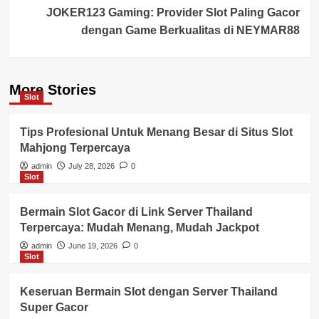
JOKER123 Gaming: Provider Slot Paling Gacor
dengan Game Berkualitas di NEYMAR88
More Stories
Slot
Tips Profesional Untuk Menang Besar di Situs Slot
Mahjong Terpercaya
admin
July 28, 2026
0
Slot
Bermain Slot Gacor di Link Server Thailand
Terpercaya: Mudah Menang, Mudah Jackpot
admin
June 19, 2026
0
Slot
Keseruan Bermain Slot dengan Server Thailand
Super Gacor