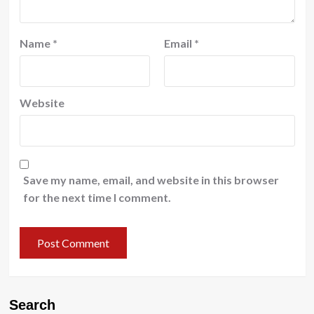
Name
*
Email
*
Website
Save my name, email, and website in this browser
for the next time I comment.
Search