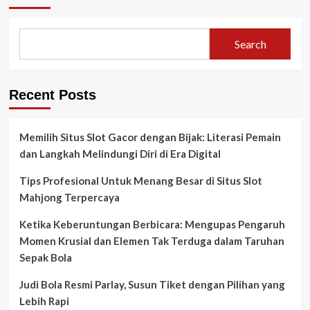
Search
Recent Posts
Memilih Situs Slot Gacor dengan Bijak: Literasi Pemain
dan Langkah Melindungi Diri di Era Digital
Tips Profesional Untuk Menang Besar di Situs Slot
Mahjong Terpercaya
Ketika Keberuntungan Berbicara: Mengupas Pengaruh
Momen Krusial dan Elemen Tak Terduga dalam Taruhan
Sepak Bola
Judi Bola Resmi Parlay, Susun Tiket dengan Pilihan yang
Lebih Rapi