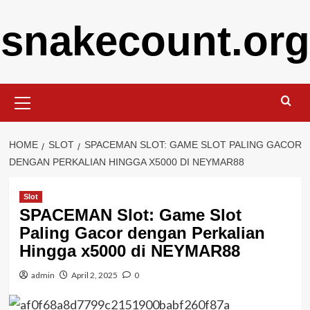
Skip
snakecount.org
to
content
Primary
Menu
HOME
SLOT
SPACEMAN SLOT: GAME SLOT PALING GACOR
DENGAN PERKALIAN HINGGA X5000 DI NEYMAR88
Slot
SPACEMAN Slot: Game Slot
Paling Gacor dengan Perkalian
Hingga x5000 di NEYMAR88
admin
April 2, 2025
0