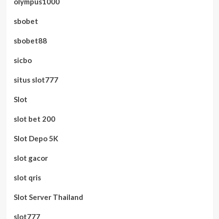
olympus1000
sbobet
sbobet88
sicbo
situs slot777
Slot
slot bet 200
Slot Depo 5K
slot gacor
slot qris
Slot Server Thailand
slot777