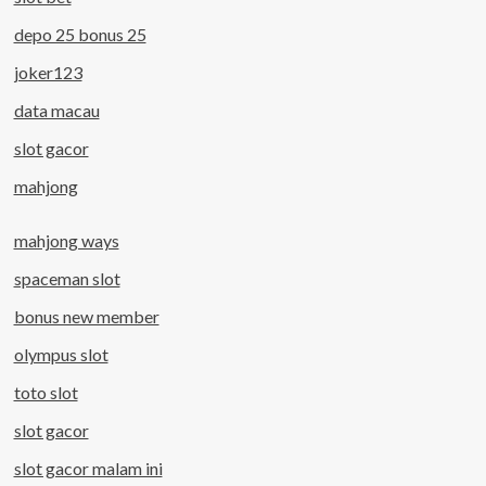
depo 25 bonus 25
joker123
data macau
slot gacor
mahjong
mahjong ways
spaceman slot
bonus new member
olympus slot
toto slot
slot gacor
slot gacor malam ini