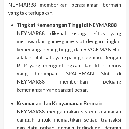
NEYMAR88 memberikan pengalaman bermain
yang tak terlupakan.
Tingkat Kemenangan Tinggi di NEYMAR88
NEYMAR88 dikenal sebagai situs yang
menawarkan game-game slot dengan tingkat
kemenangan yang tinggi, dan SPACEMAN Slot
adalah salah satu yang paling digemari. Dengan
RTP yang menguntungkan dan fitur bonus
yang berlimpah, SPACEMAN Slot di
NEYMAR88 memberikan peluang
kemenangan yang sangat besar.
Keamanan dan Kenyamanan Bermain
NEYMAR88 menggunakan sistem keamanan
canggih untuk memastikan setiap transaksi
dan data pribadi pemain terlindungi dengan