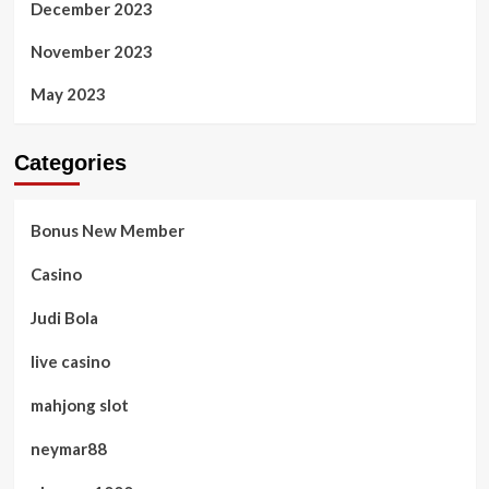
December 2023
November 2023
May 2023
Categories
Bonus New Member
Casino
Judi Bola
live casino
mahjong slot
neymar88