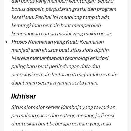
dan bonus yang memberi keuntungan, seperti
bonus deposit, perputaran gratis, dan program
kesetiaan. Perihal ini menolong tambah ada
kemungkinan pemain buat memperoleh
kemenangan cuman modal yang makin besar.
Proses Keamanan yang Kuat
: Keamanan
menjadi arah khusus buat situs slots dipilih.
Mereka memanfaatkan technologi enkripsi
paling baru buat perlindungan data dan
negosiasi pemain lantaran itu sejumlah pemain
dapat main secara nyaman serta aman.
Ikhtisar
Situs slots slot server Kamboja yang tawarkan
permainan gacor dan enteng menang jadi opsi
diputuskan buat beberapa pemain yang mau