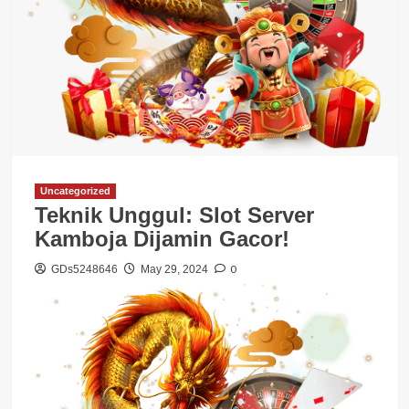
Uncategorized
Teknik Unggul: Slot Server
Kamboja Dijamin Gacor!
0
GDs5248646
May 29, 2024