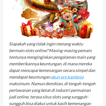
Siapakah yang tidak ingin menang waktu
bermain slots online? Masing-masing pemain
tentunya menginginkan pengalaman main yang
memberikannya keuntungan, di mana mereka
dapat mencapai kemenangan secara simpel dan
mendapat keuntungan
akun pro kamboja
maksimum. Namun demikian, di tengah-tengah
perlawanan yang ketat di industri permainan
judi online, terasa situs slots yang sungguh-
sungguh bisa diakui untuk kasih kemenangan