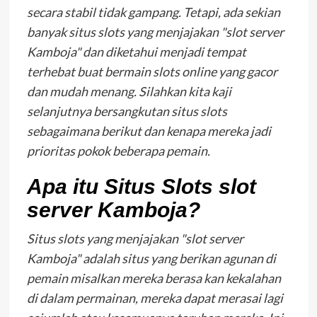
secara stabil tidak gampang. Tetapi, ada sekian
banyak situs slots yang menjajakan "slot server
Kamboja" dan diketahui menjadi tempat
terhebat buat bermain slots online yang gacor
dan mudah menang. Silahkan kita kaji
selanjutnya bersangkutan situs slots
sebagaimana berikut dan kenapa mereka jadi
prioritas pokok beberapa pemain.
Apa itu Situs Slots slot
server Kamboja?
Situs slots yang menjajakan "slot server
Kamboja" adalah situs yang berikan agunan di
pemain misalkan mereka berasa kan kekalahan
di dalam permainan, mereka dapat merasai lagi