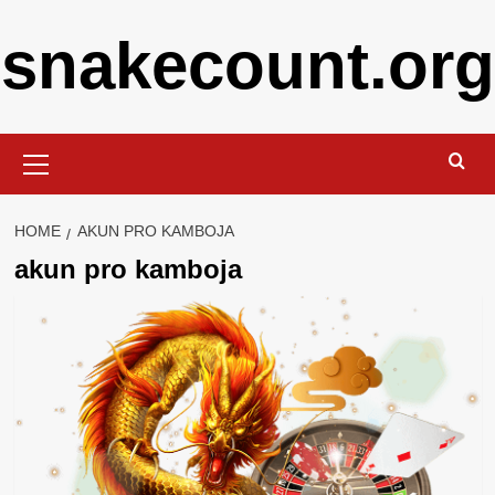
Skip
snakecount.org
to
content
Primary
Menu
HOME
AKUN PRO KAMBOJA
akun pro kamboja