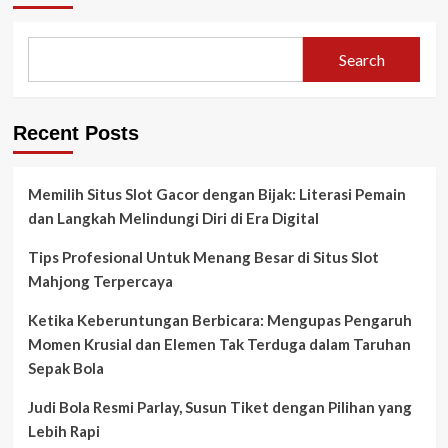
Search
Recent Posts
Memilih Situs Slot Gacor dengan Bijak: Literasi Pemain
dan Langkah Melindungi Diri di Era Digital
Tips Profesional Untuk Menang Besar di Situs Slot
Mahjong Terpercaya
Ketika Keberuntungan Berbicara: Mengupas Pengaruh
Momen Krusial dan Elemen Tak Terduga dalam Taruhan
Sepak Bola
Judi Bola Resmi Parlay, Susun Tiket dengan Pilihan yang
Lebih Rapi