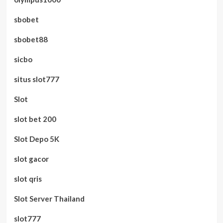
sbobet
sbobet88
sicbo
situs slot777
Slot
slot bet 200
Slot Depo 5K
slot gacor
slot qris
Slot Server Thailand
slot777