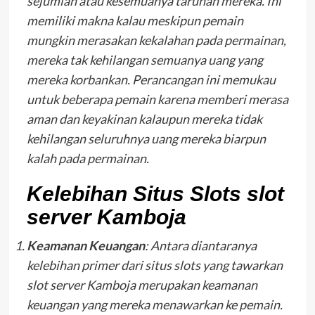
sejumlah atau kesemuanya taruhan mereka. Ini
memiliki makna kalau meskipun pemain
mungkin merasakan kekalahan pada permainan,
mereka tak kehilangan semuanya uang yang
mereka korbankan. Perancangan ini memukau
untuk beberapa pemain karena memberi merasa
aman dan keyakinan kalaupun mereka tidak
kehilangan seluruhnya uang mereka biarpun
kalah pada permainan.
Kelebihan Situs Slots slot
server Kamboja
Keamanan Keuangan
: Antara diantaranya
kelebihan primer dari situs slots yang tawarkan
slot server Kamboja merupakan keamanan
keuangan yang mereka menawarkan ke pemain.