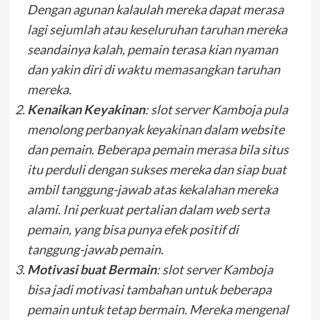
Dengan agunan kalaulah mereka dapat merasa
lagi sejumlah atau keseluruhan taruhan mereka
seandainya kalah, pemain terasa kian nyaman
dan yakin diri di waktu memasangkan taruhan
mereka.
Kenaikan Keyakinan
: slot server Kamboja pula
menolong perbanyak keyakinan dalam website
dan pemain. Beberapa pemain merasa bila situs
itu perduli dengan sukses mereka dan siap buat
ambil tanggung-jawab atas kekalahan mereka
alami. Ini perkuat pertalian dalam web serta
pemain, yang bisa punya efek positif di
tanggung-jawab pemain.
Motivasi buat Bermain
: slot server Kamboja
bisa jadi motivasi tambahan untuk beberapa
pemain untuk tetap bermain. Mereka mengenal