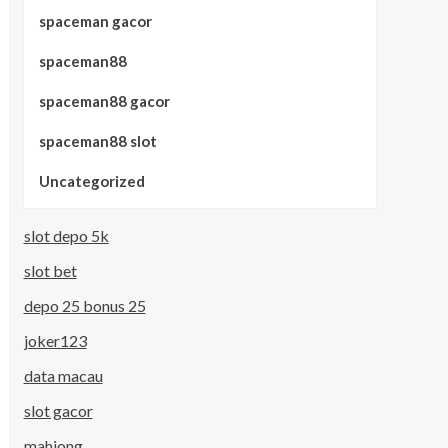
spaceman gacor
spaceman88
spaceman88 gacor
spaceman88 slot
Uncategorized
slot depo 5k
slot bet
depo 25 bonus 25
joker123
data macau
slot gacor
mahjong