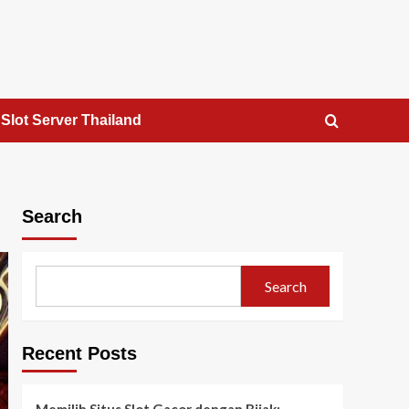
Slot Server Thailand
Search
Search
Recent Posts