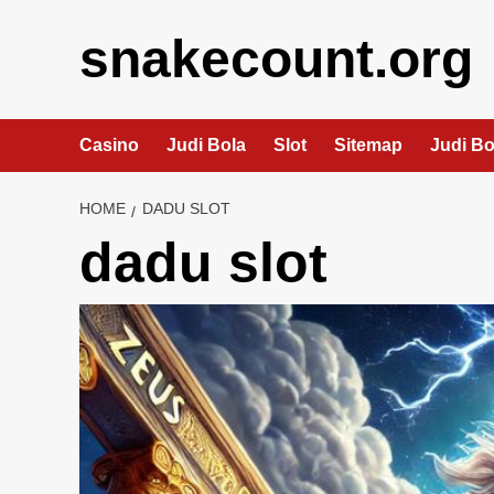
Skip
to
snakecount.org
content
Casino
Judi Bola
Slot
Sitemap
Judi Bo
HOME
DADU SLOT
dadu slot