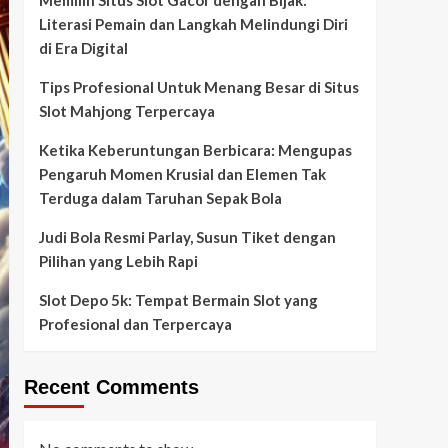
Memilih Situs Slot Gacor dengan Bijak:
Literasi Pemain dan Langkah Melindungi Diri
di Era Digital
Tips Profesional Untuk Menang Besar di Situs
Slot Mahjong Terpercaya
Ketika Keberuntungan Berbicara: Mengupas
Pengaruh Momen Krusial dan Elemen Tak
Terduga dalam Taruhan Sepak Bola
Judi Bola Resmi Parlay, Susun Tiket dengan
Pilihan yang Lebih Rapi
Slot Depo 5k: Tempat Bermain Slot yang
Profesional dan Terpercaya
Recent Comments