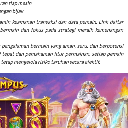
ran tiap mesin
ngan bijak
min keamanan transaksi dan data pemain. Link daftar
bermain dan fokus pada strategi meraih kemenangan
pengalaman bermain yang aman, seru, dan berpotensi
i tepat dan pemahaman fitur permainan, setiap pemain
etap mengelola risiko taruhan secara efektif.