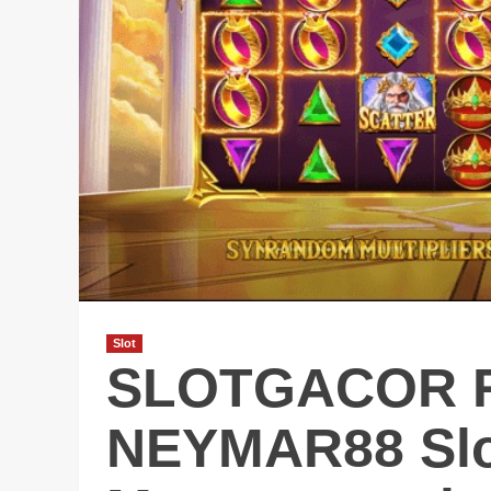
Slot
SLOTGACOR R
NEYMAR88 Slo