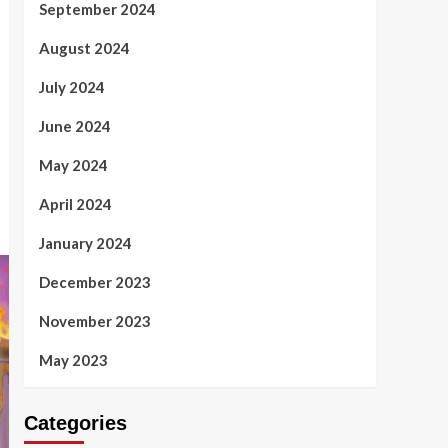
September 2024
August 2024
July 2024
June 2024
May 2024
April 2024
January 2024
December 2023
November 2023
May 2023
Categories