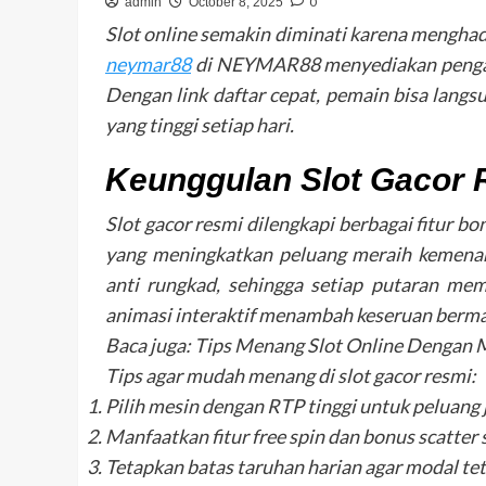
0
admin
October 8, 2025
Slot online semakin diminati karena menghad
neymar88
di NEYMAR88 menyediakan pengala
Dengan link daftar cepat, pemain bisa lang
yang tinggi setiap hari.
Keunggulan Slot Gacor 
Slot gacor resmi dilengkapi berbagai fitur bon
yang meningkatkan peluang meraih kemenan
anti rungkad, sehingga setiap putaran me
animasi interaktif menambah keseruan berm
Baca juga: Tips Menang Slot Online Dengan
Tips agar mudah menang di slot gacor resmi:
Pilih mesin dengan RTP tinggi untuk peluang
Manfaatkan fitur free spin dan bonus scatter 
Tetapkan batas taruhan harian agar modal te