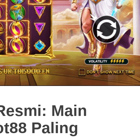
esmi: Main
t88 Paling