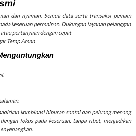
esmi
man dan nyaman. Semua data serta transaksi pemain
a pada keseruan permainan. Dukungan layanan pelanggan
atau pertanyaan dengan cepat.
gar Tetap Aman
g Menguntungkan
i.
galaman.
dirkan kombinasi hiburan santai dan peluang menang
 dengan fokus pada keseruan, tanpa ribet, menjadikan
menyenangkan.