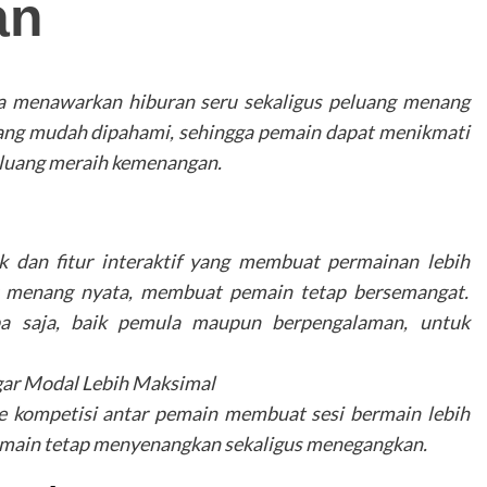
an
na menawarkan hiburan seru sekaligus peluang menang
ng mudah dipahami, sehingga pemain dapat menikmati
eluang meraih kemenangan.
 dan fitur interaktif yang membuat permainan lebih
g menang nyata, membuat pemain tetap bersemangat.
a saja, baik pemula maupun berpengalaman, untuk
gar Modal Lebih Maksimal
e kompetisi antar pemain membuat sesi bermain lebih
ermain tetap menyenangkan sekaligus menegangkan.