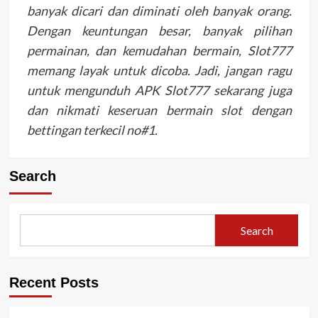
banyak dicari dan diminati oleh banyak orang.
Dengan keuntungan besar, banyak pilihan
permainan, dan kemudahan bermain, Slot777
memang layak untuk dicoba. Jadi, jangan ragu
untuk mengunduh APK Slot777 sekarang juga
dan nikmati keseruan bermain slot dengan
bettingan terkecil no#1.
Search
Search
Recent Posts