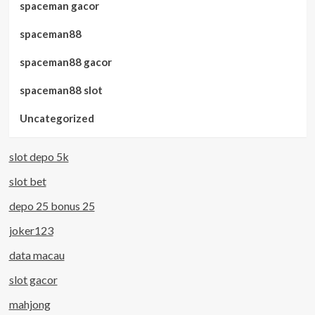
spaceman gacor
spaceman88
spaceman88 gacor
spaceman88 slot
Uncategorized
slot depo 5k
slot bet
depo 25 bonus 25
joker123
data macau
slot gacor
mahjong