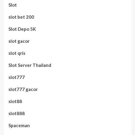
Slot
slot bet 200
Slot Depo 5K
slot gacor
slot qris
Slot Server Thailand
slot777
slot777 gacor
slot88
slot888
Spaceman