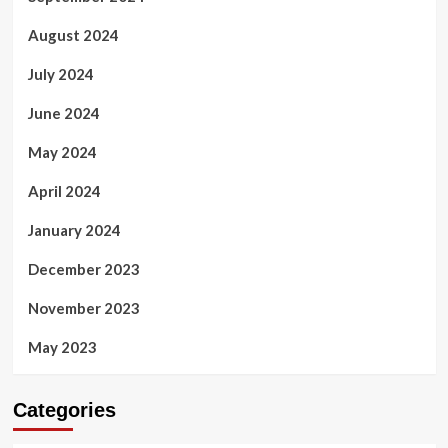
August 2024
July 2024
June 2024
May 2024
April 2024
January 2024
December 2023
November 2023
May 2023
Categories