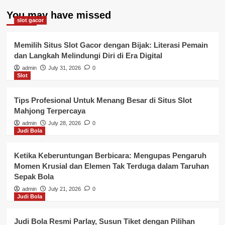
You may have missed
slot gacor
Memilih Situs Slot Gacor dengan Bijak: Literasi Pemain
dan Langkah Melindungi Diri di Era Digital
admin
July 31, 2026
0
Slot
Tips Profesional Untuk Menang Besar di Situs Slot
Mahjong Terpercaya
admin
July 28, 2026
0
Judi Bola
Ketika Keberuntungan Berbicara: Mengupas Pengaruh
Momen Krusial dan Elemen Tak Terduga dalam Taruhan
Sepak Bola
admin
July 21, 2026
0
Judi Bola
Judi Bola Resmi Parlay, Susun Tiket dengan Pilihan