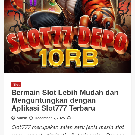
Slot
Bermain Slot Lebih Mudah dan
Menguntungkan dengan
Aplikasi Slot777 Terbaru
0
admin
December 5, 2025
Slot777 merupakan salah satu jenis mesin slot