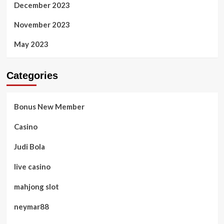
December 2023
November 2023
May 2023
Categories
Bonus New Member
Casino
Judi Bola
live casino
mahjong slot
neymar88