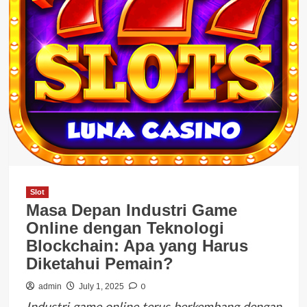
Slot
Masa Depan Industri Game
Online dengan Teknologi
Blockchain: Apa yang Harus
Diketahui Pemain?
0
admin
July 1, 2025
Industri game online terus berkembang dengan