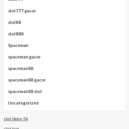
slot777 gacor
slot88
slot888
Spaceman
spaceman gacor
spaceman88
spaceman88 gacor
spaceman88 slot
Uncategorized
slot depo 5k
slot bet