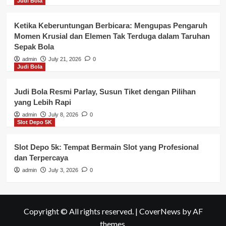
Judi Bola
Ketika Keberuntungan Berbicara: Mengupas Pengaruh
Momen Krusial dan Elemen Tak Terduga dalam Taruhan
Sepak Bola
admin
July 21, 2026
0
Judi Bola
Judi Bola Resmi Parlay, Susun Tiket dengan Pilihan
yang Lebih Rapi
admin
July 8, 2026
0
Slot Depo 5K
Slot Depo 5k: Tempat Bermain Slot yang Profesional
dan Terpercaya
admin
July 3, 2026
0
Copyright © All rights reserved.
|
CoverNews
by AF
themes.