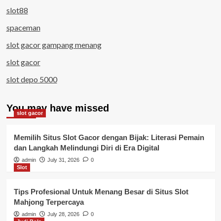
slot88
spaceman
slot gacor gampang menang
slot gacor
slot depo 5000
You may have missed
slot gacor
Memilih Situs Slot Gacor dengan Bijak: Literasi Pemain
dan Langkah Melindungi Diri di Era Digital
admin
July 31, 2026
0
Slot
Tips Profesional Untuk Menang Besar di Situs Slot
Mahjong Terpercaya
admin
July 28, 2026
0