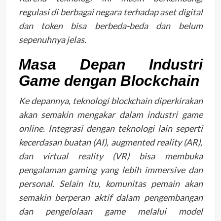
regulasi di berbagai negara terhadap aset digital
dan token bisa berbeda-beda dan belum
sepenuhnya jelas.
Masa Depan Industri
Game dengan Blockchain
Ke depannya, teknologi blockchain diperkirakan
akan semakin mengakar dalam industri game
online. Integrasi dengan teknologi lain seperti
kecerdasan buatan (AI), augmented reality (AR),
dan virtual reality (VR) bisa membuka
pengalaman gaming yang lebih immersive dan
personal. Selain itu, komunitas pemain akan
semakin berperan aktif dalam pengembangan
dan pengelolaan game melalui model