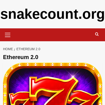
Skip
snakecount.org
to
content
Primary
Menu
HOME
ETHEREUM 2.0
Ethereum 2.0