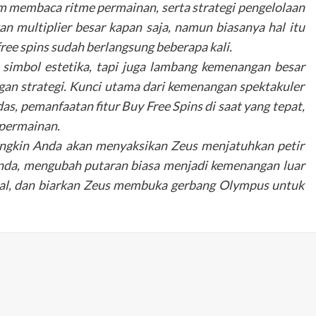
am membaca ritme permainan, serta strategi pengelolaan
n multiplier besar kapan saja, namun biasanya hal itu
free spins sudah berlangsung beberapa kali.
simbol estetika, tapi juga lambang kemenangan besar
ngan strategi. Kunci utama dari kemenangan spektakuler
das, pemanfaatan fitur Buy Free Spins di saat yang tepat,
permainan.
ungkin Anda akan menyaksikan Zeus menjatuhkan petir
Anda, mengubah putaran biasa menjadi kemenangan luar
modal, dan biarkan Zeus membuka gerbang Olympus untuk