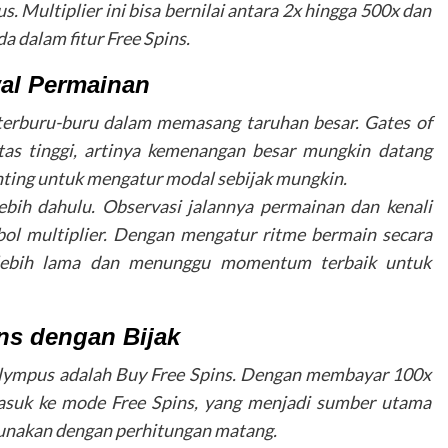
. Multiplier ini bisa bernilai antara 2x hingga 500x dan
a dalam fitur Free Spins.
wal Permainan
terburu-buru dalam memasang taruhan besar. Gates of
tas tinggi, artinya kemenangan besar mungkin datang
 penting untuk mengatur modal sebijak mungkin.
ebih dahulu. Observasi jalannya permainan dan kenali
bol multiplier. Dengan mengatur ritme bermain secara
n lebih lama dan menunggu momentum terbaik untuk
ns dengan Bijak
f Olympus adalah Buy Free Spins. Dengan membayar 100x
masuk ke mode Free Spins, yang menjadi sumber utama
gunakan dengan perhitungan matang.