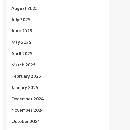
August 2025
July 2025
June 2025
May 2025
April 2025
March 2025
February 2025
January 2025
December 2024
November 2024
October 2024