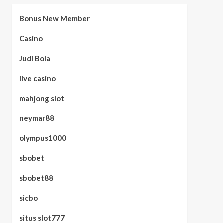
Bonus New Member
Casino
Judi Bola
live casino
mahjong slot
neymar88
olympus1000
sbobet
sbobet88
sicbo
situs slot777