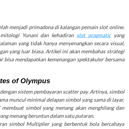
elah menjadi primadona di kalangan pemain slot online.
mitologi Yunani dan kehadiran
slot pragmatic
yang
alaman yang tidak hanya menyenangkan secara visual,
n yang luar biasa. Artikel ini akan membahas strategi
gar bisa mendapatkan kemenangan spektakuler bersama
tes of Olympus
dengan sistem pembayaran scatter pay. Artinya, simbol
elama muncul minimal delapan simbol yang sama di layar,
e" membuat simbol yang menang akan menghilang dan
uang menang beruntun dalam satu putaran.
iran simbol Multiplier yang berbentuk bola bercahaya