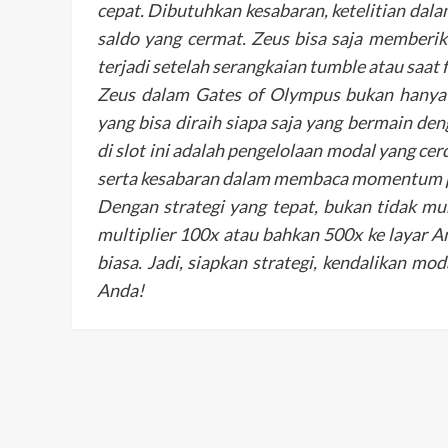
cepat. Dibutuhkan kesabaran, ketelitian dal
saldo yang cermat. Zeus bisa saja memberika
terjadi setelah serangkaian tumble atau saat 
Zeus dalam Gates of Olympus bukan hanya 
yang bisa diraih siapa saja yang bermain de
di slot ini adalah pengelolaan modal yang cer
serta kesabaran dalam membaca momentum 
Dengan strategi yang tepat, bukan tidak m
multiplier 100x atau bahkan 500x ke layar 
biasa. Jadi, siapkan strategi, kendalikan 
Anda!