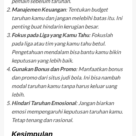
pemain sebelum taruhan.
Manajemen Keuangan
: Tentukan budget
taruhan kamu dan jangan melebihi batas itu. Ini
penting buat hindarin kerugian besar.
Fokus pada Liga yang Kamu Tahu
: Fokuslah
pada liga atau tim yang kamu tahu betul.
Pengetahuan mendalam bisa bantu kamu bikin
keputusan yang lebih baik.
Gunakan Bonus dan Promo
: Manfaatkan bonus
dan promo dari situs judi bola. Ini bisa nambah
modal taruhan kamu tanpa harus keluar uang
lebih.
Hindari Taruhan Emosional
: Jangan biarkan
emosi mempengaruhi keputusan taruhan kamu.
Tetap tenang dan rasional.
Kesimpulan