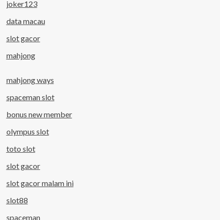
joker123
data macau
slot gacor
mahjong
mahjong ways
spaceman slot
bonus new member
olympus slot
toto slot
slot gacor
slot gacor malam ini
slot88
spaceman