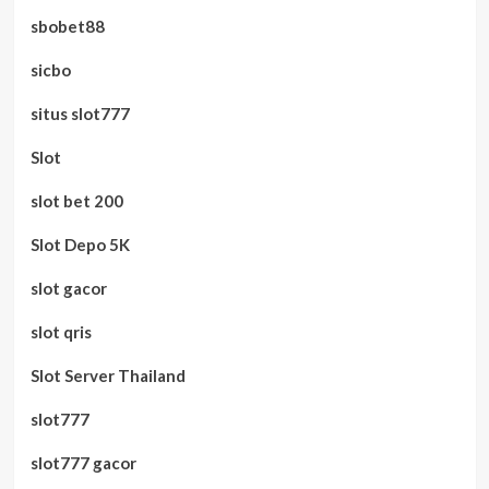
sbobet88
sicbo
situs slot777
Slot
slot bet 200
Slot Depo 5K
slot gacor
slot qris
Slot Server Thailand
slot777
slot777 gacor