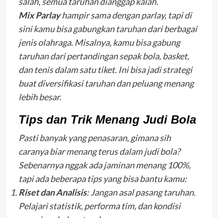
salah, semua taruhan dianggap kalah.
Mix Parlay
hampir sama dengan parlay, tapi di
sini kamu bisa gabungkan taruhan dari berbagai
jenis olahraga. Misalnya, kamu bisa gabung
taruhan dari pertandingan sepak bola, basket,
dan tenis dalam satu tiket. Ini bisa jadi strategi
buat diversifikasi taruhan dan peluang menang
lebih besar.
Tips dan Trik Menang Judi Bola
Pasti banyak yang penasaran, gimana sih
caranya biar menang terus dalam judi bola?
Sebenarnya nggak ada jaminan menang 100%,
tapi ada beberapa tips yang bisa bantu kamu:
Riset dan Analisis
: Jangan asal pasang taruhan.
Pelajari statistik, performa tim, dan kondisi