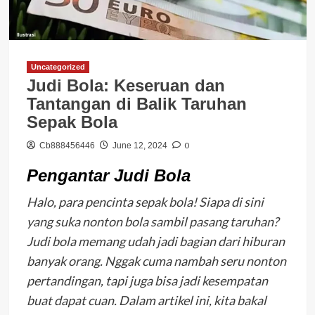
Uncategorized
Judi Bola: Keseruan dan
Tantangan di Balik Taruhan
Sepak Bola
0
Cb888456446
June 12, 2024
Pengantar Judi Bola
Halo, para pencinta sepak bola! Siapa di sini
yang suka nonton bola sambil pasang taruhan?
Judi bola memang udah jadi bagian dari hiburan
banyak orang. Nggak cuma nambah seru nonton
pertandingan, tapi juga bisa jadi kesempatan
buat dapat cuan. Dalam artikel ini, kita bakal