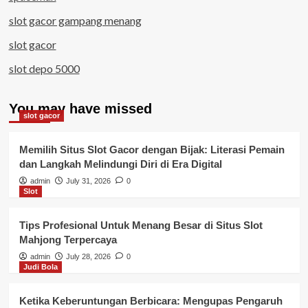
slot gacor gampang menang
slot gacor
slot depo 5000
You may have missed
slot gacor
Memilih Situs Slot Gacor dengan Bijak: Literasi Pemain
dan Langkah Melindungi Diri di Era Digital
admin
July 31, 2026
0
Slot
Tips Profesional Untuk Menang Besar di Situs Slot
Mahjong Terpercaya
admin
July 28, 2026
0
Judi Bola
Ketika Keberuntungan Berbicara: Mengupas Pengaruh