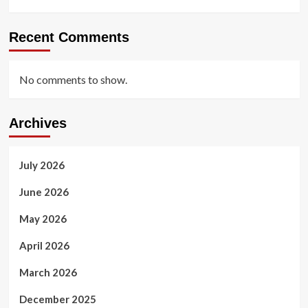
Recent Comments
No comments to show.
Archives
July 2026
June 2026
May 2026
April 2026
March 2026
December 2025