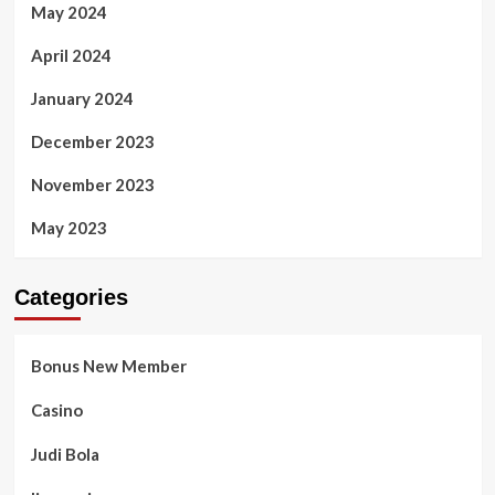
May 2024
April 2024
January 2024
December 2023
November 2023
May 2023
Categories
Bonus New Member
Casino
Judi Bola