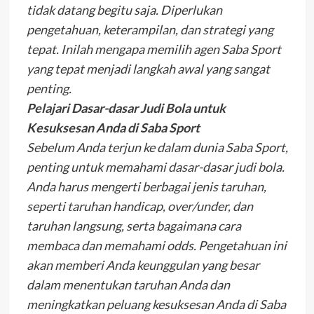
tidak datang begitu saja. Diperlukan
pengetahuan, keterampilan, dan strategi yang
tepat. Inilah mengapa memilih agen Saba Sport
yang tepat menjadi langkah awal yang sangat
penting.
Pelajari Dasar-dasar Judi Bola untuk
Kesuksesan Anda di Saba Sport
Sebelum Anda terjun ke dalam dunia Saba Sport,
penting untuk memahami dasar-dasar judi bola.
Anda harus mengerti berbagai jenis taruhan,
seperti taruhan handicap, over/under, dan
taruhan langsung, serta bagaimana cara
membaca dan memahami odds. Pengetahuan ini
akan memberi Anda keunggulan yang besar
dalam menentukan taruhan Anda dan
meningkatkan peluang kesuksesan Anda di Saba