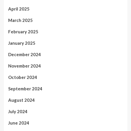
April 2025
March 2025
February 2025
January 2025
December 2024
November 2024
October 2024
September 2024
August 2024
July 2024
June 2024