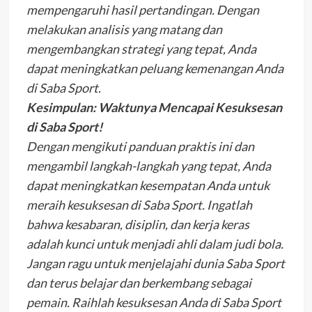
mempengaruhi hasil pertandingan. Dengan
melakukan analisis yang matang dan
mengembangkan strategi yang tepat, Anda
dapat meningkatkan peluang kemenangan Anda
di Saba Sport.
Kesimpulan: Waktunya Mencapai Kesuksesan
di Saba Sport!
Dengan mengikuti panduan praktis ini dan
mengambil langkah-langkah yang tepat, Anda
dapat meningkatkan kesempatan Anda untuk
meraih kesuksesan di Saba Sport. Ingatlah
bahwa kesabaran, disiplin, dan kerja keras
adalah kunci untuk menjadi ahli dalam judi bola.
Jangan ragu untuk menjelajahi dunia Saba Sport
dan terus belajar dan berkembang sebagai
pemain. Raihlah kesuksesan Anda di Saba Sport