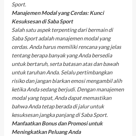
Sport.
Manajemen Modal yang Cerdas: Kunci
Kesuksesan di Saba Sport
Salah satu aspek terpenting dari bermain di
Saba Sport adalah manajemen modal yang
cerdas. Anda harus memiliki rencana yang jelas
tentang berapa banyak yang Anda bersedia
untuk bertaruh, serta batasan atas dan bawah
untuk taruhan Anda. Selalu pertimbangkan
risiko dan jangan biarkan emosi mengambil alih
ketika Anda sedang berjudi. Dengan manajemen
modal yang tepat, Anda dapat memastikan
bahwa Anda tetap berada di jalur untuk
kesuksesan jangka panjang di Saba Sport.
Manfaatkan Bonus dan Promosi untuk
Meningkatkan Peluang Anda