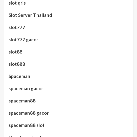
slot qris
Slot Server Thailand
slot777
slot777 gacor
slot88
slot888
Spaceman
spaceman gacor
spaceman88
spaceman88 gacor
spaceman88 slot