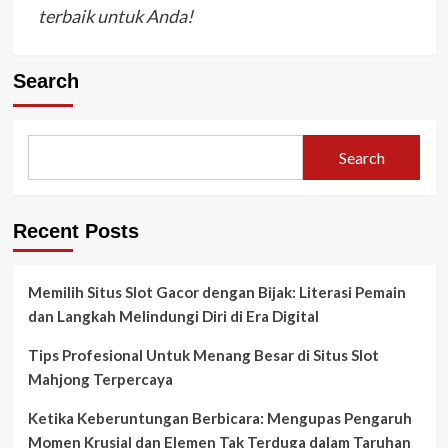
terbaik untuk Anda!
Search
Search
Recent Posts
Memilih Situs Slot Gacor dengan Bijak: Literasi Pemain
dan Langkah Melindungi Diri di Era Digital
Tips Profesional Untuk Menang Besar di Situs Slot
Mahjong Terpercaya
Ketika Keberuntungan Berbicara: Mengupas Pengaruh
Momen Krusial dan Elemen Tak Terduga dalam Taruhan