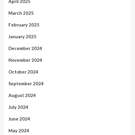
April 2025
March 2025
February 2025
January 2025
December 2024
November 2024
October 2024
September 2024
August 2024
July 2024
June 2024
May 2024