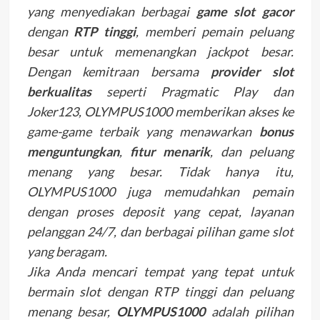
yang menyediakan berbagai
game slot gacor
dengan
RTP tinggi
, memberi pemain peluang
besar untuk memenangkan jackpot besar.
Dengan kemitraan bersama
provider slot
berkualitas
seperti Pragmatic Play dan
Joker123, OLYMPUS1000 memberikan akses ke
game-game terbaik yang menawarkan
bonus
menguntungkan
,
fitur menarik
, dan peluang
menang yang besar. Tidak hanya itu,
OLYMPUS1000 juga memudahkan pemain
dengan proses deposit yang cepat, layanan
pelanggan 24/7, dan berbagai pilihan game slot
yang beragam.
Jika Anda mencari tempat yang tepat untuk
bermain slot dengan RTP tinggi dan peluang
menang besar,
OLYMPUS1000
adalah pilihan