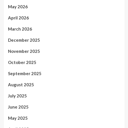
May 2026
April 2026
March 2026
December 2025
November 2025
October 2025
September 2025
August 2025
July 2025
June 2025
May 2025