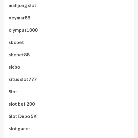
mahjong slot
neymar88
olympus1000
sbobet
sbobet88
sicbo
situs slot777
Slot
slot bet 200
Slot Depo 5K
slot gacor