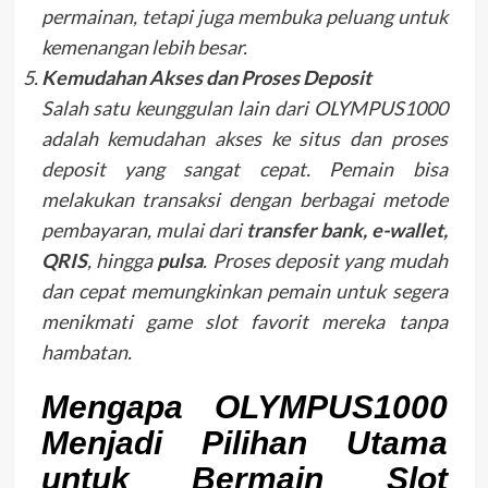
permainan, tetapi juga membuka peluang untuk
kemenangan lebih besar.
Kemudahan Akses dan Proses Deposit
Salah satu keunggulan lain dari OLYMPUS1000
adalah kemudahan akses ke situs dan proses
deposit yang sangat cepat. Pemain bisa
melakukan transaksi dengan berbagai metode
pembayaran, mulai dari
transfer bank, e-wallet,
QRIS
, hingga
pulsa
. Proses deposit yang mudah
dan cepat memungkinkan pemain untuk segera
menikmati game slot favorit mereka tanpa
hambatan.
Mengapa OLYMPUS1000
Menjadi Pilihan Utama
untuk Bermain Slot