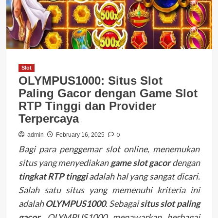
Slot
OLYMPUS1000: Situs Slot
Paling Gacor dengan Game Slot
RTP Tinggi dan Provider
Terpercaya
0
admin
February 16, 2025
Bagi para penggemar slot online, menemukan
situs yang menyediakan
game slot gacor
dengan
tingkat RTP tinggi
adalah hal yang sangat dicari.
Salah satu situs yang memenuhi kriteria ini
adalah
OLYMPUS1000
. Sebagai
situs slot paling
gacor
, OLYMPUS1000 menawarkan berbagai