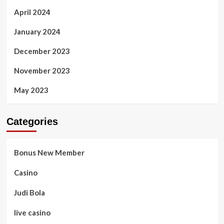
April 2024
January 2024
December 2023
November 2023
May 2023
Categories
Bonus New Member
Casino
Judi Bola
live casino