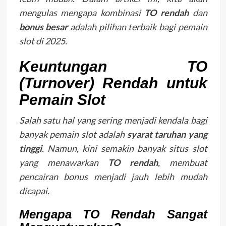
mengulas mengapa kombinasi
TO rendah
dan
bonus besar
adalah pilihan terbaik bagi pemain
slot di 2025.
Keuntungan TO
(Turnover) Rendah untuk
Pemain Slot
Salah satu hal yang sering menjadi kendala bagi
banyak pemain slot adalah
syarat taruhan yang
tinggi
. Namun, kini semakin banyak situs slot
yang menawarkan
TO rendah
, membuat
pencairan bonus menjadi jauh lebih mudah
dicapai.
Mengapa TO Rendah Sangat