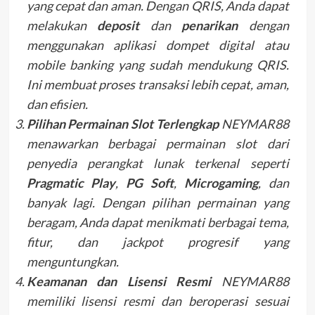
yang cepat dan aman. Dengan QRIS, Anda dapat
melakukan
deposit
dan
penarikan
dengan
menggunakan aplikasi dompet digital atau
mobile banking yang sudah mendukung QRIS.
Ini membuat proses transaksi lebih cepat, aman,
dan efisien.
Pilihan Permainan Slot Terlengkap
NEYMAR88
menawarkan berbagai permainan slot dari
penyedia perangkat lunak terkenal seperti
Pragmatic Play
,
PG Soft
,
Microgaming
, dan
banyak lagi. Dengan pilihan permainan yang
beragam, Anda dapat menikmati berbagai tema,
fitur, dan jackpot progresif yang
menguntungkan.
Keamanan dan Lisensi Resmi
NEYMAR88
memiliki lisensi resmi dan beroperasi sesuai