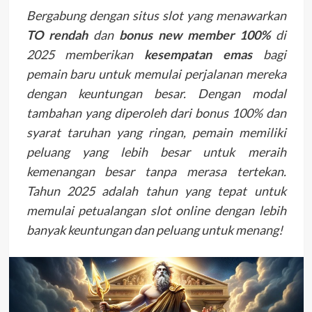
Bergabung dengan situs slot yang menawarkan
TO rendah
dan
bonus new member 100%
di
2025 memberikan
kesempatan emas
bagi
pemain baru untuk memulai perjalanan mereka
dengan keuntungan besar. Dengan modal
tambahan yang diperoleh dari bonus 100% dan
syarat taruhan yang ringan, pemain memiliki
peluang yang lebih besar untuk meraih
kemenangan besar tanpa merasa tertekan.
Tahun 2025 adalah tahun yang tepat untuk
memulai petualangan slot online dengan lebih
banyak keuntungan dan peluang untuk menang!