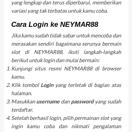
yang lengkap dan terus diperbarui, memberikan
variasi yang tak terbatas untuk kamu coba.
Cara Login ke NEYMAR88
Jika kamu sudah tidak sabar untuk mencoba dan
merasakan sendiri bagaimana serunya bermain
slot di NEYMAR88, ikuti langkah-langkah
berikut untuk login dan mulai bermain:
Kunjungi situs resmi NEYMAR88 di browser
kamu.
Klik tombol
Login
yang terletak di bagian atas
halaman.
Masukkan
username
dan
password
yang sudah
terdaftar.
Setelah berhasil login, pilih permainan slot yang
ingin kamu coba dan nikmati pengalaman