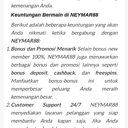
kemenangan Anda.
Keuntungan Bermain di NEYMAR88
Berikut adalah beberapa keuntungan yang akan
Anda nikmati ketika bergabung dengan
NEYMAR88
:
Bonus dan Promosi Menarik
Selain bonus new
member 100%, NEYMAR88 juga menawarkan
berbagai bonus dan promosi lainnya seperti
bonus deposit
,
cashback
, dan
freespins
.
Manfaatkan bonus-bonus ini untuk
memperbesar peluang Anda meraih
kemenangan besar.
Customer Support 24/7
NEYMAR88
menyediakan layanan pelanggan yang siap
membantu Anda kapan saja. Jika Anda