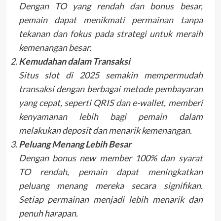
Dengan TO yang rendah dan bonus besar,
pemain dapat menikmati permainan tanpa
tekanan dan fokus pada strategi untuk meraih
kemenangan besar.
Kemudahan dalam Transaksi
Situs slot di 2025 semakin mempermudah
transaksi dengan berbagai metode pembayaran
yang cepat, seperti QRIS dan e-wallet, memberi
kenyamanan lebih bagi pemain dalam
melakukan deposit dan menarik kemenangan.
Peluang Menang Lebih Besar
Dengan bonus new member 100% dan syarat
TO rendah, pemain dapat meningkatkan
peluang menang mereka secara signifikan.
Setiap permainan menjadi lebih menarik dan
penuh harapan.