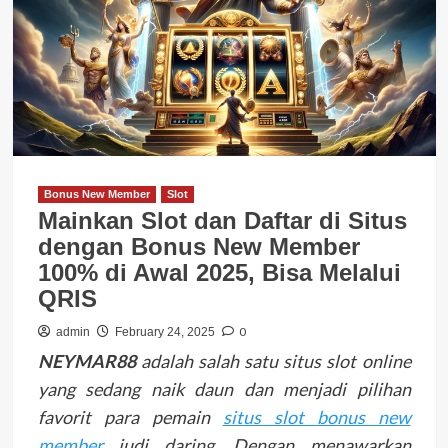
Bonus New Member
Slot
Mainkan Slot dan Daftar di Situs
dengan Bonus New Member
100% di Awal 2025, Bisa Melalui
QRIS
0
admin
February 24, 2025
NEYMAR88
adalah salah satu situs slot online
yang sedang naik daun dan menjadi pilihan
favorit para pemain
situs slot bonus new
member
judi daring. Dengan menawarkan