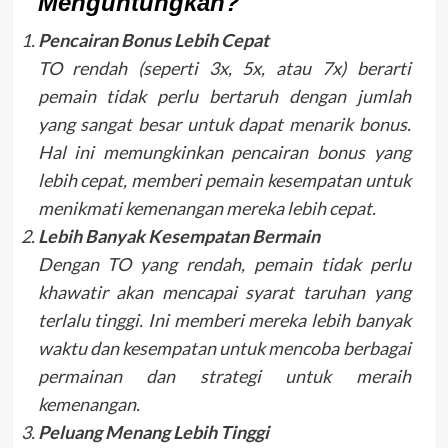
Menguntungkan?
Pencairan Bonus Lebih Cepat
TO rendah (seperti 3x, 5x, atau 7x) berarti
pemain tidak perlu bertaruh dengan jumlah
yang sangat besar untuk dapat menarik bonus.
Hal ini memungkinkan pencairan bonus yang
lebih cepat, memberi pemain kesempatan untuk
menikmati kemenangan mereka lebih cepat.
Lebih Banyak Kesempatan Bermain
Dengan TO yang rendah, pemain tidak perlu
khawatir akan mencapai syarat taruhan yang
terlalu tinggi. Ini memberi mereka lebih banyak
waktu dan kesempatan untuk mencoba berbagai
permainan dan strategi untuk meraih
kemenangan.
Peluang Menang Lebih Tinggi