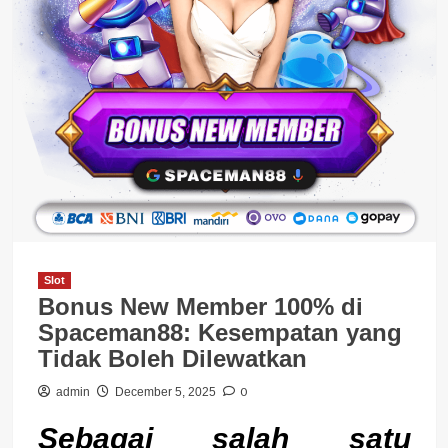
Slot
Bonus New Member 100% di
Spaceman88: Kesempatan yang
Tidak Boleh Dilewatkan
0
admin
December 5, 2025
Sebagai salah satu