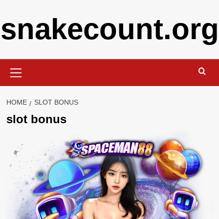
Skip
snakecount.org
to
content
Primary
Menu
HOME
SLOT BONUS
slot bonus