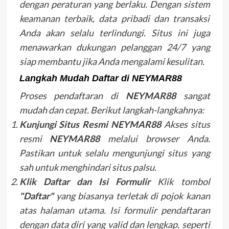
dengan peraturan yang berlaku. Dengan sistem
keamanan terbaik, data pribadi dan transaksi
Anda akan selalu terlindungi. Situs ini juga
menawarkan dukungan pelanggan 24/7 yang
siap membantu jika Anda mengalami kesulitan.
Langkah Mudah Daftar di NEYMAR88
Proses pendaftaran di
NEYMAR88
sangat
mudah dan cepat. Berikut langkah-langkahnya:
Kunjungi Situs Resmi NEYMAR88
Akses situs
resmi
NEYMAR88
melalui browser Anda.
Pastikan untuk selalu mengunjungi situs yang
sah untuk menghindari situs palsu.
Klik Daftar dan Isi Formulir
Klik tombol
"Daftar"
yang biasanya terletak di pojok kanan
atas halaman utama. Isi formulir pendaftaran
dengan data diri yang valid dan lengkap, seperti