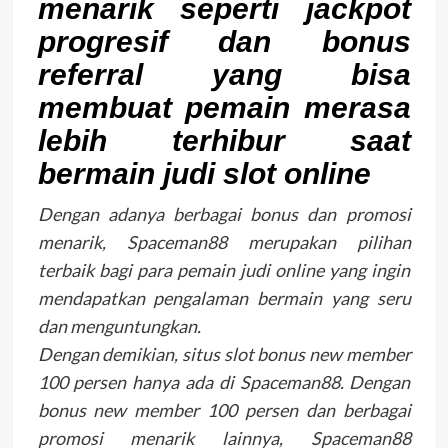
menarik seperti jackpot
progresif dan bonus
referral yang bisa
membuat pemain merasa
lebih terhibur saat
bermain judi slot online
Dengan adanya berbagai bonus dan promosi
menarik, Spaceman88 merupakan pilihan
terbaik bagi para pemain judi online yang ingin
mendapatkan pengalaman bermain yang seru
dan menguntungkan.
Dengan demikian, situs slot bonus new member
100 persen hanya ada di Spaceman88. Dengan
bonus new member 100 persen dan berbagai
promosi menarik lainnya, Spaceman88