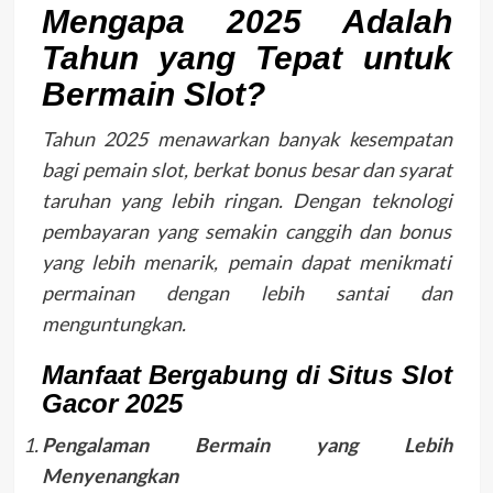
Mengapa 2025 Adalah
Tahun yang Tepat untuk
Bermain Slot?
Tahun 2025 menawarkan banyak kesempatan
bagi pemain slot, berkat bonus besar dan syarat
taruhan yang lebih ringan. Dengan teknologi
pembayaran yang semakin canggih dan bonus
yang lebih menarik, pemain dapat menikmati
permainan dengan lebih santai dan
menguntungkan.
Manfaat Bergabung di Situs Slot
Gacor 2025
Pengalaman Bermain yang Lebih
Menyenangkan