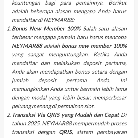
keuntungan bagi para pemainnya. Berikut
adalah beberapa alasan mengapa Anda harus
mendaftar di NEYMAR88:
Bonus New Member 100%
Salah satu alasan
terbesar mengapa pemain baru harus mencoba
NEYMAR88
adalah
bonus new member 100%
yang sangat menguntungkan. Ketika Anda
mendaftar dan melakukan deposit pertama,
Anda akan mendapatkan bonus setara dengan
jumlah deposit pertama Anda. Ini
memungkinkan Anda untuk bermain lebih lama
dengan modal yang lebih besar, memperbesar
peluang menang di permainan slot.
Transaksi Via QRIS yang Mudah dan Cepat
Di
tahun 2025, NEYMAR88 mempermudah proses
transaksi dengan
QRIS
, sistem pembayaran