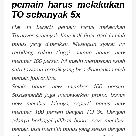
pemain harus melakukan
TO sebanyak 5x
Hal ini berarti pemain harus melakukan
Turnover sebanyak lima kali lipat dari jumlah
bonus yang diberikan. Meskipun syarat ini
terbilang cukup tinggi, namun bonus new
member 100 persen ini masih merupakan salah
satu tawaran terbaik yang bisa didapatkan oleh
pemain judi online.
Selain bonus new member 100 persen,
Spaceman88 juga menawarkan promo bonus
new member lainnya, seperti bonus new
member 100 persen dengan TO 3x. Dengan
adanya berbagai pilihan bonus new member,
pemain bisa memilih bonus yang sesuai dengan