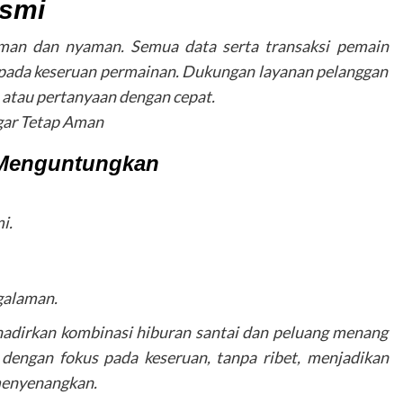
esmi
man dan nyaman. Semua data serta transaksi pemain
a pada keseruan permainan. Dukungan layanan pelanggan
atau pertanyaan dengan cepat.
gar Tetap Aman
g Menguntungkan
i.
galaman.
dirkan kombinasi hiburan santai dan peluang menang
 dengan fokus pada keseruan, tanpa ribet, menjadikan
menyenangkan.