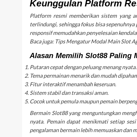
Keunggulan Platform R
Platform resmi memberikan sistem yang a
terlindungi, sehingga fokus bisa sepenuhny
responsif memudahkan penyelesaian kendala 
Baca juga: Tips Mengatur Modal Main Slot A
Alasan Memilih Slot88 Palin
Putaran cepat dengan peluang menang nyata.
Tema permainan menarik dan mudah dipaham
Fitur interaktif menambah keseruan.
Sistem stabil dan transaksi aman.
Cocok untuk pemula maupun pemain berpen
Bermain Slot88 yang menguntungkan mengha
nyata. Pemain dapat menikmati setiap sesi
pengalaman bermain lebih memuaskan dan 