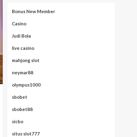
Bonus New Member
Casino
Judi Bola
live casino
mahjong slot
neymar88
olympus1000
sbobet
sbobet88
sicbo
situs slot777