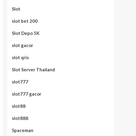
Slot
slot bet 200
Slot Depo 5K
slot gacor
slot qris
Slot Server Thailand
slot777
slot777 gacor
slot88
slot888
Spaceman