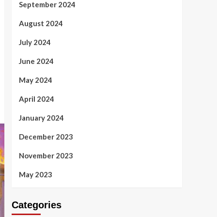
September 2024
August 2024
July 2024
June 2024
May 2024
April 2024
January 2024
December 2023
November 2023
May 2023
Categories