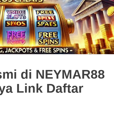
esmi di NEYMAR88
ya Link Daftar